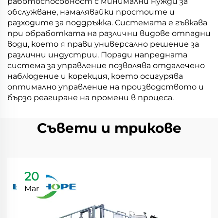
работоспособност с минимални нужди за
обслужване, намалявайки простоите и
разходите за поддръжка. Системата е гъвкава
при обработката на различни видове отпадни
води, което я прави универсално решение за
различни индустрии. Поради напредната
система за управление позволява отдалечено
наблюдение и корекция, което осигурява
оптимално управление на производството и
бързо реагиране на промени в процеса.
Съвети и трикове
20
Mar