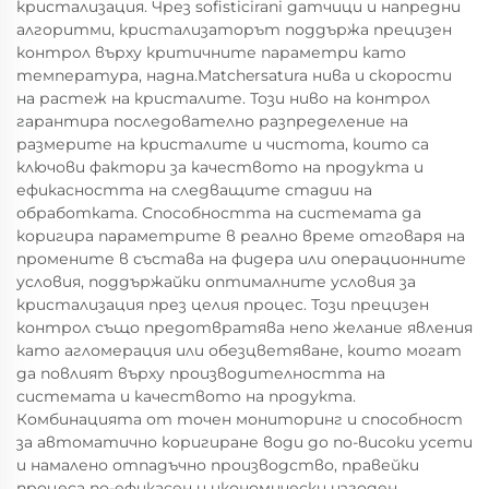
кристализация. Чрез sofisticirani датчици и напредни
алгоритми, кристализаторът поддържа прецизен
контрол върху критичните параметри като
температура, надна.Matchersatura нива и скорости
на растеж на кристалите. Този ниво на контрол
гарантира последователно разпределение на
размерите на кристалите и чистота, които са
ключови фактори за качеството на продукта и
ефикасността на следващите стадии на
обработката. Способността на системата да
коригира параметрите в реално време отговаря на
промените в състава на фидера или операционните
условия, поддържайки оптималните условия за
кристализация през целия процес. Този прецизен
контрол също предотвратява непо желание явления
като агломерация или обезцветяване, които могат
да повлият върху производителността на
системата и качеството на продукта.
Комбинацията от точен мониторинг и способност
за автоматично коригиране води до по-високи усети
и намалено отпадъчно производство, правейки
процеса по-ефикасен и икономически изгоден.