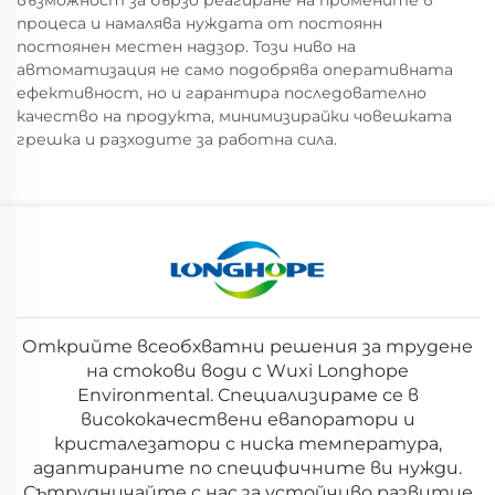
възможност за бързо реагиране на промените в
процеса и намалява нуждата от постоянн
постоянен местен надзор. Този ниво на
автоматизация не само подобрява оперативната
ефективност, но и гарантира последователно
качество на продукта, минимизирайки човешката
грешка и разходите за работна сила.
Открийте всеобхватни решения за трудене
на стокови води с Wuxi Longhope
Environmental. Специализираме се в
висококачествени евапоратори и
кристалезатори с ниска температура,
адаптираните по специфичните ви нужди.
Сътрудничайте с нас за устойчиво развитие