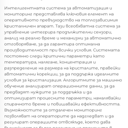
Интелигентната система за автоматизация и
мониторинг представлява ключовия елемент на
оперативното превъзходство на топлозависимия
кристалничен апарат. Тази всеобхватна система за
управление интегрира продължителни сензори,
анализ на реално време и механизми за автоматично
отговоряване, за да гарантира оптимална
производителност при всички условия. Системата
постоянно следи критични параметри като
температура, налягане, концентрация и
разпределение на размера на кристалите, правейки
автоматични корекции, за да поддържа идеалните
условия за кристализация. Алгоритмите за машинно
обучение анализират операционните данни, за да
предвадят нуждите за поддръжка и да
оптимизират процесните параметри, намалявайки
спирачното време и повишавайки ефективността.
Възможностите за отдалечен мониторинг
позволяват на операторите да надгледват и да
регулират операциите отвсякъде, което дава