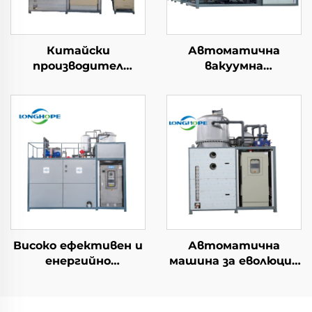
Китайски
Автоматична
производител
вакуумна
Индустриална
топлоснабежда
установка за
машина за
обработка на вода
непрекъсната
Нис температурен
десалинизация и
вакуумен
концентриране на
евапоратор машина
отпадъчни води
Високо ефективен и
Автоматична
енергийно
машина за еволюция
економичен
и кристализация за
нисотемпературен
концентрация на RO
вакуумен
отпадъчни води и