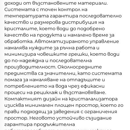
доходи от възстановените материали.
Системата с точен контрол на
температурата гарантира последователно
качество и размерова дистрибуция на
кристалите, което води до подобрено
качество на продукта и намалено време за
обработка. Автоматизираното управление
намалява нуждите за ръчна работа и
минимизира човешките грешки, което води
до по-надеждна и последователна
производителност. Околносредните
предимства са значителни, като системата
помага за намаляване на отпадъците и
потреблението на вода чрез ефикасни
процеси на рециклаж и възстановяване.
Компактният дизайн на кристалализатора
изисква минимален площен простор, което го
прави подходящ за заведения с ограничения
простор. Неговото устойчиво съзидание
гарантира продължителна