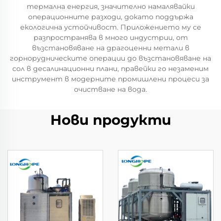
термална енергия, значително намалявайки
операционните разходи, докато поддържа
екологична устойчивост. Приложението му се
разпространява в много индустрии, от
възстановяване на драгоценни метали в
горнорудническите операции до възстановяване на
сол в десалинационни плани, правейки го незаменим
инструмент в модерните промишлени процеси за
очистване на вода.
Нови продукти