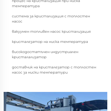
процес на кристализация при ниска
температура
система за кристализация с топлостен
насос
вакуумен топливен насос кристализация
кристалезатор на ниска температура
високодостатъчен индустриален
кристалализатор
доставчик на кристалезатор с топлостен
насос за ниски температури