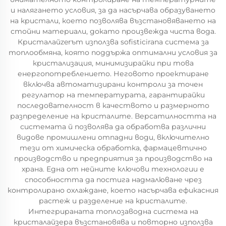
и налягането условия, за да насърчава образуването
на кристали, което позволява възстановяването на
стойни материали, докато произвежда чиста вода.
Кристалайzerът използва sofisticirana система за
топлообмяна, която поддържа оптимални условия за
кристализация, минимизирайки при това
енергопотреблението. Неговото проектиране
включва автоматизирани контроли за точен
регулатор на температурата, гарантирайки
последователност в качеството и размерното
разпределение на кристалите. Версатилността на
системата й позволява да обработва различни
видове промишлени отпадни води, включително
тези от химическа обработка, фармацевтично
производство и предприятия за производство на
храна. Една от нейните ключови технологии е
способността да постига надмалюване чрез
контролирано охлаждане, което насърчава ефикасния
растеж и разделение на кристалите.
Интегрираната топлозаводна система на
кристалайзера възстановява и повторно използва