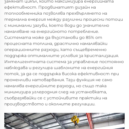
замкнат цикъл, който максимизира енергийната
ефективност. Продвинатият дизайн на
топлообменника позволява прехвърлянето на
термална енергия между различни процесни потоци
с минимални загуби, което води до значително
намаляване на енергийното потребление.
Системата може да възстанови до 85% от
процесната топлина, драстично намалявайки
операционните разходи, като същевременно
поддържа оптималните условия за кристализация.
Интелигентната система за управление постоянно
наблюдава и регулира шаблоните на енергийния
поток, за да се поддържа висока ефективност при
променливи натоварвания. Тази функция не само
намалява енергийните разходи, но също така
минимизира углеродния след на установката,
съобразявайки се с устойчивите практики на
производството и околните регулации.