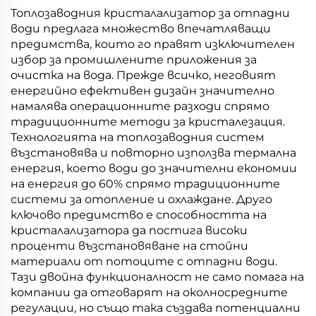
кристализатор,
ликвиди от депо
Топлозаводния кристалализатор за отпадни
изработен в Китай
води предлага множество впечатляващи
предимства, които го правят изключителен
избор за промишлените приложения за
очистка на вода. Прежде всичко, неговият
енергийно ефективен дизайн значително
намалява операционните разходи спрямо
традиционните методи за кристалезация.
Технологията на топлозаводния систем
възстановява и повторно използва термална
енергия, което води до значителни економии
на енергия до 60% спрямо традиционните
системи за отопление и охлаждане. Друго
ключово предимство е способността на
кристалализатора да постига високи
проценти възстановяване на стойни
материали от потоците с отпадни води.
Тази двойна функционалност не само помага на
компании да отговарят на околносредните
регулации, но също така създава потенциални