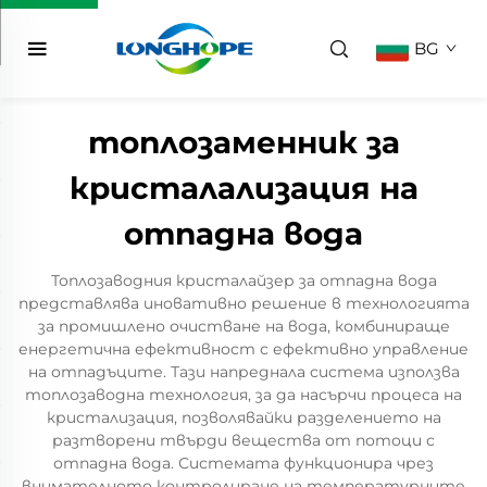
BG
топлозаменник за
кристалализация на
отпадна вода
Топлозаводния кристалайзер за отпадна вода
представлява иновативно решение в технологията
за промишлено очистване на вода, комбинираще
енергетична ефективност с ефективно управление
на отпадъците. Тази напреднала система използва
топлозаводна технология, за да насърчи процеса на
кристализация, позволявайки разделението на
разтворени твърди вещества от потоци с
отпадна вода. Системата функционира чрез
внимателното контролиране на температурните