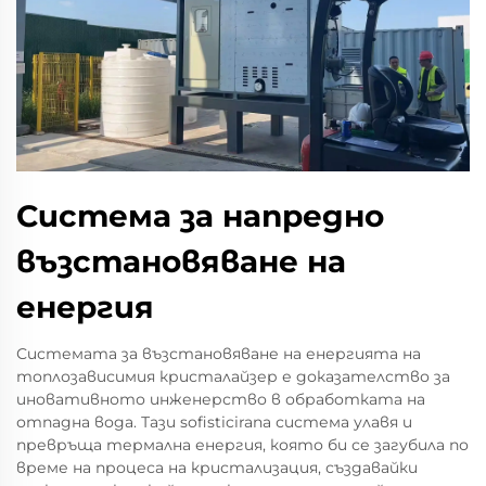
Система за напредно
възстановяване на
енергия
Системата за възстановяване на енергията на
топлозависимия кристалайзер е доказателство за
иновативното инженерство в обработката на
отпадна вода. Тази sofisticirana система улавя и
превръща термална енергия, която би се загубила по
време на процеса на кристализация, създавайки