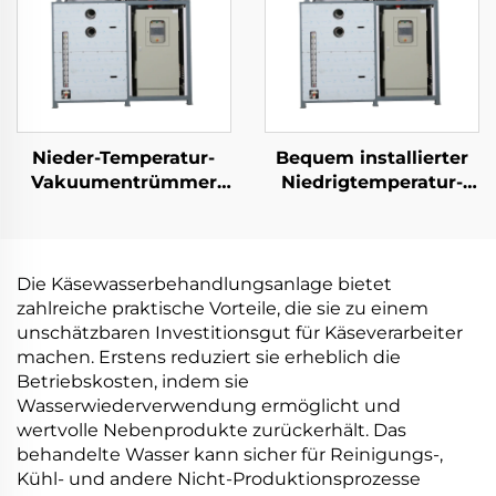
Nieder-Temperatur-
Bequem installierter
Vakuumentrümmer
Niedrigtemperatur-
Hochleistungsdestillation
Wärmepumpen-
Industrieabwasser
Vakuumevaporator für
Konzentration
die
Reduktionsmaschine
Bearbeitungsindustrie
Die Käsewasserbehandlungsanlage bietet
zahlreiche praktische Vorteile, die sie zu einem
unschätzbaren Investitionsgut für Käseverarbeiter
machen. Erstens reduziert sie erheblich die
Betriebskosten, indem sie
Wasserwiederverwendung ermöglicht und
wertvolle Nebenprodukte zurückerhält. Das
behandelte Wasser kann sicher für Reinigungs-,
Kühl- und andere Nicht-Produktionsprozesse