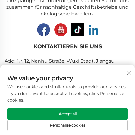
einzigartigen Anforderungen. Arbeiten Sie mit uns
zusammen für nachhaltige Geschäftsbetriebe und
ökologische Exzellenz.
KONTAKTIEREN SIE UNS
Add: Nr. 12, Nanhu Straße, Wuxi Stadt, Jiangsu
Provinz
We value your privacy
E-Mail:
[email protected]
We use cookies and similar tools to provide our services.
Tel.:
+86-18018310578
If you don't want to accept all cookies, click Personalize
cookies.
Copyright © 2025 Wuxi Longhope Environmental co.ltd.
Accept all
Alle Rechte vorbehalten. -
Datenschutzrichtlinie
Personalize cookies
STARTSEITE
PRODUKTE
E-MAIL
TELEFON