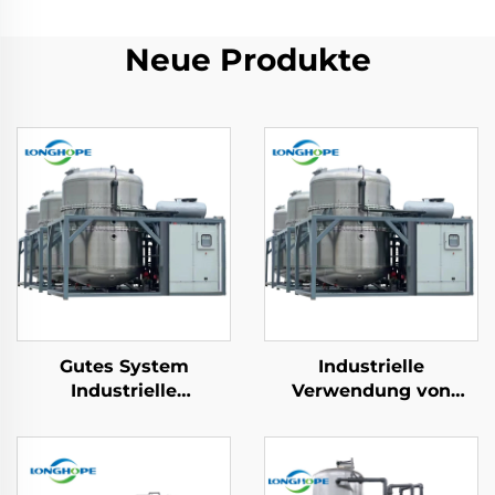
Neue Produkte
Gutes System
Industrielle
Industrielle
Verwendung von
Abwasserreinigungsanlage
Abwasserbehandlungs-
Vakuum ZLD-
Vakudestillerie-
Konzentration
Verdampfermaschinenfa
Abwasserrecyclingmaschine