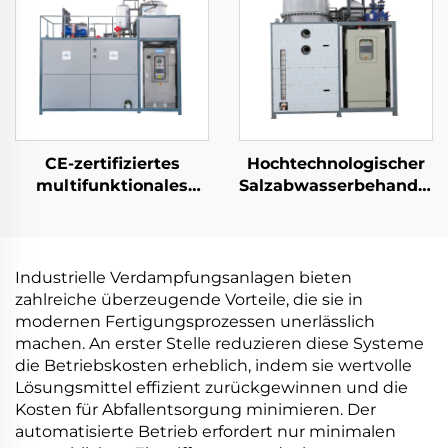
CE-zertifiziertes
Hochtechnologischer
multifunktionales
Salzabwasserbehandlun
Chemie-
mit
Wärmepumpen-
Nullflüssigkeitsabfuhr
Vakuumanlagen-
(ZLD) für
Konzentrierungs-
Abwasserbehandlung
Industrielle Verdampfungsanlagen bieten
Kristallisationsgerät
unter Vakuum
zahlreiche überzeugende Vorteile, die sie in
modernen Fertigungsprozessen unerlässlich
machen. An erster Stelle reduzieren diese Systeme
die Betriebskosten erheblich, indem sie wertvolle
Lösungsmittel effizient zurückgewinnen und die
Kosten für Abfallentsorgung minimieren. Der
automatisierte Betrieb erfordert nur minimalen