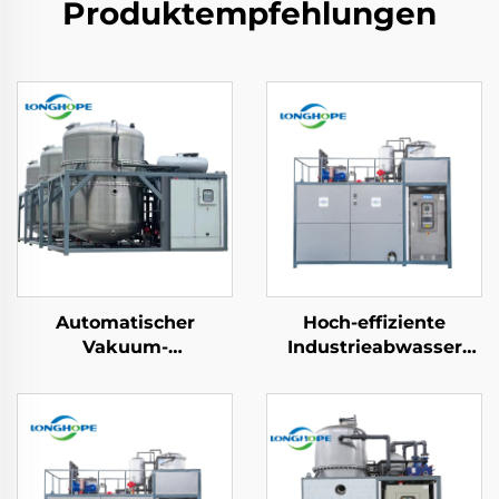
Produktempfehlungen
Automatischer
Hoch-effiziente
Vakuum-
Industrieabwasser
Wärmepumpen-
Nieder-Temperatur
Abwasserkontinuierlicher
Konzentratflüssigkeit
Entsalzungsverdampfer-
Behandlungsanlage
Konzentrator
Verdampfer
Kristallisationsausrüstu