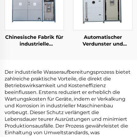
Chinesische Fabrik für
Automatischer
industrielle
Verdunster und
Kristallisationslösungen:
Kristallizer für RO-
Niedrigtemperatur-
Abwasser-
Wärmepumpen-
Konzentration und
Vakuummantel-
Deponie-Durchfluss
Der industrielle Wasseraufbereitungsprozess bietet
Kristallizer
zahlreiche praktische Vorteile, die direkt die
Betriebswirksamkeit und Kosteneffizienz
beeinflussen. Erstens reduziert er erheblich die
Wartungskosten für Geräte, indem er Verkalkung
und Korrosion in industrieller Maschinenbau
vorbeugt. Dieser Schutz verlängert die
Lebensdauer teurer Ausrüstungen und minimiert
Produktionsausfälle. Der Prozess gewährleistet die
Einhaltung von Umweltstandards, was