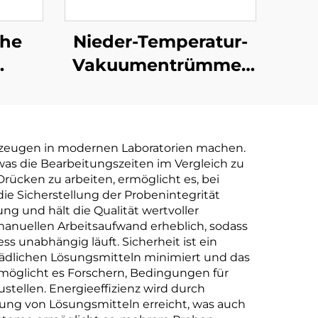
che
Nieder-Temperatur-
Vakuumentrümmer
ionsanlage
Hochleistungsdestillation
Industrieabwasser
l-
Konzentration
rkzeugen in modernen Laboratorien machen.
sanlage
Reduktionsmaschine
 was die Bearbeitungszeiten im Vergleich zu
Drücken zu arbeiten, ermöglicht es, bei
ie Sicherstellung der Probenintegrität
ng und hält die Qualität wertvoller
manuellen Arbeitsaufwand erheblich, sodass
s unabhängig läuft. Sicherheit ist ein
hädlichen Lösungsmitteln minimiert und das
rmöglicht es Forschern, Bedingungen für
tellen. Energieeffizienz wird durch
ng von Lösungsmitteln erreicht, was auch