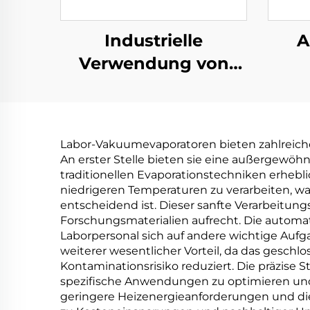
Industrielle
A
Verwendung von
Abwasserbehandlungs-
W
Vakudestillerie-
Abwa
Verdampfermaschinenfabri
Ents
Labor-Vakuumevaporatoren bieten zahlreiche
An erster Stelle bieten sie eine außergewöhn
traditionellen Evaporationstechniken erhebli
niedrigeren Temperaturen zu verarbeiten, wa
entscheidend ist. Dieser sanfte Verarbeitung
Forschungsmaterialien aufrecht. Die automa
Laborpersonal sich auf andere wichtige Aufg
weiterer wesentlicher Vorteil, da das gesc
Kontaminationsrisiko reduziert. Die präzise
spezifische Anwendungen zu optimieren und k
geringere Heizenergieanforderungen und d