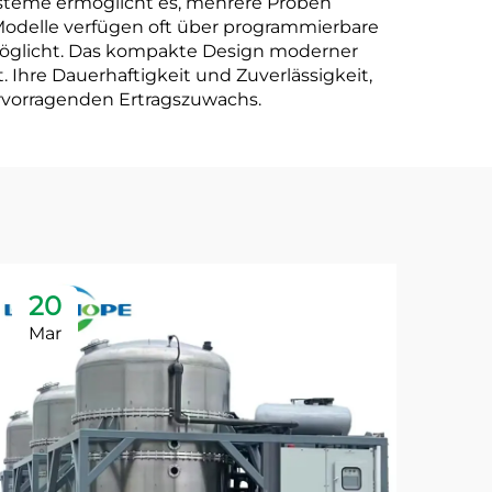
Systeme ermöglicht es, mehrere Proben
e Modelle verfügen oft über programmierbare
rmöglicht. Das kompakte Design moderner
Ihre Dauerhaftigkeit und Zuverlässigkeit,
rvorragenden Ertragszuwachs.
20
2
Mar
Ma