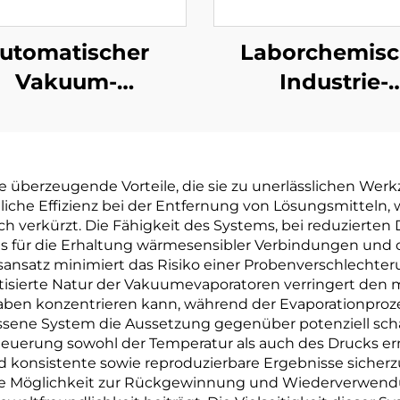
utomatischer
Laborchemis
Vakuum-
Industrie-
ärmepumpen-
Vakuumdestillat
sserkontinuierlicher
Destillator
k
alzungsverdampfer-
Lösungsmitte
 überzeugende Vorteile, die sie zu unerlässlichen We
Konzentrator
Rückgewinnung
liche Effizienz bei der Entfernung von Lösungsmitteln,
ch verkürzt. Die Fähigkeit des Systems, bei reduzierten 
s für die Erhaltung wärmesensibler Verbindungen und d
sansatz minimiert das Risiko einer Probenverschlechteru
tisierte Natur der Vakuumevaporatoren verringert den 
aben konzentrieren kann, während der Evaporationprozes
hlossene System die Aussetzung gegenüber potenziell sc
 Steuerung sowohl der Temperatur als auch des Drucks e
onsistente sowie reproduzierbare Ergebnisse sicherzus
ie Möglichkeit zur Rückgewinnung und Wiederverwendu