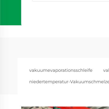
vakuumevaporationsschleife
va
niedertemperatur-Vakuumschmelz