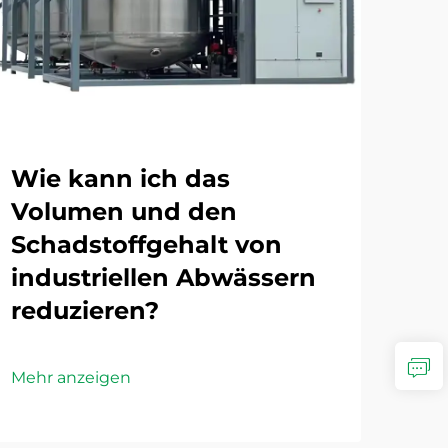
Wie kann ich das
We
Volumen und den
Te
Schadstoffgehalt von
Ab
industriellen Abwässern
de
reduzieren?
Mehr
Mehr anzeigen