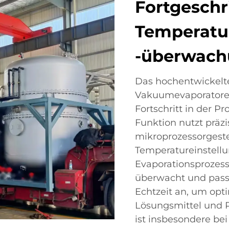
Fortgeschr
Temperatu
-überwac
Das hochentwickelt
Vakuumevaporatoren
Fortschritt in der 
Funktion nutzt präz
mikroprozessorgest
Temperatureinstell
Evaporationsprozess
überwacht und passt
Echtzeit an, um opt
Lösungsmittel und P
ist insbesondere bei