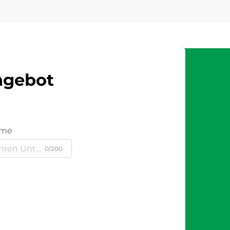
Angebot
ame
0/200