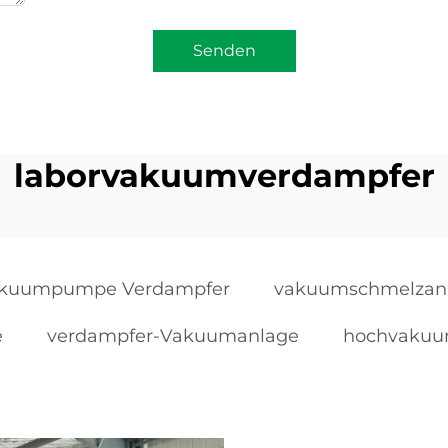
Senden
laborvakuumverdampfer
kuumpumpe Verdampfer
vakuumschmelzan
e
verdampfer-Vakuumanlage
hochvakuu