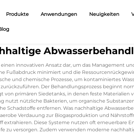
Produkte
Anwendungen
Neuigkeiten
V
Blog
hhaltige Abwasserbehand
 einen innovativen Ansatz dar, um das Management und 
sche Fußabdruck minimiert und die Ressourcenrückgewinn
ische und chemische Prozesse, um kontaminiertes Wass
t zurückzuführen. Der Behandlungsprozess beginnt nor
gt von primären Siedetanks, in denen feste Materialien 
ng nutzt nützliche Bakterien, um organische Substan
e Schadstoffe entfernen. Was nachhaltige Abwasserbeha
anaerobe Verdauung zur Biogasproduktion und Nährstof
f extrahieren. Diese Systeme nutzen oft erneuerbare En
ufe zu versorgen. Zudem verwenden moderne nachhalti