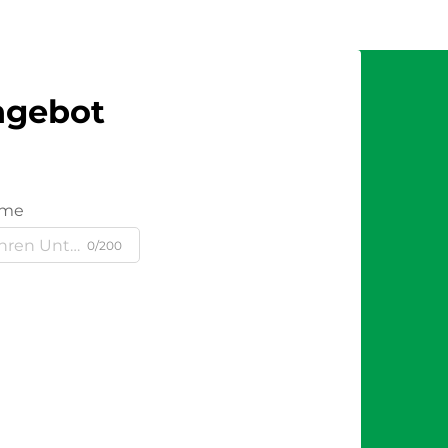
Angebot
ame
0/200