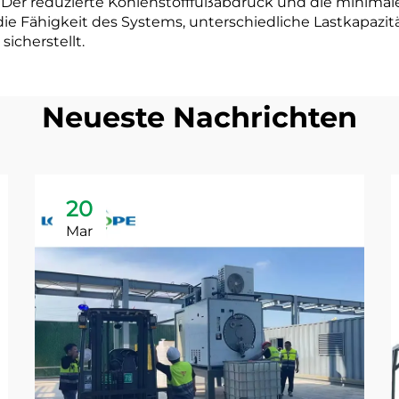
 Der reduzierte Kohlenstofffußabdruck und die minim
e Fähigkeit des Systems, unterschiedliche Lastkapazitä
icherstellt.
Neueste Nachrichten
20
Mar