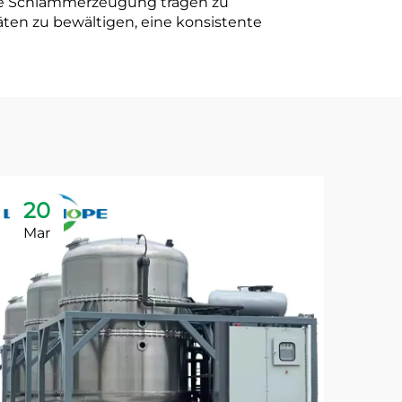
ale Schlammerzeugung tragen zu
ten zu bewältigen, eine konsistente
20
2
Mar
Ma