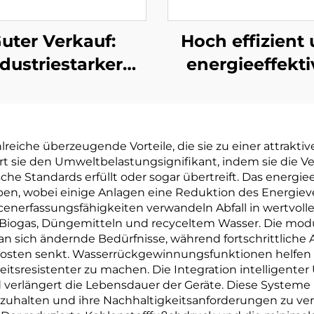
uter Verkauf:
Hoch effizient
dustriestarker
energieeffekti
s-
rigen Verbrauch
Niedrigtempera
erdampfer und
Wärmepump
Kristallisiere
Vakuumanlagenkr
eiche überzeugende Vorteile, die sie zu einer attrakti
Maschine für
aus China
rt sie den Umweltbelastungsignifikant, indem sie die
asserbehandlung
he Standards erfüllt oder sogar übertreift. Das energie
n, wobei einige Anlagen eine Reduktion des Energieve
nerfassungsfähigkeiten verwandeln Abfall in wertvolle
Biogas, Düngemitteln und recyceltem Wasser. Die modu
an sich ändernde Bedürfnisse, während fortschrittlich
l kosten senkt. Wasserrückgewinnungsfunktionen helfen 
itsresistenter zu machen. Die Integration intelligent
 verlängert die Lebensdauer der Geräte. Diese Systeme
halten und ihre Nachhaltigkeitsanforderungen zu verb