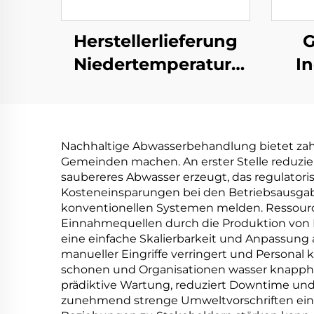
Herstellerlieferung
G
Niedertemperatur-
In
Industriewasserbehandlung
Nied
Kristallisationsanlage
V
Nachhaltige Abwasserbehandlung bietet zahlr
Gemeinden machen. An erster Stelle reduzie
Abw
saubereres Abwasser erzeugt, das regulatorisc
Kosteneinsparungen bei den Betriebsausgabe
konventionellen Systemen melden. Ressource
Einnahmequellen durch die Produktion von 
eine einfache Skalierbarkeit und Anpassung 
manueller Eingriffe verringert und Persona
schonen und Organisationen wasser knapphe
prädiktive Wartung, reduziert Downtime und
zunehmend strenge Umweltvorschriften einzu