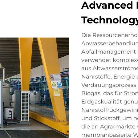
Advanced 
Technolog
Die Ressourcenerhol
Abwasserbehandlung
Abfallmanagement d
verwendet komplexe
aus Abwasserströmen
Nährstoffe, Energie
Verdauungsprozess v
Biogas, das für Str
Erdgaskualität genu
Nährstoffrückgewin
und Stickstoff, um 
die an Agrarmärkte
membranbasierte W