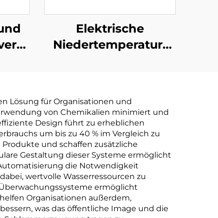
 und
Elektrische
ver
Niedertemperatur-
tur-
Wärmepumpen-
e-
Vakuumanlage für
istallizer
die
ven Lösung für Organisationen und
Abwasserbehandlung
 Verwendung von Chemikalien minimiert und
und
effiziente Design führt zu erheblichen
rbrauchs um bis zu 40 % im Vergleich zu
Konzentratreinigung
 Produkte und schaffen zusätzliche
lare Gestaltung dieser Systeme ermöglicht
e Automatisierung die Notwendigkeit
dabei, wertvolle Wasserressourcen zu
er Überwachungssysteme ermöglicht
 helfen Organisationen außerdem,
essern, was das öffentliche Image und die