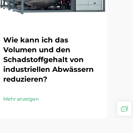
Wie kann ich das
We
Volumen und den
Te
Schadstoffgehalt von
Ab
industriellen Abwässern
de
reduzieren?
Mehr
Mehr anzeigen