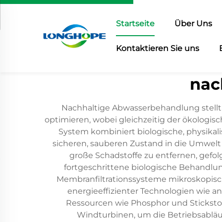
Startseite
Über Uns
Kontaktieren Sie uns
nac
Nachhaltige Abwasserbehandlung stellt
optimieren, wobei gleichzeitig der ökologi
System kombiniert biologische, physikal
sicheren, sauberen Zustand in die Umwel
große Schadstoffe zu entfernen, gefol
fortgeschrittene biologische Behandlu
Membranfiltrationssysteme mikroskopisch
energieeffizienter Technologien wie 
Ressourcen wie Phosphor und Stickstof
Windturbinen, um die Betriebsablä