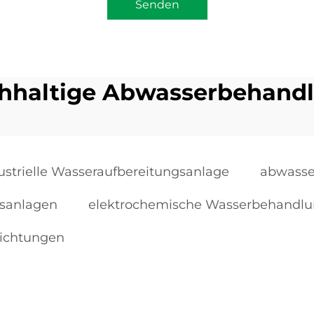
Senden
hhaltige Abwasserbehand
ustrielle Wasseraufbereitungsanlage
abwasse
gsanlagen
elektrochemische Wasserbehandl
richtungen