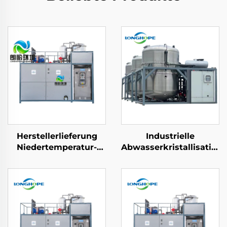
Herstellerlieferung
Industrielle
Niedertemperatur-
Abwasserkristallisation
Industriewasserbehandlungs-
Verdichter
Kristallisationsanlage
Konzentrations- und
Extraktionsmaschine
für Nullflüssigabfuhr
ZLD