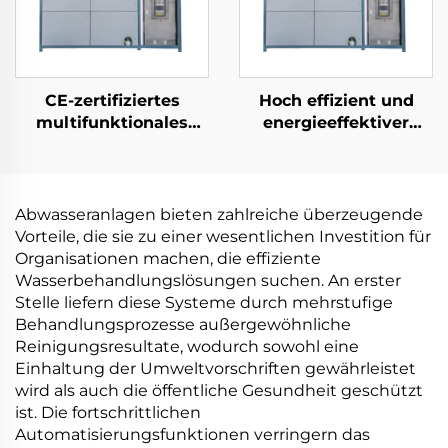
CE-zertifiziertes
Hoch effizient und
multifunktionales
energieeffektiver
Chemie-
Niedrigtemperatur-
Wärmepumpen-
Wärmepumpe-
Vakuumanlagen-
Vakuumanlagenkristalli
Konzentrierungs-
aus China
Abwasseranlagen bieten zahlreiche überzeugende
Kristallisationsgerät
Vorteile, die sie zu einer wesentlichen Investition für
Organisationen machen, die effiziente
Wasserbehandlungslösungen suchen. An erster
Stelle liefern diese Systeme durch mehrstufige
Behandlungsprozesse außergewöhnliche
Reinigungsresultate, wodurch sowohl eine
Einhaltung der Umweltvorschriften gewährleistet
wird als auch die öffentliche Gesundheit geschützt
ist. Die fortschrittlichen
Automatisierungsfunktionen verringern das