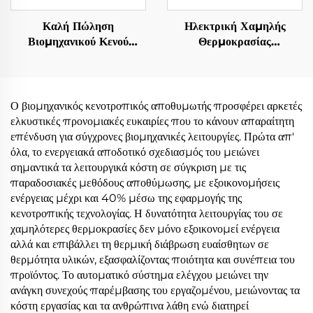
Καλή Πώληση
Ηλεκτρική Χαμηλής
Βιομηχανικού Κενού
Θερμοκρασίας
Χαμηλής Κατανάλωσης
Θερμοαντλίας Κενού για
Αποθυμωτή και
την Επεξεργασία Υδάτων
Κρυσταλλοποιητικό
Αποβλήτων και
Μηχάνημα για την
Καθαρισμός Συγκέντρωσης
Ο βιομηχανικός κενοτροπικός αποθυμωτής προσφέρει αρκετές
Ανακύκλωση Υδάτων
ελκυστικές προνομιακές ευκαιρίες που το κάνουν απαραίτητη
επένδυση για σύγχρονες βιομηχανικές λειτουργίες. Πρώτα απ'
όλα, το ενεργειακά αποδοτικό σχεδιασμός του μειώνει
σημαντικά τα λειτουργικά κόστη σε σύγκριση με τις
παραδοσιακές μεθόδους αποθύμωσης, με εξοικονομήσεις
ενέργειας μέχρι και 40% μέσω της εφαρμογής της
κενοτροπικής τεχνολογίας. Η δυνατότητα λειτουργίας του σε
χαμηλότερες θερμοκρασίες δεν μόνο εξοικονομεί ενέργεια
αλλά και επιβάλλει τη θερμική διάβρωση ευαίσθητων σε
θερμότητα υλικών, εξασφαλίζοντας ποιότητα και συνέπεια του
προϊόντος. Το αυτοματικό σύστημα ελέγχου μειώνει την
ανάγκη συνεχούς παρέμβασης του εργαζομένου, μειώνοντας τα
κόστη εργασίας και τα ανθρώπινα λάθη ενώ διατηρεί