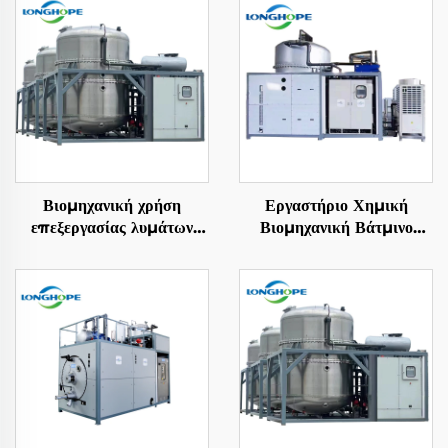
Βιομηχανική χρήση
Εργαστήριο Χημική
επεξεργασίας λυμάτων
Βιομηχανική Βάτμινο
αποστακτήριο κενού
Αποπλήρωση
μηχανή παραγωγής
Εγκαταστάσεων
εξατμιστών
Αποπλύτης Αποπλύτη
Απορρόφηση Μηχανή