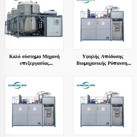
Καλό σύστημα Μηχανή
Υψηλής Απόδοσης
επεξεργασίας
Βιομηχανικής Ρύπανσης
βιομηχανικών λυμάτων
Υδάτων Χαμηλής
Υαλοκύτταρα ZLD
Θερμοκρασίας
Συγκέντρωση
Συγκεντρωτικής Υγρασίας
Απορρίμματα Μηχανή
Αποθυμωτής
ανακύκλωσης λυμάτων
Κρυσταλλοποιητικό
Εξοπλισμός