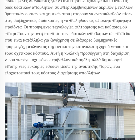
ειδικευμένες διαδικασίες για να ανακτήσουν αξιόλογα υλικά από τις
ροές υδατικών αποβλήτων, συμπεριλαμβανομένων ακριβών μετάλλων,
θρεπτικών ουσιών και χημικών που μπορούν να ανακυκλωθούν πίσω
στις βιομηχανικές διαδικασίες ή να πωληθούν ως αξιόλογα παράγωγα
προϊόντα. Οι προηγμένες τεχνολογίες φιλτράρισης και καθαρισμού
επιτρέπουν την αντιμετώπιση των υδατικών αποβλήτων σε επίπεδα
που είναι κατάλληλα για ξανάχρηση σε διάφορες βιομηχανικές
εφαρμογές, μειώνοντας σημαντικά την κατανάλωση ξηρού νερού και
τους σχετικούς κόστους. Αυτή η κυκλική προσέγγιση στη διαχείριση
νερού παρέχει όχι μόνο περιβαλλοντικά οφέλη, αλλά δημιουργεί
επίσης νέες ευκαιρίες εσόδων μέσω της ανάκτησης πόρων, ενώ
ελαχιστοποιεί τους κόστους διαχείρισης αποβλήτων.