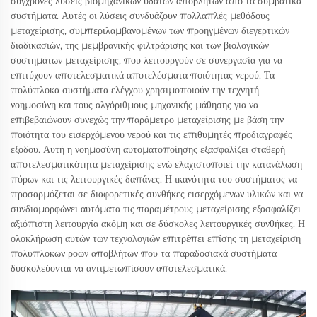
σύγχρονες λύσεις βιομηχανικών υδάτων αποβλήτων από τα συμβατικά
συστήματα. Αυτές οι λύσεις συνδυάζουν πολλαπλές μεθόδους
μεταχείρισης, συμπεριλαμβανομένων των προηγμένων διεγερτικών
διαδικασιών, της μεμβρανικής φιλτράρισης και των βιολογικών
συστημάτων μεταχείρισης, που λειτουργούν σε συνεργασία για να
επιτύχουν αποτελεσματικά αποτελέσματα ποιότητας νερού. Τα
πολύπλοκα συστήματα ελέγχου χρησιμοποιούν την τεχνητή
νοημοσύνη και τους αλγόριθμους μηχανικής μάθησης για να
επιβεβαιώνουν συνεχώς την παράμετρο μεταχείρισης με βάση την
ποιότητα του εισερχόμενου νερού και τις επιθυμητές προδιαγραφές
εξόδου. Αυτή η νοημοσύνη αυτοματοποίησης εξασφαλίζει σταθερή
αποτελεσματικότητα μεταχείρισης ενώ ελαχιστοποιεί την κατανάλωση
πόρων και τις λειτουργικές δαπάνες. Η ικανότητα του συστήματος να
προσαρμόζεται σε διαφορετικές συνθήκες εισερχόμενων υλικών και να
συνδιαμορφώνει αυτόματα τις παραμέτρους μεταχείρισης εξασφαλίζει
αξιόπιστη λειτουργία ακόμη και σε δύσκολες λειτουργικές συνθήκες. Η
ολοκλήρωση αυτών των τεχνολογιών επιτρέπει επίσης τη μεταχείριση
πολύπλοκων ροών αποβλήτων που τα παραδοσιακά συστήματα
δυσκολεύονται να αντιμετωπίσουν αποτελεσματικά.