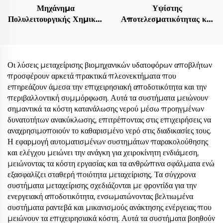
Μηχάνημα
Υψίστης
Πολυλειτουργικής Χημικής
Αποτελεσματικότητας και
Θερμοσiphon Βάρωσης
Οικονομικής Ενέργειας
με Κύμανση και
Θερμοκατεπωμένος
Στερεοποίηση με
Κρυοστάτης υπό Κενό με
Αποστέγαση με
Χαμηλή Θερμοκρασία
Οι λύσεις μεταχείρισης βιομηχανικών υδατοφόρων αποβλήτων
πιστοποίηση CE
Παραγμένος στην Κίνα
προσφέρουν αρκετά πρακτικά πλεονεκτήματα που
επηρεάζουν άμεσα την επιχειρησιακή αποδοτικότητα και την
περιβαλλοντική συμμόρφωση. Αυτά τα συστήματα μειώνουν
σημαντικά τα κόστη κατανάλωσης νερού μέσω προηγμένων
δυνατοτήτων ανακύκλωσης, επιτρέποντας στις επιχειρήσεις να
αναχρησιμοποιούν το καθαρισμένο νερό στις διαδικασίες τους.
Η εφαρμογή αυτοματισμένων συστημάτων παρακολούθησης
και ελέγχου μειώνει την ανάγκη για χειροκίνητη ενδιάμεση,
μειώνοντας τα κόστη εργασίας και τα ανθρώπινα σφάλματα ενώ
εξασφαλίζει σταθερή ποιότητα μεταχείρισης. Τα σύγχρονα
συστήματα μεταχείρισης σχεδιάζονται με φροντίδα για την
ενεργειακή αποδοτικότητα, ενσωματώνοντας βελτιωμένα
συστήματα ραντεβά και μικανισμούς ανάκτησης ενέργειας που
μειώνουν τα επιχειρησιακά κόστη. Αυτά τα συστήματα βοηθούν