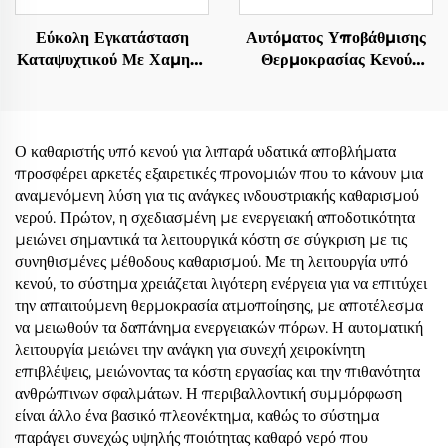
Εύκολη Εγκατάσταση
Αυτόματος Υποβάθμισης
Καταψυχτικού Με Χαμηλή
Θερμοκρασίας Κενού
Θερμοκρασία Ηλεκτρικού
Αποθλίψεως Συμπιέστη
Θερμοκρατικού Πυμπά
Ψυγείου Εξαλλαγής
Υπό Κενό Για Βιομηχανία
Θερμοκρασίας Εξαρτημένο
Μεταγωγής
Μηχανής Επεξεργασίας
Ο καθαριστής υπό κενού για λιπαρά υδατικά αποβλήματα
Υδάτων Αποβλήτων
προσφέρει αρκετές εξαιρετικές προνομιών που το κάνουν μια
αναμενόμενη λύση για τις ανάγκες ινδουστριακής καθαρισμού
νερού. Πρώτον, η σχεδιασμένη με ενεργειακή αποδοτικότητα
μειώνει σημαντικά τα λειτουργικά κόστη σε σύγκριση με τις
συνηθισμένες μέθοδους καθαρισμού. Με τη λειτουργία υπό
κενού, το σύστημα χρειάζεται λιγότερη ενέργεια για να επιτύχει
την απαιτούμενη θερμοκρασία ατμοποίησης, με αποτέλεσμα
να μειωθούν τα δαπάνημα ενεργειακών πόρων. Η αυτοματική
λειτουργία μειώνει την ανάγκη για συνεχή χειροκίνητη
επιβλέψεις, μειώνοντας τα κόστη εργασίας και την πιθανότητα
ανθρώπινων σφαλμάτων. Η περιβαλλοντική συμμόρφωση
είναι άλλο ένα βασικό πλεονέκτημα, καθώς το σύστημα
παράγει συνεχώς υψηλής ποιότητας καθαρό νερό που