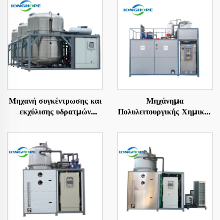
Μηχανή συγκέντρωσης και
Μηχάνημα
εκχύλισης υδρατμών
Πολυλειτουργικής Χημικής
κρυσταλλωδών
Θερμοσiphon Βάρωσης
βιομηχανικών λυμάτων για
με Κύμανση και
μηδενική εκφόρτωση
Στερεοποίηση με
υγρών ZLD
Αποστέγαση με
πιστοποίηση CE