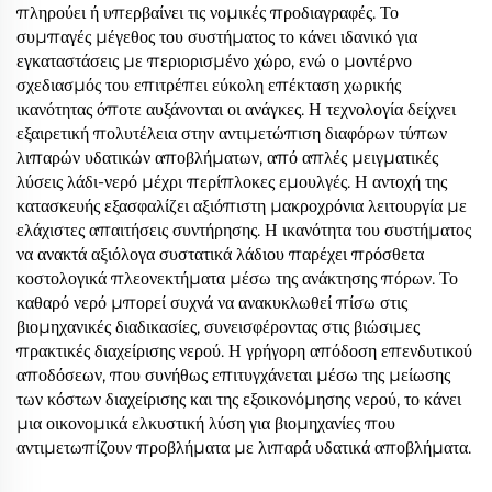
πληρούει ή υπερβαίνει τις νομικές προδιαγραφές. Το
συμπαγές μέγεθος του συστήματος το κάνει ιδανικό για
εγκαταστάσεις με περιορισμένο χώρο, ενώ ο μοντέρνο
σχεδιασμός του επιτρέπει εύκολη επέκταση χωρικής
ικανότητας όποτε αυξάνονται οι ανάγκες. Η τεχνολογία δείχνει
εξαιρετική πολυτέλεια στην αντιμετώπιση διαφόρων τύπων
λιπαρών υδατικών αποβλήματων, από απλές μειγματικές
λύσεις λάδι-νερό μέχρι περίπλοκες εμουλγές. Η αντοχή της
κατασκευής εξασφαλίζει αξιόπιστη μακροχρόνια λειτουργία με
ελάχιστες απαιτήσεις συντήρησης. Η ικανότητα του συστήματος
να ανακτά αξιόλογα συστατικά λάδιου παρέχει πρόσθετα
κοστολογικά πλεονεκτήματα μέσω της ανάκτησης πόρων. Το
καθαρό νερό μπορεί συχνά να ανακυκλωθεί πίσω στις
βιομηχανικές διαδικασίες, συνεισφέροντας στις βιώσιμες
πρακτικές διαχείρισης νερού. Η γρήγορη απόδοση επενδυτικού
αποδόσεων, που συνήθως επιτυγχάνεται μέσω της μείωσης
των κόστων διαχείρισης και της εξοικονόμησης νερού, το κάνει
μια οικονομικά ελκυστική λύση για βιομηχανίες που
αντιμετωπίζουν προβλήματα με λιπαρά υδατικά αποβλήματα.