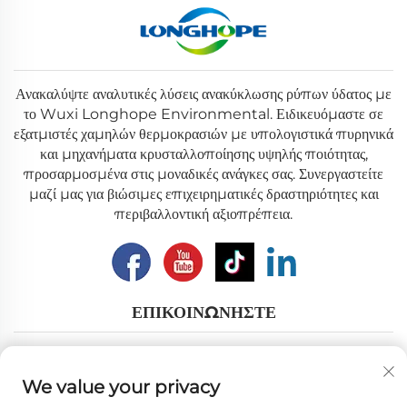
Ανακαλύψτε αναλυτικές λύσεις ανακύκλωσης ρύπων ύδατος με
το Wuxi Longhope Environmental. Ειδικευόμαστε σε
εξατμιστές χαμηλών θερμοκρασιών με υπολογιστικά πυρηνικά
και μηχανήματα κρυσταλλοποίησης υψηλής ποιότητας,
προσαρμοσμένα στις μοναδικές ανάγκες σας. Συνεργαστείτε
μαζί μας για βιώσιμες επιχειρηματικές δραστηριότητες και
περιβαλλοντική αξιοπρέπεια.
ΕΠΙΚΟΙΝΩΝΉΣΤΕ
Add: No.12, Nanhu Road, Wuxi city, Jiangsu Province
We value your privacy
Ηλ. ταχυδρομείο:
[email protected]