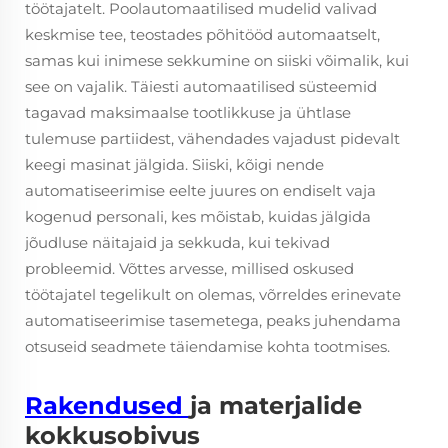
töötajatelt. Poolautomaatilised mudelid valivad
keskmise tee, teostades põhitööd automaatselt,
samas kui inimese sekkumine on siiski võimalik, kui
see on vajalik. Täiesti automaatilised süsteemid
tagavad maksimaalse tootlikkuse ja ühtlase
tulemuse partiidest, vähendades vajadust pidevalt
keegi masinat jälgida. Siiski, kõigi nende
automatiseerimise eelte juures on endiselt vaja
kogenud personali, kes mõistab, kuidas jälgida
jõudluse näitajaid ja sekkuda, kui tekivad
probleemid. Võttes arvesse, millised oskused
töötajatel tegelikult on olemas, võrreldes erinevate
automatiseerimise tasemetega, peaks juhendama
otsuseid seadmete täiendamise kohta tootmises.
Rakendused
ja materjalide
kokkusobivus