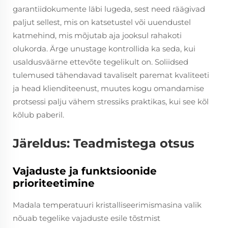
garantiidokumente läbi lugeda, sest need räägivad
paljut sellest, mis on katsetustel või uuendustel
katmehind, mis mõjutab aja jooksul rahakoti
olukorda. Ärge unustage kontrollida ka seda, kui
usaldusväärne ettevõte tegelikult on. Soliidsed
tulemused tähendavad tavaliselt paremat kvaliteeti
ja head klienditeenust, muutes kogu omandamise
protsessi palju vähem stressiks praktikas, kui see kõl
kõlub paberil.
Järeldus: Teadmistega otsus
Vajaduste ja funktsioonide
prioriteetimine
Madala temperatuuri kristalliseerimismasina valik
nõuab tegelike vajaduste esile tõstmist