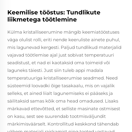
Keemilise tööstus: Tundlikute
liikmetega töötlemine
Külma kristalliseerumine mängib keemiatööstuses
väga olulist rolli, eriti nende keeruliste ainete puhul,
mis lagunevad kergesti. Paljud tundlikud materjalid
vajavad töötlemise ajal just sobivat temperatuuri
seadistust, et nad ei kaotaksid oma toimeid või
laguneks täiesti. Just siin tuleb appi madala
temperatuuriga kristalliseerumise seadmed. Need
süsteemid loovadki õige tasakaalu, mis on vajalik
selleks, et ained liialt lagunemiseks ei pääseks ja
säilitaksid samas kõik oma head omadused. Lisaks
märkavad ettevõtted, et selliste masinate ostmisest
on kasu, sest see suurendab tootmisväljundit
märkimisväärselt. Kontrollitud keskkond tähendab
vähem materjali raiskamist ning tooted vastavad