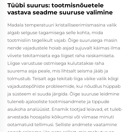
Tüübi suurus: tootmisnõuetele
vastava seadme suuruse valimine
Madala temperatuuri kristalliseerimismasina valik
algab selguse tagamisega selle kohta, mida
tootmisliin tegelikult vajab. Õige suurusega masin
nende vajadustele hoiab asjad sujuvalt käimas ilma
viivete tekitamiseta ega liigset raha raiskamiseta.
Liigse varustuse ostmisega kulutatakse raha
suurema asja peale, mis lihtsalt seisma jääb ja
tolmustub. Teisalt aga tekitab liiga väike valik kõigi
vajadustepõhiste probleemide, kui nõudlus hüppab
ja süsteem ei suuda järgida. Õige suuruse leidmine
tuleneb ajalooliste tootmisandmete ja tippude
asukoha analüüsist. Enamik tootjad leiavad, et tuleb
arvestada hooajalisi kõikumisi või viimase minuti
ootamatuid tellimusi. Selliste andmete vaatamine