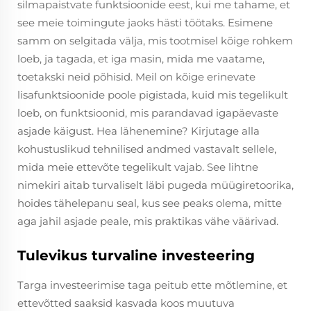
silmapaistvate funktsioonide eest, kui me tahame, et
see meie toimingute jaoks hästi töötaks. Esimene
samm on selgitada välja, mis tootmisel kõige rohkem
loeb, ja tagada, et iga masin, mida me vaatame,
toetakski neid põhisid. Meil on kõige erinevate
lisafunktsioonide poole pigistada, kuid mis tegelikult
loeb, on funktsioonid, mis parandavad igapäevaste
asjade käigust. Hea lähenemine? Kirjutage alla
kohustuslikud tehnilised andmed vastavalt sellele,
mida meie ettevõte tegelikult vajab. See lihtne
nimekiri aitab turvaliselt läbi pugeda müügiretoorika,
hoides tähelepanu seal, kus see peaks olema, mitte
aga jahil asjade peale, mis praktikas vähe väärivad.
Tulevikus turvaline investeering
Targa investeerimise taga peitub ette mõtlemine, et
ettevõtted saaksid kasvada koos muutuva