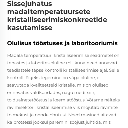
Sissejuhatus
madaltemperatuursete
kristalliseerimiskonkreetide
kasutamisse
Olulisus tööstuses ja laboritooriumis
Madala temperatuuri kristalliseerimise seadmetel on
tehastes ja laborites oluline roll, kuna need annavad
teadlastele täpse kontrolli kristalliseerimise ajal. Selle
kontrolli õigeks tegemine on väga oluline, et
saavutada kvaliteetseid kristalle, mis on olulised
erinevates valdkondades, nagu meditsiin,
toiduainetetööstus ja keemiatööstus. Võtame näiteks
ravimisektori: kristalliseerimise viis mõjutab ravimite
toimekust ja nende ohutust. Need masinad aitavad
ka protsessi jooksul paremini soojust juhtida, mis