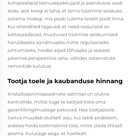
kohapealseid teenusepakkujaid ja asendusosi saab
leida, sest keegi ei taha, et tema tootmine seiskuks
ootama midagi, mis peab tulema teiselt poolt linna.
Kui ettevõtted tagavad, et need ressurssid on
kättesaadavad, muutuvad tootmise seiskumised
haruldaseks sündmuseks mitte regulaarseks
juhtumiseks, hoides asjad tõhusaks ja säästes
pikemas perspektiivis raha, vältides ootamatute
remontide kulutusi.
Tootja toele ja kaubanduse hinnang
Kristalliseerimisseadmete ostmisel on oluline
kontrollida, millist tuge te tootjad koos oma
garantiitingimustega pakuvad. Hea tootjapoole
toetus muudab oluliselt asju, kui tekib probleem,
aidates hoida tootmisliinid töös, mitte jääda lihtsalt
seisma. Kulutage aega, et hoolikalt