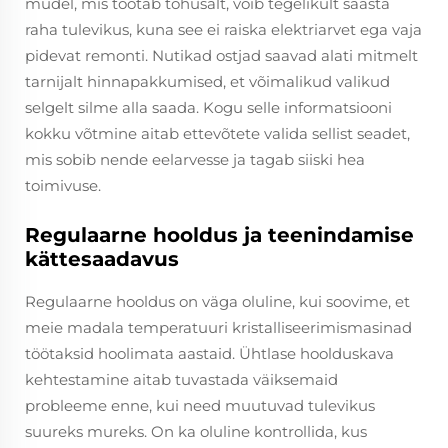
mudel, mis töötab tõhusalt, võib tegelikult säästa
raha tulevikus, kuna see ei raiska elektriarvet ega vaja
pidevat remonti. Nutikad ostjad saavad alati mitmelt
tarnijalt hinnapakkumised, et võimalikud valikud
selgelt silme alla saada. Kogu selle informatsiooni
kokku võtmine aitab ettevõtete valida sellist seadet,
mis sobib nende eelarvesse ja tagab siiski hea
toimivuse.
Regulaarne hooldus ja teenindamise
kättesaadavus
Regulaarne hooldus on väga oluline, kui soovime, et
meie madala temperatuuri kristalliseerimismasinad
töötaksid hoolimata aastaid. Ühtlase hoolduskava
kehtestamine aitab tuvastada väiksemaid
probleeme enne, kui need muutuvad tulevikus
suureks mureks. On ka oluline kontrollida, kus