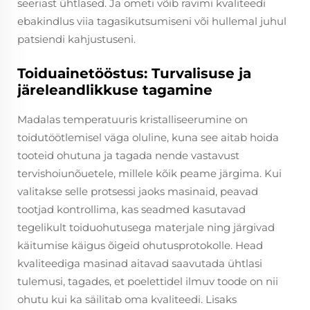
seeriast ühtlased. Ja ometi võib ravimi kvaliteedi
ebakindlus viia tagasikutsumiseni või hullemal juhul
patsiendi kahjustuseni.
Toiduainetööstus: Turvalisuse ja
järeleandlikkuse tagamine
Madalas temperatuuris kristalliseerumine on
toidutöötlemisel väga oluline, kuna see aitab hoida
tooteid ohutuna ja tagada nende vastavust
tervishoiunõuetele, millele kõik peame järgima. Kui
valitakse selle protsessi jaoks masinaid, peavad
tootjad kontrollima, kas seadmed kasutavad
tegelikult toiduohutusega materjale ning järgivad
käitumise käigus õigeid ohutusprotokolle. Head
kvaliteediga masinad aitavad saavutada ühtlasi
tulemusi, tagades, et poelettidel ilmuv toode on nii
ohutu kui ka säilitab oma kvaliteedi. Lisaks