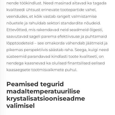
nende töökindlust. Need masinad aitavad ka tagada
kvaliteedi ühtsust erinevate tootepartide vahel,
veendudes, et kõik vastab rangelt valmistamise
nõuetele ja rahuldab sektori standardite nõudeid.
Ettevõtted, mis rakendavad neid seadmeid õigesti,
saavutavad sageli parema efektiivsuse ja puhtamaid
lõpptoodeteid – see omakorda vähendab jäätmeid ja
pikemas perspektiivis säästab raha. Seega, kuigi need
süsteemid parandavad kindlasti toote kvaliteeti, on
nendega kaasnevad ka olulised finantsilised eelised
kaasaegsete tootmisvalkmete puhul.
Peamised tegurid
madaltemperatuurilise
krystalisatsiooniseadme
valimisel