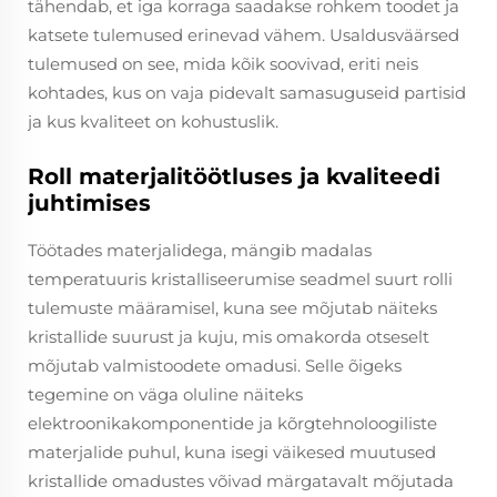
tähendab, et iga korraga saadakse rohkem toodet ja
katsete tulemused erinevad vähem. Usaldusväärsed
tulemused on see, mida kõik soovivad, eriti neis
kohtades, kus on vaja pidevalt samasuguseid partisid
ja kus kvaliteet on kohustuslik.
Roll materjalitöötluses ja kvaliteedi
juhtimises
Töötades materjalidega, mängib madalas
temperatuuris kristalliseerumise seadmel suurt rolli
tulemuste määramisel, kuna see mõjutab näiteks
kristallide suurust ja kuju, mis omakorda otseselt
mõjutab valmistoodete omadusi. Selle õigeks
tegemine on väga oluline näiteks
elektroonikakomponentide ja kõrgtehnoloogiliste
materjalide puhul, kuna isegi väikesed muutused
kristallide omadustes võivad märgatavalt mõjutada