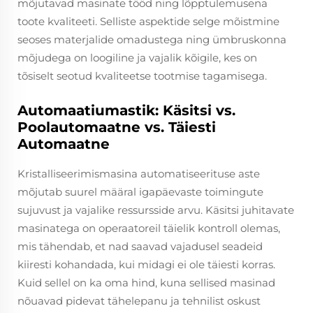
mõjutavad masinate tööd ning lõpptulemusena
toote kvaliteeti. Selliste aspektide selge mõistmine
seoses materjalide omadustega ning ümbruskonna
mõjudega on loogiline ja vajalik kõigile, kes on
tõsiselt seotud kvaliteetse tootmise tagamisega.
Automaatiumastik: Käsitsi vs.
Poolautomaatne vs. Täiesti
Automaatne
Kristalliseerimismasina automatiseerituse aste
mõjutab suurel määral igapäevaste toimingute
sujuvust ja vajalike ressursside arvu. Käsitsi juhitavate
masinatega on operaatoreil täielik kontroll olemas,
mis tähendab, et nad saavad vajadusel seadeid
kiiresti kohandada, kui midagi ei ole täiesti korras.
Kuid sellel on ka oma hind, kuna sellised masinad
nõuavad pidevat tähelepanu ja tehnilist oskust