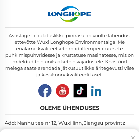
Avastage laiaulatuslikke pinnasulari voolte lahendusi
ettevõtte Wuxi Longhope Environmentalga. Me
erialame kvaliteetsete madaltemperatuursete
puhkimispuhvridesse ja krustatuse masinatesse, mis on
mõeldud teie unikaalsetele vajadustele. Koostööd
meiega saate arendada jätkusuutlikke äritegevusti viise
ja keskkonnakvaliteedi taset.
OLEME ÜHENDUSES
Add: Nanhu tee nr 12, Wuxi linn, Jiangsu provintz
E-post:
[email protected]