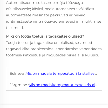
Automatiseerimise taseme mõju töövoogu
efektiivsusele; käsitsi, poolautomaatsete või täiesti
automaatsete masinate pakkuvad erinevaid
juhtimistasete ning nõuavad erinevaid inimjuhtimise
tasemeid.
Miks on tootja toetus ja tagakaitse olulised?
Tootja toetus ja tagakaitse on olulised, sest need
tagavad kiire probleemide lahendamise, vähendades
tootmise katkestusi ja mõjutades pikaajalisi kulusid.
Eelneva :
Mis on madala temperatuuri kristalliseerimiskondade rakendused tööstuses?
Järgmine :
Mis on madaltemperatuursete kristalliseerimiskondade kasud?