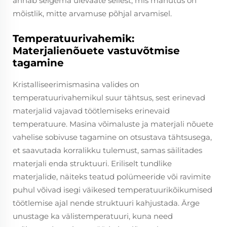
annab selgema ülevaate sellest, mis mahutus on
mõistlik, mitte arvamuse põhjal arvamisel.
Temperatuurivahemik:
Materjalienõuete vastuvõtmise
tagamine
Kristalliseerimismasina valides on
temperatuurivahemikul suur tähtsus, sest erinevad
materjalid vajavad töötlemiseks erinevaid
temperatuure. Masina võimaluste ja materjali nõuete
vahelise sobivuse tagamine on otsustava tähtsusega,
et saavutada korralikku tulemust, samas säilitades
materjali enda struktuuri. Eriliselt tundlike
materjalide, näiteks teatud polümeeride või ravimite
puhul võivad isegi väikesed temperatuurikõikumised
töötlemise ajal nende struktuuri kahjustada. Ärge
unustage ka välistemperatuuri, kuna need