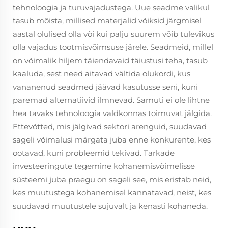
tehnoloogia ja turuvajadustega. Uue seadme valikul
tasub mõista, millised materjalid võiksid järgmisel
aastal olulised olla või kui palju suurem võib tulevikus
olla vajadus tootmisvõimsuse järele. Seadmeid, millel
on võimalik hiljem täiendavaid täiustusi teha, tasub
kaaluda, sest need aitavad vältida olukordi, kus
vananenud seadmed jäävad kasutusse seni, kuni
paremad alternatiivid ilmnevad. Samuti ei ole lihtne
hea tavaks tehnoloogia valdkonnas toimuvat jälgida.
Ettevõtted, mis jälgivad sektori arenguid, suudavad
sageli võimalusi märgata juba enne konkurente, kes
ootavad, kuni probleemid tekivad. Tarkade
investeeringute tegemine kohanemisvõimelisse
süsteemi juba praegu on sageli see, mis eristab neid,
kes muutustega kohanemisel kannatavad, neist, kes
suudavad muutustele sujuvalt ja kenasti kohaneda.