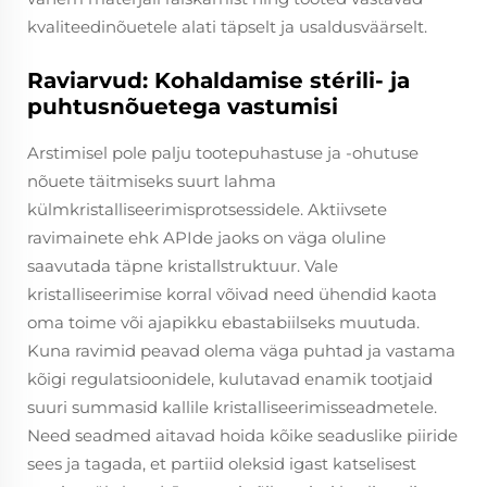
kvaliteedinõuetele alati täpselt ja usaldusväärselt.
Raviarvud: Kohaldamise stérili- ja
puhtusnõuetega vastumisi
Arstimisel pole palju tootepuhastuse ja -ohutuse
nõuete täitmiseks suurt lahma
külmkristalliseerimisprotsessidele. Aktiivsete
ravimainete ehk APIde jaoks on väga oluline
saavutada täpne kristallstruktuur. Vale
kristalliseerimise korral võivad need ühendid kaota
oma toime või ajapikku ebastabiilseks muutuda.
Kuna ravimid peavad olema väga puhtad ja vastama
kõigi regulatsioonidele, kulutavad enamik tootjaid
suuri summasid kallile kristalliseerimisseadmetele.
Need seadmed aitavad hoida kõike seaduslike piiride
sees ja tagada, et partiid oleksid igast katselisest