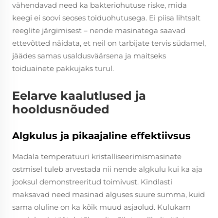
vähendavad need ka bakteriohutuse riske, mida
keegi ei soovi seoses toiduohutusega. Ei piisa lihtsalt
reeglite järgimisest – nende masinatega saavad
ettevõtted näidata, et neil on tarbijate tervis südamel,
jäädes samas usaldusväärsena ja maitseks
toiduainete pakkujaks turul.
Eelarve kaalutlused ja
hooldusnõuded
Algkulus ja pikaajaline effektiivsus
Madala temperatuuri kristalliseerimismasinate
ostmisel tuleb arvestada nii nende algkulu kui ka aja
jooksul demonstreeritud toimivust. Kindlasti
maksavad need masinad alguses suure summa, kuid
sama oluline on ka kõik muud asjaolud. Kulukam