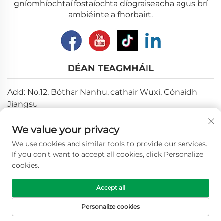
gníomhíochtaí fostaíochta díograiseacha agus brí
ambiéinte a fhorbairt.
DÉAN TEAGMHÁIL
Add: No.12, Bóthar Nanhu, cathair Wuxi, Cónaidh
Jiangsu
Ríomhphost:
[email protected]
We value your privacy
Lorg:
+86-18018310578
We use cookies and similar tools to provide our services.
If you don't want to accept all cookies, click Personalize
cookies.
Cóipcheart © 2025 Wuxi Longhope Environmental co.ltd.
Gach ceann de chearta cúinsithe. -
Beartas
Accept all
Príobháideachais
Personalize cookies
LEATHANACH
TÁIRGE
RÍOMHPHOST
TEL