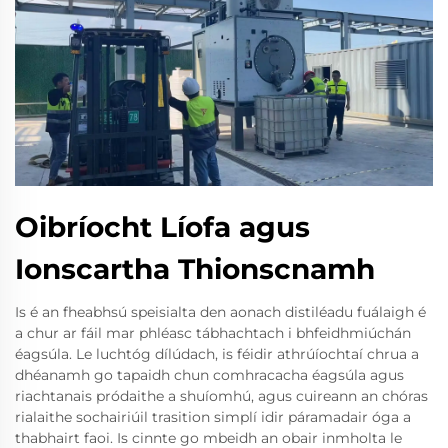
Oibríocht Líofa agus
Ionscartha Thionscnamh
Is é an fheabhsú speisialta den aonach distiléadu fuálaigh é
a chur ar fáil mar phléasc tábhachtach i bhfeidhmiúchán
éagsúla. Le luchtóg dílúdach, is féidir athrúíochtaí chrua a
dhéanamh go tapaidh chun comhracacha éagsúla agus
riachtanais pródaithe a shuíomhú, agus cuireann an chóras
rialaithe sochairiúil trasition simplí idir páramadair óga a
thabhairt faoi. Is cinnte go mbeidh an obair inmholta le