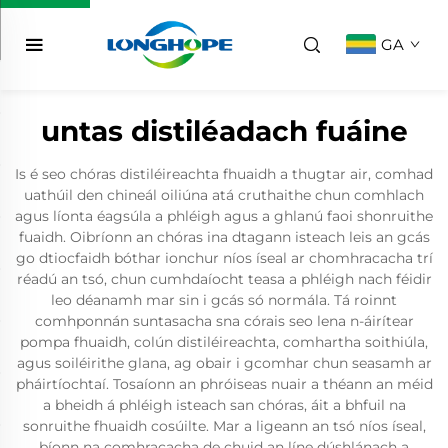
GA
untas distiléadach fuáine
Is é seo chóras distiléireachta fhuaidh a thugtar air, comhad
uathúil den chineál oiliúna atá cruthaithe chun comhlach
agus líonta éagsúla a phléigh agus a ghlanú faoi shonruithe
fuaidh. Oibríonn an chóras ina dtagann isteach leis an gcás
go dtiocfaidh bóthar ionchur níos íseal ar chomhracacha trí
réadú an tsó, chun cumhdaíocht teasa a phléigh nach féidir
leo déanamh mar sin i gcás só normála. Tá roinnt
comhponnán suntasacha sna córais seo lena n-áirítear
pompa fhuaidh, colún distiléireachta, comhartha soithiúla,
agus soiléirithe glana, ag obair i gcomhar chun seasamh ar
pháirtíochtaí. Tosaíonn an phróiseas nuair a théann an méid
a bheidh á phléigh isteach san chóras, áit a bhfuil na
sonruithe fhuaidh cosúilte. Mar a ligeann an tsó níos íseal,
bíonn na comhracacha de chuid an líne dúshlánach a