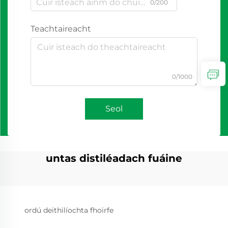
0/200
Teachtaireacht
0/1000
Seol
untas distiléadach fuáine
ordú deithilíochta fhoirfe