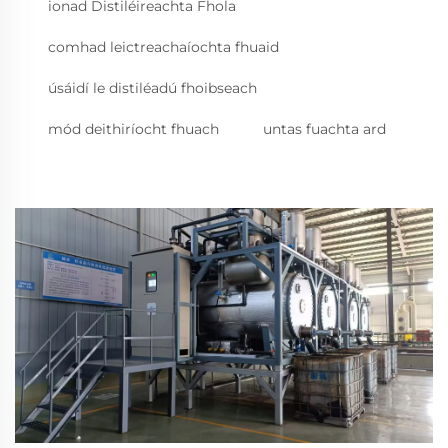
ionad Distiléireachta Fhola
comhad leictreachaíochta fhuaid
úsáidí le distiléadú fhoibseach
mód deithiríocht fhuach
untas fuachta ard