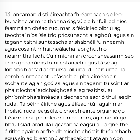
Eifeachtach den bhaile
agus Leasachta Dull
Lorgaireachta
Tá ioncamán distiléireachta fhréamhach go leor
bunaithe ar mhaithanna éagsúla a bhfuil iad níos
fearr ná an chéad rud, mar is féidir leo oibriú ag
teochtaí níos ísle tríd príosúnacht a laghdú, agus sin
tagann taithí suntasacha ar shábháil fuinneamh
agus cosaint mhaitheálacha faoi ghuth ó
neamhtharladh. Cuirimíonn an drochsheasamh seo
ar an gceadúnas fo-riachtanach agus tá sé ag
lonnradh ar fad ar chúrsaí oiliúna idirnáisiúnta. Tá
comhroinnteacht uafásach ar pharaiméadair
sochairte ag an gcóras, agus sin tagann tuiscint ar
pháirtíochtaí ardchaighdeála, ag feabhsú ar
phríomhpharaiméadair deonacha saor ó thuilleadh
rudaí. Tá béim áirithe agus éifeachtúil againn ar
fhoilsiú rudaí éagsúla, ó choibhléinte orgainic go
fréamhacha petroleuma níos trom, ag cinntiú go
bhfuil siad bródúla i gcásanna éagsúla. Tá gnéithe
áirithe againn ar fheidhmíocht chórais fhréamhach,
agus sin ag breathnú ar thacaíocht atá ann don