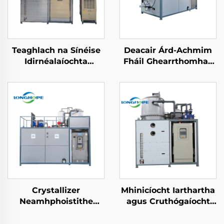
Teaghlach na Sínéise
Deacair Árd-Achmim
Idirnéalaíochta
Fháil Ghearrthomhas
Ionadaíocht Tionchar
Éadrom Leasaithe
Uisce Tréitheach Fuaid
agus Acmhainn
Níocháin Thionscnai
Crystallization do
Thraithe Bia Foibhrithe
Crystallizer
Mhinicíocht Iarthartha
Neamhphoistithe
agus Cruthógaíocht
Teampla Íseal Pompa
Uathoibríoch don
Téampla Ard-
Bhunús RO Fholáir