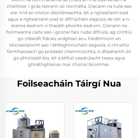
chailltear i gcás teorann só normálta. Glacann na tuile seo
siar tríd an cholún distiléireachta, áit a ngheallann siad
agus a nghearrann siad ar difriúcháin éagsúla de réir a n-
áranna éadrom ó thaobh phointe éadrom. Glanann na
foirmeanna caite seo i gcónaí faoi rudaí difriúla, ag cinntiú
go mbeidh frácais ardghlan acu. Feidhmíonn an
téicneolaíocht seo i bhfeighniúcháin éagsúla, ó chruthú
farmhaiceach go próiseáil cheimicíochta, ó dhealramh óil
go phróiseáil bia, áit a bhfuil ceadrúlacht teasa agus
ghnáthghlanas mar chúinsí bríomhar.
Foilseacháin Táirgí Nua