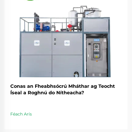
Conas an Fheabhsócrú Mháthar ag Teocht
Íseal a Roghnú do Nítheacha?
Féach Arís