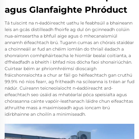
agus Glanfaighte Phróduct
Tá tuiscint na n-éadóireacht uathu le feabhsúil a bhaineann
leis an gcás distílleadh fhoirfe ag dul ón gcinneadh colúin
nua-aimseartha a bhfuil aige agus ó mhecanaismiúl
annamh éifeachtach brú. Tugann cumas an chórais staidéar
a choinneáil ar fud an chéim iomlán do thriail éadach a
shonraíonn comhpháirteacha le hiomlár bealaí coitianta, a
d'fhéadfadh a bheith i bhfad níos dócha faoi shonairiúchán.
Cuirtear béim ar phriomhréimsí dioscaigh
fráicshonraíochta a chur ar fáil go héifeachtach gan cruthú
99.9% nó níos fearr, ag fritheadh na scileanna is tréan ar fud
nádúr. Cuireann teicneolaíocht n-éadóireacht ard-
eifeachtach seo úsáid as mhatéarlaí póca speisialta agus
chórasanna cainte vapóir-leathanach láidre chun eifeachtas
athruithe mass a maximiseadh agus ioncam brú
idirbhainne an choilín a minimiseadh.