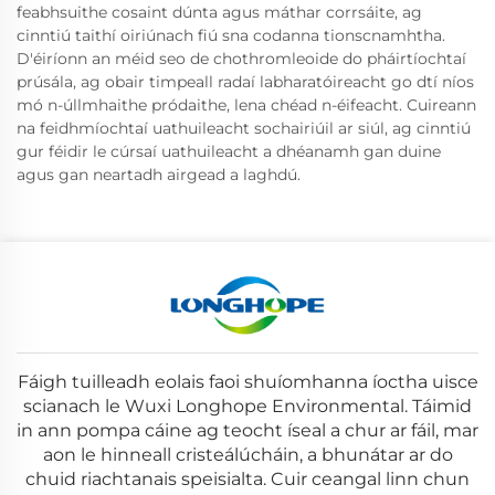
feabhsuithe cosaint dúnta agus máthar corrsáite, ag
cinntiú taithí oiriúnach fiú sna codanna tionscnamhtha.
D'éiríonn an méid seo de chothromleoide do pháirtíochtaí
prúsála, ag obair timpeall radaí labharatóireacht go dtí níos
mó n-úllmhaithe pródaithe, lena chéad n-éifeacht. Cuireann
na feidhmíochtaí uathuileacht sochairiúil ar siúl, ag cinntiú
gur féidir le cúrsaí uathuileacht a dhéanamh gan duine
agus gan neartadh airgead a laghdú.
Fáigh tuilleadh eolais faoi shuíomhanna íoctha uisce
scianach le Wuxi Longhope Environmental. Táimid
in ann pompa cáine ag teocht íseal a chur ar fáil, mar
aon le hinneall cristeálúcháin, a bhunátar ar do
chuid riachtanais speisialta. Cuir ceangal linn chun