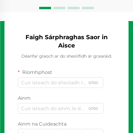
Faigh Sárphraghas Saor in
Aisce
Déanfar glaoch ar do sheoilfidh ár gcearáid.
Ríomhphost
0/100
Ainm
0/100
Ainm na Cuideachta