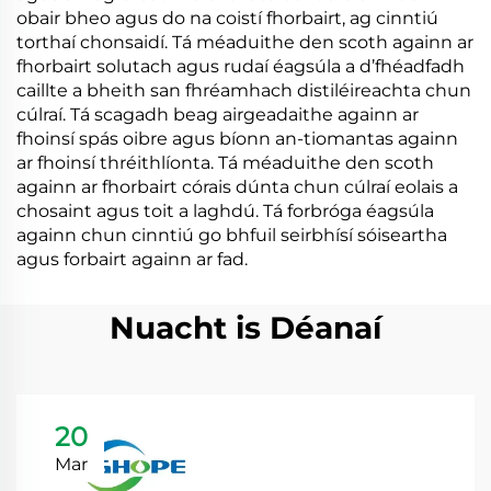
obair bheo agus do na coistí fhorbairt, ag cinntiú
torthaí chonsaidí. Tá méaduithe den scoth againn ar
fhorbairt solutach agus rudaí éagsúla a d’fhéadfadh
caillte a bheith san fhréamhach distiléireachta chun
cúlraí. Tá scagadh beag airgeadaithe againn ar
fhoinsí spás oibre agus bíonn an-tiomantas againn
ar fhoinsí thréithlíonta. Tá méaduithe den scoth
againn ar fhorbairt córais dúnta chun cúlraí eolais a
chosaint agus toit a laghdú. Tá forbróga éagsúla
againn chun cinntiú go bhfuil seirbhísí sóiseartha
agus forbairt againn ar fad.
Nuacht is Déanaí
20
Mar