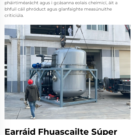
pháirtiméarácht agus i gcásanna eolais cheimicí, áit a
bhfuil cáil phróduct agus glanfaighte measúnuithe
críticiúla.
Earráid Fhuascailte Súper