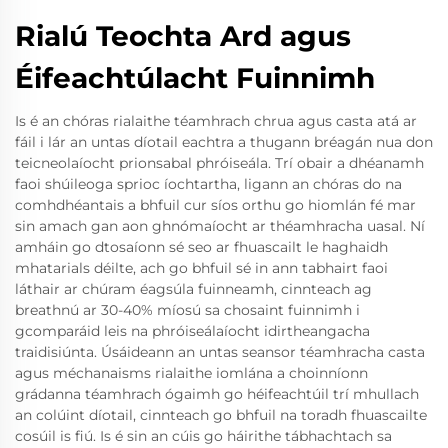
Rialú Teochta Ard agus
Éifeachtúlacht Fuinnimh
Is é an chóras rialaithe téamhrach chrua agus casta atá ar
fáil i lár an untas díotail eachtra a thugann bréagán nua don
teicneolaíocht prionsabal phróiseála. Trí obair a dhéanamh
faoi shúileoga sprioc íochtartha, ligann an chóras do na
comhdhéantais a bhfuil cur síos orthu go hiomlán fé mar
sin amach gan aon ghnómaíocht ar théamhracha uasal. Ní
amháin go dtosaíonn sé seo ar fhuascailt le haghaidh
mhatarials déilte, ach go bhfuil sé in ann tabhairt faoi
láthair ar chúram éagsúla fuinneamh, cinnteach ag
breathnú ar 30-40% míosú sa chosaint fuinnimh i
gcomparáid leis na phróiseálaíocht idirtheangacha
traidisiúnta. Úsáideann an untas seansor téamhracha casta
agus méchanaisms rialaithe iomlána a choinníonn
grádanna téamhrach ógaimh go héifeachtúil trí mhullach
an colúint díotail, cinnteach go bhfuil na toradh fhuascailte
cosúil is fiú. Is é sin an cúis go háirithe tábhachtach sa