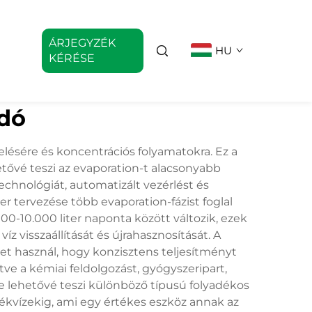
ÁRJEGYZÉK
HU
KÉRÉSE
adó
lésére és koncentrációs folyamatokra. Ez a
tővé teszi az evaporation-t alacsonyabb
chnológiát, automatizált vezérlést és
r tervezése több evaporation-fázist foglal
100-10.000 liter naponta között változik, ezek
 visszaállítását és újrahasznosítását. A
t használ, hogy konzisztens teljesítményt
tve a kémiai feldolgozást, gyógyszeripart,
se lehetővé teszi különböző típusú folyadékos
ékvízekig, ami egy értékes eszköz annak az