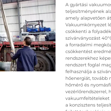
A gyártási vakuumos
teljesítményének al
amely alapvetően áta
Vakuumkörnyezet lét
csökkenti a folyadék
szivárványozást 40°
a forradalmi megköz
csökkentést eredm
rendszerekhez képest
rendszert foglal mag
felhasználja a sziv
hőenergiát, tovább 
hőmérő és nyomásfi
vezérlőrendszerrel, 
vakuumfeltételeket 
a konzisztens teljes