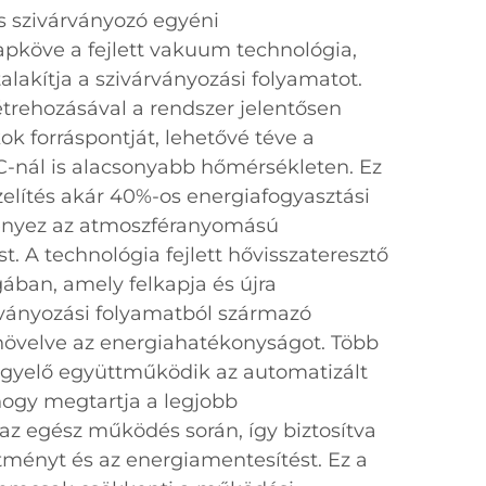
 szivárványozó egyéni
apköve a fejlett vakuum technológia,
lakítja a szivárványozási folyamatot.
rehozásával a rendszer jelentősen
ok forráspontját, lehetővé téve a
C-nál is alacsonyabb hőmérsékleten. Ez
elítés akár 40%-os energiafogyasztási
ényez az atmoszféranyomású
. A technológia fejlett hővisszateresztő
ában, amely felkapja és újra
árványozási folyamatból származó
növelve az energiahatékonyságot. Több
gyelő együttműködik az automatizált
hogy megtartja a legjobb
az egész működés során, így biztosítva
ítményt és az energiamentesítést. Ez a