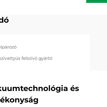
adó
elpározó
 szivattyús felszívó gyártó
kuumtechnológia és
tékonyság