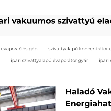
ari vakuumos szivattyú el
i evaporačiós gép
szivattyalapú koncentrátor 
ipari szivattyalapú évaporátor gyár
ipari
Haladó Va
Energiaha