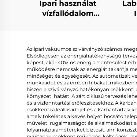
Ipari használat
Lab
vízfallódalom
kezelési vakuum
Szi
destilláló Evaporator
gép gyártó telep
Vis
Az ipari vakuumos szivárványzó számos meger
Elsődlegesen az energiahatékonyságú tervez
képest, akár 40%-os energiamentesülést érh
működésre nemcsak az energiát takarítja me
minőségét és egységesét. Az automatizált ve
munkaadót és az emberi hibákat, miközben op
hiszen a szivárványzó hatékonyan csökkenti a
környezeti hatást. A zárt ciklusú tervezés le
és a vízfenntartási erőfeszítésekhez. A karba
csökkenti a leállás idejét és a karbantartási
amely tökéletes a kevés helyet bocsátó tele
műveleti rugalmasságot és alkalmazkodást a v
folyamatparamétereket biztosít, ami konzisz
nyújtanak csökkent működési költségek, jav