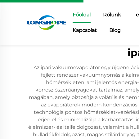
Főoldal
Rólunk
T
Kapcsolat
Blog
ip
Az ipari vakuumevaporátor egy újgeneráció
fejlett rendszer vakuumnyomás alkalmaz
hőmérsékleten, ami jelentős energia-
korrosziószerűanyagokat tartalmaz, amelye
magában, amely biztosítja a volátílis és nem 
az evaporátorok modern kondenzációs ren
technológia pontos hőmérséklet-vezérlési
érjen el és minimalizálja a karbantartási
élelmiszer- és italfeldolgozást, valamint a 
hulladékfeldolgozást, magas szilárdanyag-