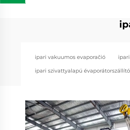
ip
ipari vakuumos evaporačió
ipar
ipari szivattyalapú évaporátorszállító