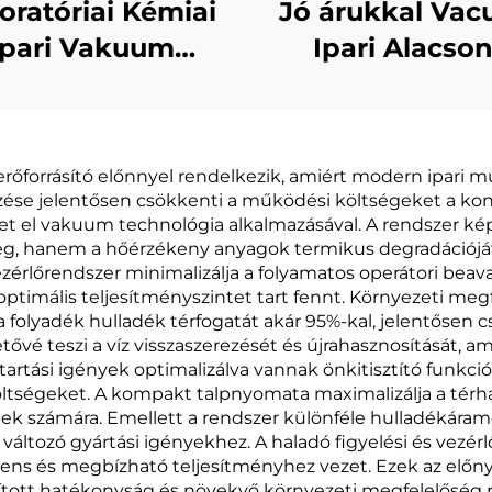
oratóriai Kémiai
Jó árukkal Va
Ipari Vakuum
Ipari Alacso
várgtatási Üzem
Fogyasztás
Eldestesítő
Szilárdító é
szaszerzési Gép
Krystallizáló 
őforrásító előnnyel rendelkezik, amiért modern ipari m
Kenszertkezelé
ése jelentősen csökkenti a működési költségeket a kon
et el vakuum technológia alkalmazásával. A rendszer k
g, hanem a hőérzékeny anyagok termikus degradációját i
zérlőrendszer minimalizálja a folyamatos operátori beav
timális teljesítményszintet tart fennt. Környezeti meg
 folyadék hulladék térfogatát akár 95%-kal, jelentősen c
hetővé teszi a víz visszaszerezését és újrahasznosítását,
ntartási igények optimalizálva vannak önkitisztító funkc
 költségeket. A kompakt talpnyomata maximalizálja a térh
pek számára. Emellett a rendszer különféle hulladékáram
áltozó gyártási igényekhez. A haladó figyelési és vezér
tens és megbízható teljesítményhez vezet. Ezek az előny
ított hatékonyság és növekvő környezeti megfelelőség 