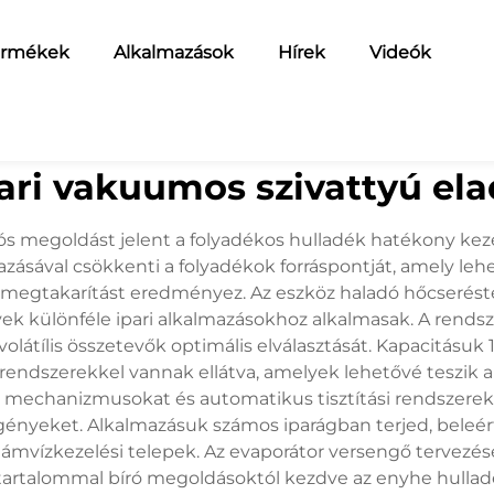
ermékek
Alkalmazások
Hírek
Videók
ari vakuumos szivattyú el
s megoldást jelent a folyadékos hulladék hatékony keze
ásával csökkenti a folyadékok forráspontját, amely lehe
megtakarítást eredményez. Az eszköz haladó hőcseréste
k különféle ipari alkalmazásokhoz alkalmasak. A rendsze
volátílis összetevők optimális elválasztását. Kapacitásuk 
dszerekkel vannak ellátva, amelyek lehetővé teszik a víz
 mechanizmusokat és automatikus tisztítási rendszereke
 igényeket. Alkalmazásuk számos iparágban terjed, beleér
hullámvízkezelési telepek. Az evaporátor versengő tervezé
tartalommal bíró megoldásoktól kezdve az enyhe hullad