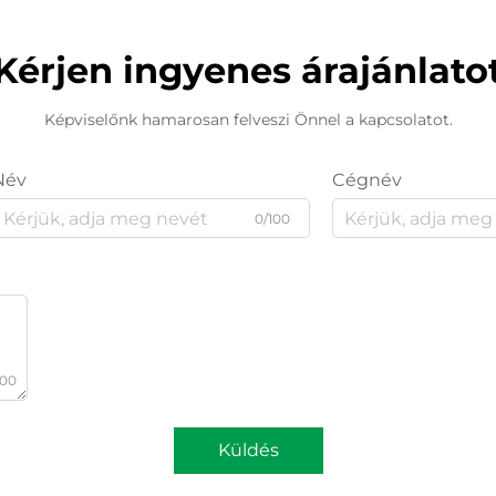
Kérjen ingyenes árajánlato
Képviselőnk hamarosan felveszi Önnel a kapcsolatot.
Név
Cégnév
0/100
000
Küldés