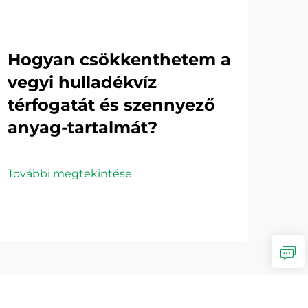
Hogyan csökkenthetem a
Mi
vegyi hulladékvíz
ala
térfogatát és szennyező
hu
anyag-tartalmát?
Tová
További megtekintése