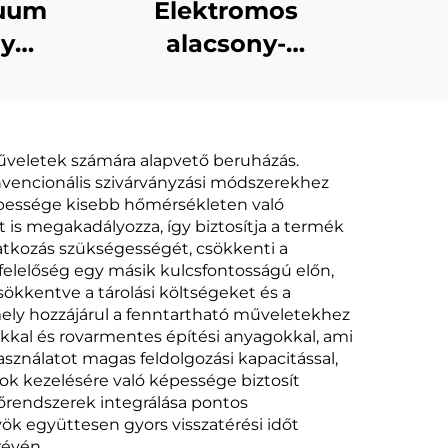
cuum
Elektromos
ny
alacsony-
ú
hőmérsékletű
s
hőpumpás vakuum
Gép
szivárványvízfeldolgozásra
űveletek számára alapvető beruházás.
shez
és koncentráció-ra
vencionális szivárványzási módszerekhez
tisztításra
épessége kisebb hőmérsékleten való
s megakadályozza, így biztosítja a termék
atkozás szükségességét, csökkenti a
felelőség egy másik kulcsfontosságú előn,
sökkentve a tárolási költségeket és a
 amely hozzájárul a fenntartható műveletekhez
iókkal és rovarmentes építési anyagokkal, ami
asználatot magas feldolgozási kapacitással,
ok kezelésére való képessége biztosít
lőrendszerek integrálása pontos
ök együttesen gyors visszatérési időt
révén.