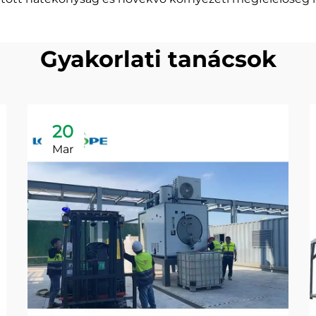
Gyakorlati tanácsok
20
Mar