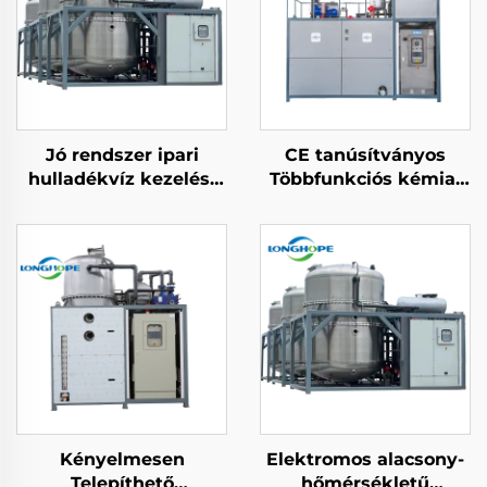
Jó rendszer ipari
CE tanúsítványos
hulladékvíz kezelési
Többfunkciós kémiai
gép vakuum ZLD
hőpumpás vakuumos
koncentráció effluent
kivonó koncentrált
víz újrahasznosítási
kristallizáló gép
gép
Kényelmesen
Elektromos alacsony-
Telepíthető
hőmérsékletű