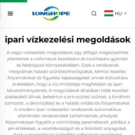
HU
ipari vízkezelési megoldások
A vegyi vízkezelési megoldások egy átfogó megközelítést
jelentenek a vízforrások kezelésére és tisztítására gyártási
és feldolgozó környezetekben. Ezek a rendszerek
integrálnak haladó szűrőtechnológiákat, kémiai kezelési
folyamatokat és figyelési képességeket annak biztosítása
érdekében, hogy a víz minősége megfeleljen az ipari
követelményeknek. A megoldások általában több kezelési
szakaszból állnak, beleértve a pré-szűrési szűrést, a fordított
ózmozist, a deionizálást és a haladó oxidációs folyamatokat.
A modern ipari vízkezelési rendszerek automatikus
ellenőrzési rendszereket tartalmaznak, amelyek
folyamatosan figyelik a vízminőség paramétereit, például a
pH-értékeket, a vezetékosságot és a feloldott anyagokat.
Ezek a megoldások különféle vízforrások kezelésére