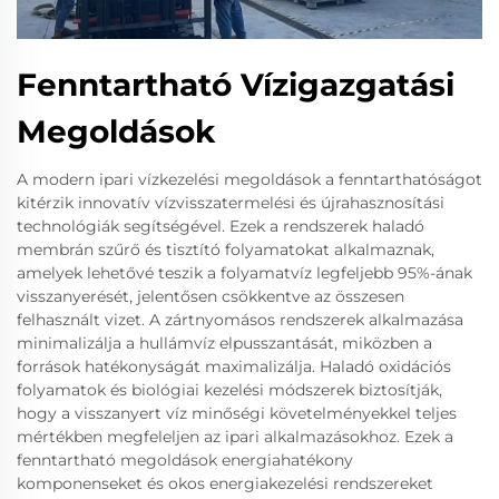
Fenntartható Vízigazgatási
Megoldások
A modern ipari vízkezelési megoldások a fenntarthatóságot
kitérzik innovatív vízvisszatermelési és újrahasznosítási
technológiák segítségével. Ezek a rendszerek haladó
membrán szűrő és tisztító folyamatokat alkalmaznak,
amelyek lehetővé teszik a folyamatvíz legfeljebb 95%-ának
visszanyerését, jelentősen csökkentve az összesen
felhasznált vizet. A zártnyomásos rendszerek alkalmazása
minimalizálja a hullámvíz elpusszantását, miközben a
források hatékonyságát maximalizálja. Haladó oxidációs
folyamatok és biológiai kezelési módszerek biztosítják,
hogy a visszanyert víz minőségi követelményekkel teljes
mértékben megfeleljen az ipari alkalmazásokhoz. Ezek a
fenntartható megoldások energiahatékony
komponenseket és okos energiakezelési rendszereket