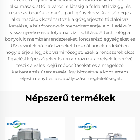
alkalmasak, attól a városi ellátásig a földalatti vízigg, és
testreszabhatók konkrét ipari igényekhez. Az elsődleges
alkalmazások közé tartozik a gőzgerjesztő táplálói víz
kezelése, a hűtőtoronyvíz menedzsmentje, a hulladékvíz
visszanyerése és a folyamatvíz tisztítása. A technológia
bonyolult membránrendszereket, ioncseréző egységeket és
UV dezinfekció módszereket használ annak érdekében,
hogy elérje a legjobb vízminőséget. Ezek a rendszerek okos
figyelési képességeket is tartalmaznak, amelyek lehetővé
teszik a valós idejű módosításokat és a megelőző
karbantartás ütemezését, így biztosítva a konzisztens
teljesítményt és a szabályozási megfelelőséget.
Népszerű termékek