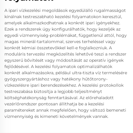
A ipari vízkezelési megoldások egyedülálló rugalmasságot
kínálnak testreszabható kezelési folyamatokon keresztül,
amelyek alkalmazkodhatnak a konkrét ipari igényekhez.
Ezek a rendszerek úgy konfigurálhatók, hogy kezeljék az
egyedi vízmennyiség-problémákat, függetlenül attól, hogy
magas minerál-tartalommal, szerves terheléssel vagy
konkrét kémiai összetevőkkel kell-e foglalkozniuk. A
moduláris tervezési megközelítés lehetővé teszi a rendszer
egyszerű bővítését vagy módosítását az operatív igények
fejlődésével. A kezelési folyamatok optimalizálhatók
konkrét alkalmazásokra, például ultra-tiszta víz termelésére
gyógyszergyártáshoz vagy hatékony hűtőtorony-
vízkezelésre ipari berendezésekhez. A kezelési protokollok
testreszabása biztosítja a legjobb teljesítményt
költséghatékonyság fenntartásával. Az előrehaladott
vezérlőrendszer pontosan állíthatja be a kezelési
paramétereket annak megfelelően, hogy változó bemeneti
vízmennyiség és kimeneti követelmények vannak.