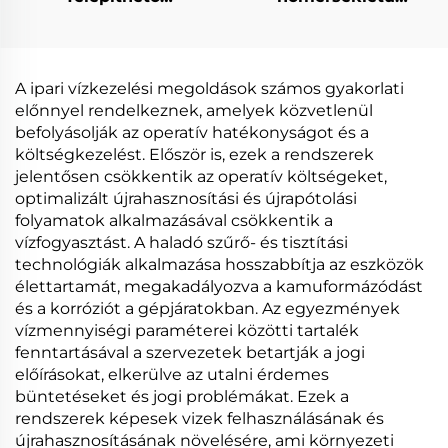
Alhőmérsékletű
hőpumpás vakuum
Elektromos
szivárványvízfeldolgozá
Fűtőpumpás Vakuum
és koncentráció-ra
Evaporátor
tisztításra
A ipari vízkezelési megoldások számos gyakorlati
Gépgyártóiparhoz
előnnyel rendelkeznek, amelyek közvetlenül
befolyásolják az operatív hatékonyságot és a
költségkezelést. Először is, ezek a rendszerek
jelentősen csökkentik az operatív költségeket,
optimalizált újrahasznosítási és újrapótolási
folyamatok alkalmazásával csökkentik a
vízfogyasztást. A haladó szűrő- és tisztítási
technológiák alkalmazása hosszabbítja az eszközök
élettartamát, megakadályozva a kamuformázódást
és a korróziót a gépjáratokban. Az egyezmények
vízmennyiségi paraméterei közötti tartalék
fenntartásával a szervezetek betartják a jogi
előírásokat, elkerülve az utalni érdemes
büntetéseket és jogi problémákat. Ezek a
rendszerek képesek vizek felhasználásának és
újrahasznosításának növelésére, ami környezeti