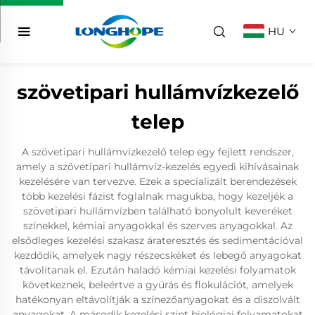
HU
szövetipari hullámvízkezelő
telep
A szövetipari hullámvízkezelő telep egy fejlett rendszer,
amely a szövetipari hullámvíz-kezelés egyedi kihívásainak
kezelésére van tervezve. Ezek a specializált berendezések
több kezelési fázist foglalnak magukba, hogy kezeljék a
szövetipari hullámvízben található bonyolult keveréket
színekkel, kémiai anyagokkal és szerves anyagokkal. Az
elsődleges kezelési szakasz árateresztés és sedimentációval
kezdődik, amelyek nagy részecskéket és lebegő anyagokat
távolítanak el. Ezután haladó kémiai kezelési folyamatok
következnek, beleértve a gyúrás és flokulációt, amelyek
hatékonyan eltávolítják a színezőanyagokat és a diszolvált
anyagokat. A második kezelési szint biológiai folyamatokat