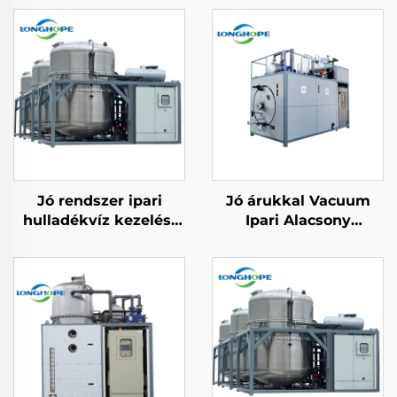
Jó rendszer ipari
Jó árukkal Vacuum
hulladékvíz kezelési
Ipari Alacsony
gép vakuum ZLD
Fogyasztású Szilárdító
koncentráció effluent
és Krystallizáló Gép
víz újrahasznosítási
Kenszertkezeléshez
gép