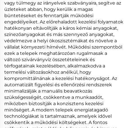
vagy túlmegy az irányelvek szabványaira, segítve az
üzleteket abban, hogy kerülik a magas
büntetéseket és fenntartják működési
engedélyeiket. Az előrehaladott kezelési folyamatok
hatékonyan eltávolítják a káros kémiai anyagokat,
színezőanyagokat és más szennyező anyagokat,
védelmezve a helyi ökoszisztémákat és növelve a
vállalat környezeti hírnévét. Működési szempontból
ezek a telepek meghatározóan rugalmasak a
változó szivárványvíz összetételeinek és
térfogatainak kezelésében, alkalmazkodva a
termelési változásokhoz anélkül, hogy
kompromittálnának a kezelési hatékonyságot. Az
automatizált figyelési és ellenőrzési rendszerek
minimalizálják a manuális beavatkozás
szükségességét, csökkentve a munkaadót,
miközben biztosítják a konzisztens kezelési
minőséget. A modern telepek energiatagadó
technológiákat is tartalmaznak, amelyek idővel
csökkentik a működési költségeket. A fontos