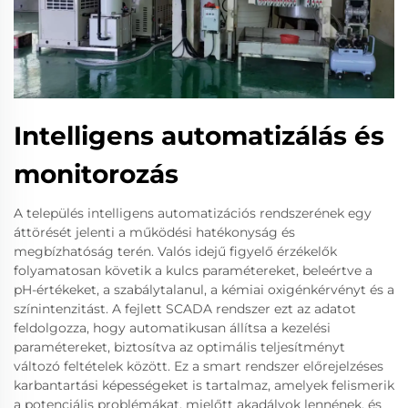
Intelligens automatizálás és
monitorozás
A település intelligens automatizációs rendszerének egy
áttörését jelenti a működési hatékonyság és
megbízhatóság terén. Valós idejű figyelő érzékelők
folyamatosan követik a kulcs paramétereket, beleértve a
pH-értékeket, a szabálytalanul, a kémiai oxigénkérvényt és a
színintenzitást. A fejlett SCADA rendszer ezt az adatot
feldolgozza, hogy automatikusan állítsa a kezelési
paramétereket, biztosítva az optimális teljesítményt
változó feltételek között. Ez a smart rendszer előrejelzéses
karbantartási képességeket is tartalmaz, amelyek felismerik
a potenciális problémákat, mielőtt akadályok lennének, és