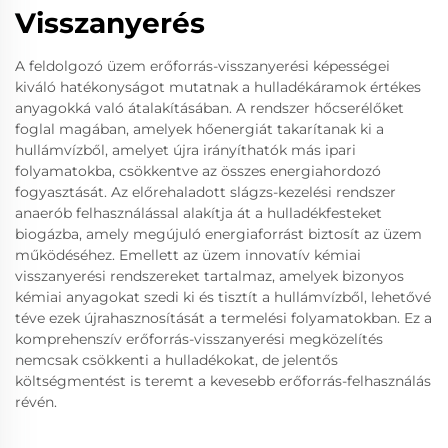
Visszanyerés
A feldolgozó üzem erőforrás-visszanyerési képességei
kiváló hatékonyságot mutatnak a hulladékáramok értékes
anyagokká való átalakításában. A rendszer hőcserélőket
foglal magában, amelyek hőenergiát takarítanak ki a
hullámvízből, amelyet újra irányíthatók más ipari
folyamatokba, csökkentve az összes energiahordozó
fogyasztását. Az előrehaladott slágzs-kezelési rendszer
anaerób felhasználással alakítja át a hulladékfesteket
biogázba, amely megújuló energiaforrást biztosít az üzem
működéséhez. Emellett az üzem innovatív kémiai
visszanyerési rendszereket tartalmaz, amelyek bizonyos
kémiai anyagokat szedi ki és tisztít a hullámvízből, lehetővé
téve ezek újrahasznosítását a termelési folyamatokban. Ez a
komprehenszív erőforrás-visszanyerési megközelítés
nemcsak csökkenti a hulladékokat, de jelentős
költségmentést is teremt a kevesebb erőforrás-felhasználás
révén.