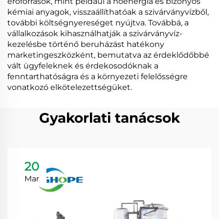
erőforrások, mint például a hőenergia és bizonyos
kémiai anyagok, visszaállíthatóak a szivárványvízből,
további költségnyereséget nyújtva. Továbbá, a
vállalkozások kihasználhatják a szivárványvíz-
kezelésbe történő beruházást hatékony
marketingeszközként, bemutatva az érdeklődőbbé
vált ügyfeleknek és érdekosodóknak a
fenntarthatóságra és a környezeti felelősségre
vonatkozó elkötelezettségüket.
Gyakorlati tanácsok
20
Mar