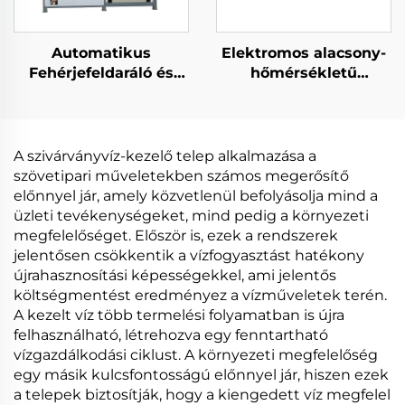
Automatikus
Elektromos alacsony-
Fehérjefeldaráló és
hőmérsékletű
Kristalizáló Gép RO
hőpumpás vakuum
Hulladékvíz
szivárványvízfeldolgozá
Koncentrációhoz és
és koncentráció-ra
Tömbhely Levegéshez
tisztításra
A szivárványvíz-kezelő telep alkalmazása a
szövetipari műveletekben számos megerősítő
előnnyel jár, amely közvetlenül befolyásolja mind a
üzleti tevékenységeket, mind pedig a környezeti
megfelelőséget. Először is, ezek a rendszerek
jelentősen csökkentik a vízfogyasztást hatékony
újrahasznosítási képességekkel, ami jelentős
költségmentést eredményez a vízműveletek terén.
A kezelt víz több termelési folyamatban is újra
felhasználható, létrehozva egy fenntartható
vízgazdálkodási ciklust. A környezeti megfelelőség
egy másik kulcsfontosságú előnnyel jár, hiszen ezek
a telepek biztosítják, hogy a kiengedett víz megfelel