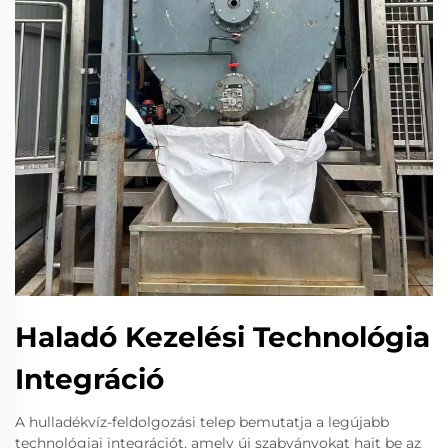
Haladó Kezelési Technológia
Integráció
A hulladékvíz-feldolgozási telep bemutatja a legújabb
technológiai integrációt, amely új szabványokat hajt be az