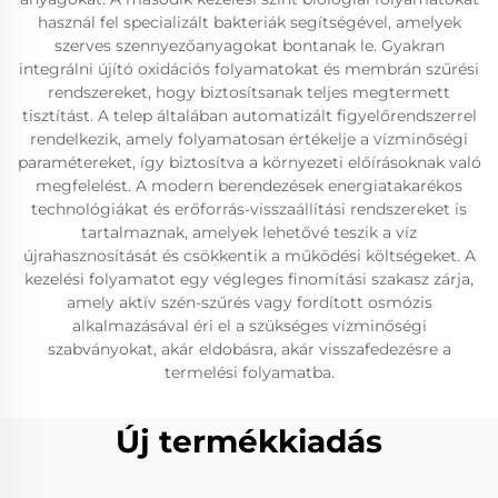
használ fel specializált bakteriák segítségével, amelyek
szerves szennyezőanyagokat bontanak le. Gyakran
integrálni újító oxidációs folyamatokat és membrán szűrési
rendszereket, hogy biztosítsanak teljes megtermett
tisztítást. A telep általában automatizált figyelőrendszerrel
rendelkezik, amely folyamatosan értékelje a vízminőségi
paramétereket, így biztosítva a környezeti előírásoknak való
megfelelést. A modern berendezések energiatakarékos
technológiákat és erőforrás-visszaállítási rendszereket is
tartalmaznak, amelyek lehetővé teszik a víz
újrahasznosítását és csökkentik a működési költségeket. A
kezelési folyamatot egy végleges finomítási szakasz zárja,
amely aktív szén-szűrés vagy fordított osmózis
alkalmazásával éri el a szükséges vízminőségi
szabványokat, akár eldobásra, akár visszafedezésre a
termelési folyamatba.
Új termékkiadás