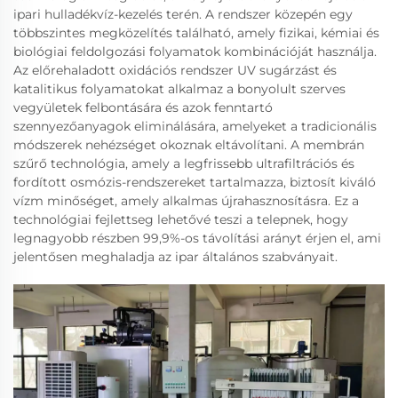
ipari hulladékvíz-kezelés terén. A rendszer közepén egy
többszintes megközelítés található, amely fizikai, kémiai és
biológiai feldolgozási folyamatok kombinációját használja.
Az előrehaladott oxidációs rendszer UV sugárzást és
katalitikus folyamatokat alkalmaz a bonyolult szerves
vegyületek felbontására és azok fenntartó
szennyezőanyagok eliminálására, amelyeket a tradicionális
módszerek nehézséget okoznak eltávolítani. A membrán
szűrő technológia, amely a legfrissebb ultrafiltrációs és
fordított osmózis-rendszereket tartalmazza, biztosít kiváló
vízm minőséget, amely alkalmas újrahasznosításra. Ez a
technológiai fejlettseg lehetővé teszi a telepnek, hogy
legnagyobb részben 99,9%-os távolítási arányt érjen el, ami
jelentősen meghaladja az ipar általános szabványait.