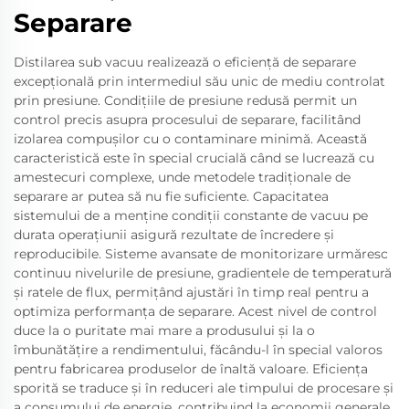
Separare
Distilarea sub vacuu realizează o eficiență de separare
excepțională prin intermediul său unic de mediu controlat
prin presiune. Condițiile de presiune redusă permit un
control precis asupra procesului de separare, facilitând
izolarea compușilor cu o contaminare minimă. Această
caracteristică este în special crucială când se lucrează cu
amestecuri complexe, unde metodele tradiționale de
separare ar putea să nu fie suficiente. Capacitatea
sistemului de a menține condiții constante de vacuu pe
durata operațiunii asigură rezultate de încredere și
reproducibile. Sisteme avansate de monitorizare urmăresc
continuu nivelurile de presiune, gradientele de temperatură
și ratele de flux, permițând ajustări în timp real pentru a
optimiza performanța de separare. Acest nivel de control
duce la o puritate mai mare a produsului și la o
îmbunătățire a rendimentului, făcându-l în special valoros
pentru fabricarea produselor de înaltă valoare. Eficiența
sporită se traduce și în reduceri ale timpului de procesare și
a consumului de energie, contribuind la economii generale