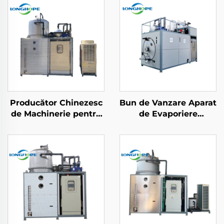
Producător Chinezesc
Bun de Vanzare Aparat
de Machinerie pentru
de Evaporiere
Tratarea Apei din
Industrial cu Consum
Instalații Industriale
Redus și Crystallizator
Evaporator cu Vacuv la
pentru Tratatamentul
Temperaturi Joase
Apelor Residuale