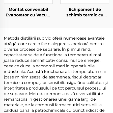
Montat convenabil
Echipament de
Evaporator cu Vacum
schimb termic cu
cu Pompe de Calorii
compresor de
Electrice la
refrigerare sub vid la
Temperaturi Joase
temperaturi joase
pentru Industria de
pentru tratamentul
Metoda distilării sub vid oferă numeroase avantaje
Machetare
apei reziduale
atrăgătoare care o fac o alegere superioară pentru
diverse procese de separare. În primul rând,
capacitatea sa de a funcționa la temperaturi mai
joase reduce semnificativ consumul de energie,
ceea ce duce la economii mari în operațiunile
industriale. Această funcționare la temperaturi mai
joase minimizează, de asemenea, riscul degradării
termice a compușilor sensibili, asigurând calitatea și
integritatea produsului pe tot parcursul procesului
de separare. Metoda demonstrează o versatilitate
remarcabilă în gestionarea unei gamă largi de
materiale, de la compușii farmaceutici sensibili la
căldură până la petrochimicale cu punct ridicat de