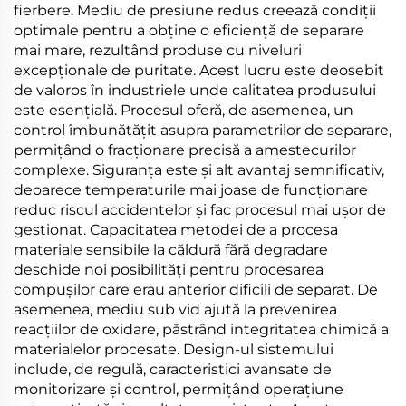
fierbere. Mediu de presiune redus creează condiții
optimale pentru a obține o eficiență de separare
mai mare, rezultând produse cu niveluri
excepționale de puritate. Acest lucru este deosebit
de valoros în industriele unde calitatea produsului
este esențială. Procesul oferă, de asemenea, un
control îmbunătățit asupra parametrilor de separare,
permițând o fracționare precisă a amestecurilor
complexe. Siguranța este și alt avantaj semnificativ,
deoarece temperaturile mai joase de funcționare
reduc riscul accidentelor și fac procesul mai ușor de
gestionat. Capacitatea metodei de a procesa
materiale sensibile la căldură fără degradare
deschide noi posibilități pentru procesarea
compușilor care erau anterior dificili de separat. De
asemenea, mediu sub vid ajută la prevenirea
reacțiilor de oxidare, păstrând integritatea chimică a
materialelor procesate. Design-ul sistemului
include, de regulă, caracteristici avansate de
monitorizare și control, permițând operațiune