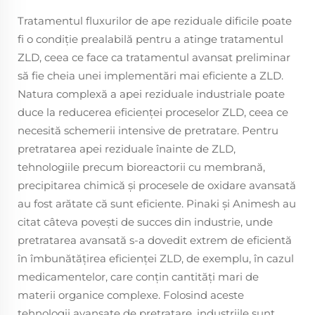
Tratamentul fluxurilor de ape reziduale dificile poate
fi o condiție prealabilă pentru a atinge tratamentul
ZLD, ceea ce face ca tratamentul avansat preliminar
să fie cheia unei implementări mai eficiente a ZLD.
Natura complexă a apei reziduale industriale poate
duce la reducerea eficienței proceselor ZLD, ceea ce
necesită schemerii intensive de pretratare. Pentru
pretratarea apei reziduale înainte de ZLD,
tehnologiile precum bioreactorii cu membrană,
precipitarea chimică și procesele de oxidare avansată
au fost arătate că sunt eficiente. Pinaki și Animesh au
citat câteva povești de succes din industrie, unde
pretratarea avansată s-a dovedit extrem de eficientă
în îmbunătățirea eficienței ZLD, de exemplu, în cazul
medicamentelor, care conțin cantități mari de
materii organice complexe. Folosind aceste
tehnologii avansate de pretratare, industriile sunt