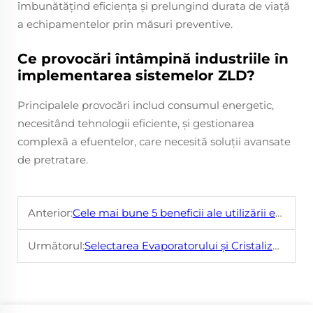
îmbunătățind eficiența și prelungind durata de viață
a echipamentelor prin măsuri preventive.
Ce provocări întâmpină industriile în
implementarea sistemelor ZLD?
Principalele provocări includ consumul energetic,
necesitând tehnologii eficiente, și gestionarea
complexă a efuentelor, care necesită soluții avansate
de pretratare.
Anterior:
Cele mai bune 5 beneficii ale utilizării evaporatoarelor sub vacuu industriale în instalația dvs.
Următorul:
Selectarea Evaporatorului și Cristalizatorului Potrivit pentru Nevoile de Apă Reziduală Industrială