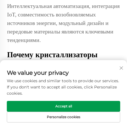
Интеллектуальная автоматизация, интеграция
IoT, совместимость возобновляемых
источников энергии, модульный дизайн и
передовые материалы являются ключевыми
тенденциями.
Почему кристаллизаторы
важны для будущего
We value your privacy
промышленности?
We use cookies and similar tools to provide our services.
If you don't want to accept all cookies, click Personalize
Они обеспечивают эффективность,
cookies.
устойчивость и точность, что делает их
необходимыми для отраслей
Accept all
промышленности, стремящихся к более
Personalize cookies
высокой производительности и экологической
ГЛАВНАЯ
ПРОДУКТЫ
ЭЛЕКТРОННАЯ
ТЕЛЕФОН