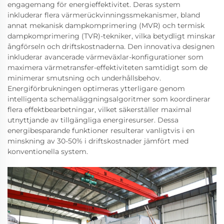
engagemang för energieffektivitet. Deras system
inkluderar flera värmerückvinningssmekanismer, bland
annat mekanisk dampkomprimering (MVR) och termisk
dampkomprimering (TVR)-tekniker, vilka betydligt minskar
ångförseln och driftskostnaderna. Den innovativa designen
inkluderar avancerade värmeväxlar-konfigurationer som
maximera värmetransfer-effektiviteten samtidigt som de
minimerar smutsning och underhållsbehov.
Energiförbrukningen optimeras ytterligare genom
intelligenta schemaläggningsalgoritmer som koordinerar
flera effektbearbetningar, vilket säkerställer maximal
utnyttjande av tillgängliga energiresurser. Dessa
energibesparande funktioner resulterar vanligtvis i en
minskning av 30-50% i driftskostnader jämfört med
konventionella system.