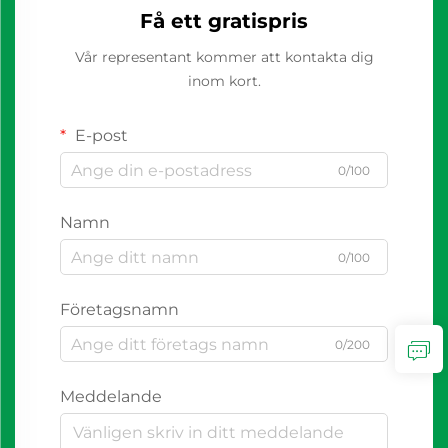
Få ett gratispris
Vår representant kommer att kontakta dig
inom kort.
E-post
0/100
Namn
0/100
Företagsnamn
0/200
Meddelande