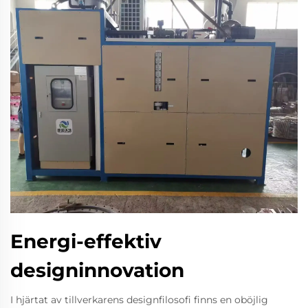
Energi-effektiv
designinnovation
I hjärtat av tillverkarens designfilosofi finns en oböjlig