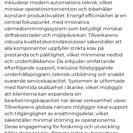
inkluderar modern automations teknik, vilket
minskar operatörsintervention och bibehåller
konstant produktkvalitet. Energif efficinskhet är en
central fokuspunkt, med innovativa
värmeåtervinningssystem som betydligt minskar
driftskostnader och miljöpåverkan. Tillverkarens
robusta kvalitetskontrollprocesser säkerställer att
alla komponenter uppfyller strikta krav på
prestanda och pålitlighet, vilket minimerar nedtid
och underhållsbehov. De erbjuder omfattande
efterföljande support, inklusive förebyggande
underhållsprogram, teknisk utbildning och snabbt
svarande servicekapacitet. Systemen är utformade
med framtida skalbarhet i åtanke, vilket möjliggör
att klienterna kan expandera sin
bearbetningskapacitet när deras verksamhet växer.
Tillverkarens globala närvaro möjliggör lokal support
och tillgänglighet av ersättningsdelar, vilket
säkerställer minimal störning av operationerna.
Deras engagemang för forskning och utveckling