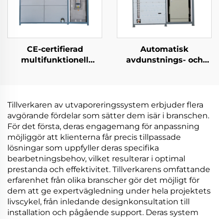
CE-certifierad
Automatisk
multifunktionell
avdunstnings- och
kemisk
kristallizeringsmaskin
värmeväxlingspump
för RO-avlopps
vakuumextraherande
koncentration och
koncentrering
deponifukt
Tillverkaren av utvaporeringssystem erbjuder flera
kristalliseringsmaskin
avgörande fördelar som sätter dem isär i branschen.
För det första, deras engagemang för anpassning
möjliggör att klienterna får precis tillpassade
lösningar som uppfyller deras specifika
bearbetningsbehov, vilket resulterar i optimal
prestanda och effektivitet. Tillverkarens omfattande
erfarenhet från olika branscher gör det möjligt för
dem att ge expertvägledning under hela projektets
livscykel, från inledande designkonsultation till
installation och pågående support. Deras system