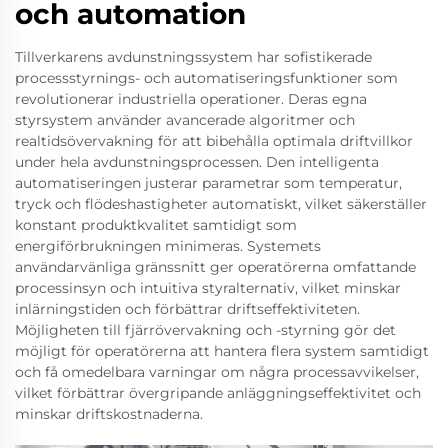
och automation
Tillverkarens avdunstningssystem har sofistikerade
processstyrnings- och automatiseringsfunktioner som
revolutionerar industriella operationer. Deras egna
styrsystem använder avancerade algoritmer och
realtidsövervakning för att bibehålla optimala driftvillkor
under hela avdunstningsprocessen. Den intelligenta
automatiseringen justerar parametrar som temperatur,
tryck och flödeshastigheter automatiskt, vilket säkerställer
konstant produktkvalitet samtidigt som
energiförbrukningen minimeras. Systemets
användarvänliga gränssnitt ger operatörerna omfattande
processinsyn och intuitiva styralternativ, vilket minskar
inlärningstiden och förbättrar driftseffektiviteten.
Möjligheten till fjärrövervakning och -styrning gör det
möjligt för operatörerna att hantera flera system samtidigt
och få omedelbara varningar om några processavvikelser,
vilket förbättrar övergripande anläggningseffektivitet och
minskar driftskostnaderna.