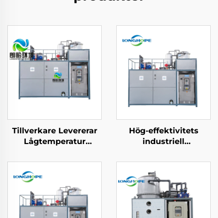
Tillverkare Levererar
Hög-effektivitets
Lågtemperatur
industriell
Industriell
avloppsreningsanläggni
Avfallsvattenkoncentration
för koncentration av
Kristalliseringselement
vätska vid låg
temperatur,
evaporerings- och
kristalliseringsutrustnin