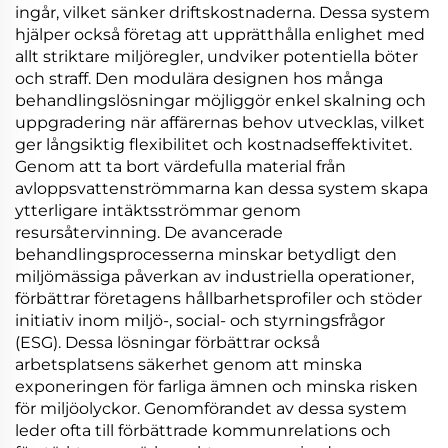
ingår, vilket sänker driftskostnaderna. Dessa system
hjälper också företag att upprätthålla enlighet med
allt striktare miljöregler, undviker potentiella böter
och straff. Den modulära designen hos många
behandlingslösningar möjliggör enkel skalning och
uppgradering när affärernas behov utvecklas, vilket
ger långsiktig flexibilitet och kostnadseffektivitet.
Genom att ta bort värdefulla material från
avloppsvattenströmmarna kan dessa system skapa
ytterligare intäktsströmmar genom
resursåtervinning. De avancerade
behandlingsprocesserna minskar betydligt den
miljömässiga påverkan av industriella operationer,
förbättrar företagens hållbarhetsprofiler och stöder
initiativ inom miljö-, social- och styrningsfrågor
(ESG). Dessa lösningar förbättrar också
arbetsplatsens säkerhet genom att minska
exponeringen för farliga ämnen och minska risken
för miljöolyckor. Genomförandet av dessa system
leder ofta till förbättrade kommunrelations och