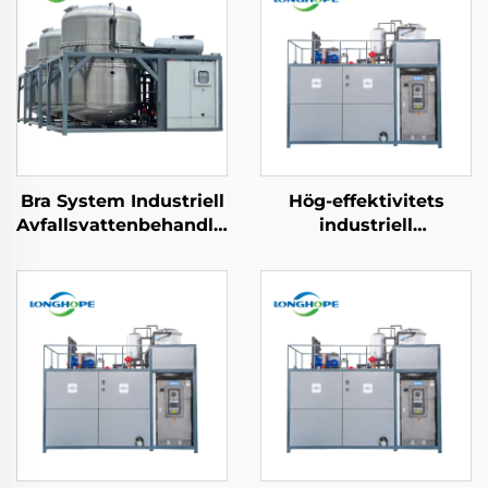
Bra System Industriell
Hög-effektivitets
Avfallsvattenbehandlingsmaskin
industriell
Vacuumbaserad ZLD
avloppsreningsanläggni
Koncentration Effluent
för koncentration av
avfallsvattenåtervinning
vätska vid låg
maskin
temperatur,
evaporerings- och
kristalliseringsutrustnin