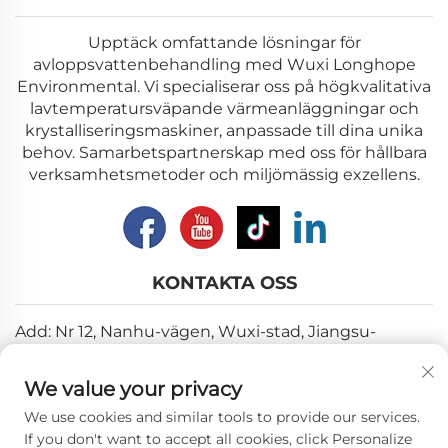
Upptäck omfattande lösningar för
avloppsvattenbehandling med Wuxi Longhope
Environmental. Vi specialiserar oss på högkvalitativa
lavtemperatursväpande värmeanläggningar och
krystalliseringsmaskiner, anpassade till dina unika
behov. Samarbetspartnerskap med oss för hållbara
verksamhetsmetoder och miljömässig exzellens.
KONTAKTA OSS
Add: Nr 12, Nanhu-vägen, Wuxi-stad, Jiangsu-
provinsen
We value your privacy
E-post:
[email protected]
We use cookies and similar tools to provide our services.
Tel:
+86-18018310578
If you don't want to accept all cookies, click Personalize