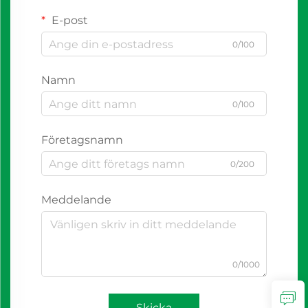
E-post
0/100
Namn
0/100
Företagsnamn
0/200
Meddelande
0/1000
Skicka