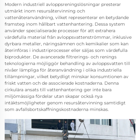
Modern industriell avloppsreningslösningar presterar
utmärkt inom resursåtervinning och
vattenåteranvändning, vilket representerar en betydande
framsteg inom hållbart vattenhantering. Dessa system
använder specialiserade processer för att extrahera
värdefulla material från avloppsvattenströmmar, inklusive
dyrbara metaller, näringsämnen och kemikalier som kan
återinföras i industriprocesser eller säljas som värdefulla
biprodukter. De avancerade filtrerings- och renings
teknologierna möjliggör behandling av avloppsvatten till
nivåer lämpliga för återanvändning i olika industriella
tillämpningar, vilket betydligt minskar konsumtionen av
friskt vatten och de associerade kostnaderna. Denna
cirkulära ansats till vattenhantering ger inte bara
miljömässiga fördelar utan skapar också nya
intäktsmöjligheter genom resursåtervinning samtidigt
som avfallsbortskaffningskostnaderna minskas.