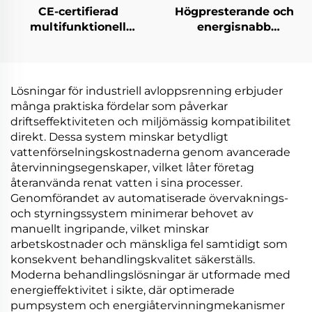
CE-certifierad
Högpresterande och
multifunktionell
energisnabb
kemisk
lavtemperaturig
värmeväxlingspump
värmepumpsvakuumkrist
vakuumextraherande
tillverkad i Kina
koncentrering
Lösningar för industriell avloppsrenning erbjuder
kristalliseringsmaskin
många praktiska fördelar som påverkar
driftseffektiviteten och miljömässig kompatibilitet
direkt. Dessa system minskar betydligt
vattenförselningskostnaderna genom avancerade
återvinningsegenskaper, vilket låter företag
återanvända renat vatten i sina processer.
Genomförandet av automatiserade övervaknings-
och styrningssystem minimerar behovet av
manuellt ingripande, vilket minskar
arbetskostnader och mänskliga fel samtidigt som
konsekvent behandlingskvalitet säkerställs.
Moderna behandlingslösningar är utformade med
energieffektivitet i sikte, där optimerade
pumpsystem och energiåtervinningmekanismer