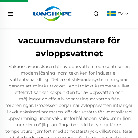
SV
vacuumavdunstare för
avloppsvattnet
Vakuumavdunskaren för avloppsvatten representerar en
modern lösning inom tekniken för industriell
vattenbehandling. Detta sofistikerade system fungerar
genom att minska trycket i en tätdäckt kammare, vilket
effektivt sänker kokpunkten för avloppsvatten och
möjliggör en effektiv separering av vatten från
föroreningar. Processen börjar när avloppsvatten intränger
i avdunskningskammaren, där det utsätts för kontrollerad
uppvärmning under vakuumförhållanden. Vakuummiljön
gör det möjligt att ånga bort vid betydligt lägre
temperaturer jämfört med atmosfärstryck, vilket resulterar
i betydande energibesparingar. Systemet koncentrerar