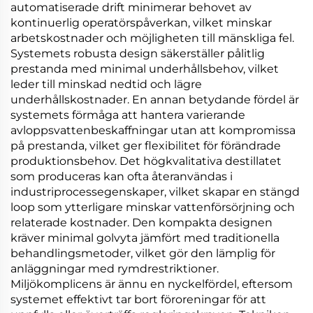
automatiserade drift minimerar behovet av
kontinuerlig operatörspåverkan, vilket minskar
arbetskostnader och möjligheten till mänskliga fel.
Systemets robusta design säkerställer pålitlig
prestanda med minimal underhållsbehov, vilket
leder till minskad nedtid och lägre
underhållskostnader. En annan betydande fördel är
systemets förmåga att hantera varierande
avloppsvattenbeskaffningar utan att kompromissa
på prestanda, vilket ger flexibilitet för förändrade
produktionsbehov. Det högkvalitativa destillatet
som produceras kan ofta återanvändas i
industriprocessegenskaper, vilket skapar en stängd
loop som ytterligare minskar vattenförsörjning och
relaterade kostnader. Den kompakta designen
kräver minimal golvyta jämfört med traditionella
behandlingsmetoder, vilket gör den lämplig för
anläggningar med rymdrestriktioner.
Miljökomplicens är ännu en nyckelfördel, eftersom
systemet effektivt tar bort föroreningar för att