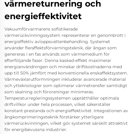
värmereturnering och
energieffektivitet
Vakuumförvarmarens sofistikerade
värmerückvinningssystem representerar en genombrott i
energieffektiv avloppsvattenbehandling. Systemet
använder fleraffektsförvarningsteknik, där ångan som
genereras i en fas används som värmemedium för
efterföljande faser. Denna kaskad-effekt maximerar
energianvändningen och minskar driftkostnaderna med
upp till 50% jämfört med konventionella enskaffektsystem.
Värmeväxlarutformningen inkluderar avancerade material
och ytteknologier som optimerar värmetransfer samtidigt
som skalning och föroreningar minimeras.
Temperaturregleringssystemen upprätthåller optimala
driftvillkor under hela processen, vilket säkerställer
konstant prestanda och energieffektivitet. Integrationen av
ångkomprimeringsteknik förstärker ytterligare
värmerückvinningen, vilket gör systemet särskilt attraktivt
för energibevussna industrier.