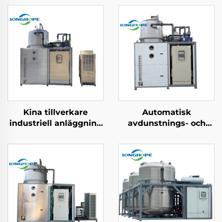
Kina tillverkare
Automatisk
industriell anläggning
avdunstnings- och
vattenbehandling
kristallizeringsmaskin
lågtemperatur
för RO-avlopps
vakuum evaporator
koncentration och
maskin
deponifukt