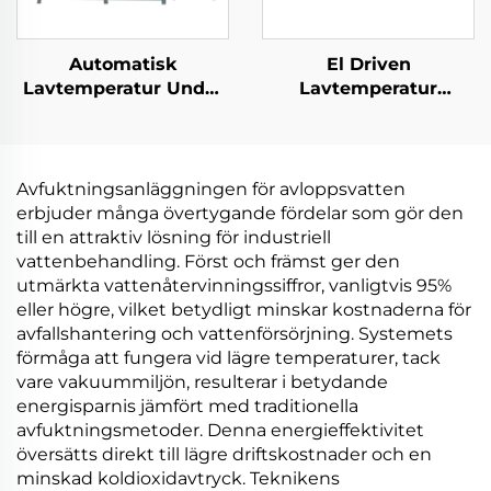
Automatisk
El Driven
Lavtemperatur Under
Lavtemperatur
Tryck Evaporator
Värmeväxlare Under
Kompressor Kylning
Tryck för
Värmeväxling
Avloppsvattenbehandli
Utrustning
och
Avfuktningsanläggningen för avloppsvatten
Avloppsvattenbehandlingsmaskiner
Koncentrationsrening
erbjuder många övertygande fördelar som gör den
till en attraktiv lösning för industriell
vattenbehandling. Först och främst ger den
utmärkta vattenåtervinningssiffror, vanligtvis 95%
eller högre, vilket betydligt minskar kostnaderna för
avfallshantering och vattenförsörjning. Systemets
förmåga att fungera vid lägre temperaturer, tack
vare vakuummiljön, resulterar i betydande
energisparnis jämfört med traditionella
avfuktningsmetoder. Denna energieffektivitet
översätts direkt till lägre driftskostnader och en
minskad koldioxidavtryck. Teknikens