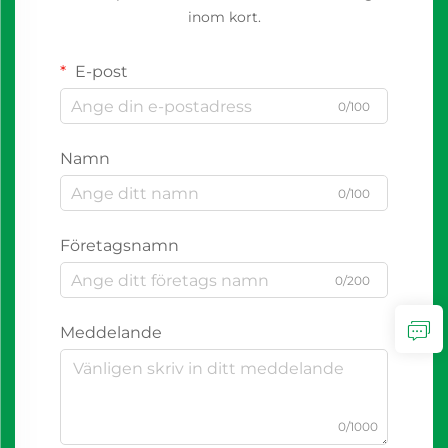
inom kort.
E-post
0/100
Namn
0/100
Företagsnamn
0/200
Meddelande
0/1000