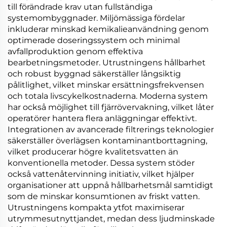
till förändrade krav utan fullständiga
systemombyggnader. Miljömässiga fördelar
inkluderar minskad kemikalieanvändning genom
optimerade doseringssystem och minimal
avfallproduktion genom effektiva
bearbetningsmetoder. Utrustningens hållbarhet
och robust byggnad säkerställer långsiktig
pålitlighet, vilket minskar ersättningsfrekvensen
och totala livscykelkostnaderna. Moderna system
har också möjlighet till fjärrövervakning, vilket låter
operatörer hantera flera anläggningar effektivt.
Integrationen av avancerade filtrerings teknologier
säkerställer överlägsen kontaminantborttagning,
vilket producerar högre kvalitetsvatten än
konventionella metoder. Dessa system stöder
också vattenåtervinning initiativ, vilket hjälper
organisationer att uppnå hållbarhetsmål samtidigt
som de minskar konsumtionen av friskt vatten.
Utrustningens kompakta ytfot maximiserar
utrymmesutnyttjandet, medan dess ljudminskade