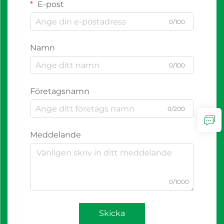
E-post
0/100
Namn
0/100
Företagsnamn
0/200
Meddelande
0/1000
Skicka