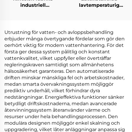
industriell
lavtemperaturig
kristalliseringslösning
elektrisk
lågtemperatur
värmepumps-
elektrisk värmepumps
vakuumavdunstare för
vakuumkristallizerare
bearbetningsindustrin
Utrustning för vatten- och avloppsbehandling
erbjuder många övertygande fördelar som gör den
oerhört viktig för modern vattenhantering. För det
första ger dessa system pålitlig och konstant
vattenkvalitet, vilket uppfyller eller överträffar
regleringskraven samtidigt som allmänhetens
hälsosäkerhet garanteras. Den automatiserade
driften minskar mänskliga fel och arbetskostnader,
medan smarta övervakningssystem möjliggör
prediktiv underhåll, vilket förhindrar dyra
nedstängningar. Energieffektiva funktioner sänker
betydligt driftskostnaderna, medan avancerade
återvinningssystem återanvänder värme och
resurser under hela behandlingsprocessen. Den
modulära designen möjliggör enkel skalning och
uppgradering, vilket låter anläggningar anpassa sig