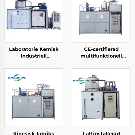
Laboratorie Kemisk
CE-certifierad
Industriell
multifunktionell
Vakuumförädlingssats
kemisk
Förädlingsanläggning
värmeväxlingspump
Lösmedelsåtervinningmaskin
vakuumextraherande
koncentrering
kristalliseringsmaskin
Kinesisk fabriks
Lättinstallerad