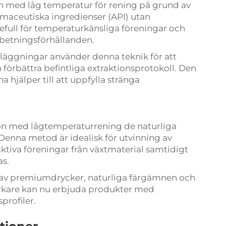
n med låg temperatur för rening på grund av
armaceutiska ingredienser (API) utan
efull för temperaturkänsliga föreningar och
rbetningsförhållanden.
nläggningar använder denna teknik för att
förbättra befintliga extraktionsprotokoll. Den
 hjälper till att uppfylla stränga
ion med lågtemperaturrening de naturliga
 Denna metod är idealisk för utvinning av
aktiva föreningar från växtmaterial samtidigt
s.
n av premiumdrycker, naturliga färgämnen och
verkare kan nu erbjuda produkter med
profiler.