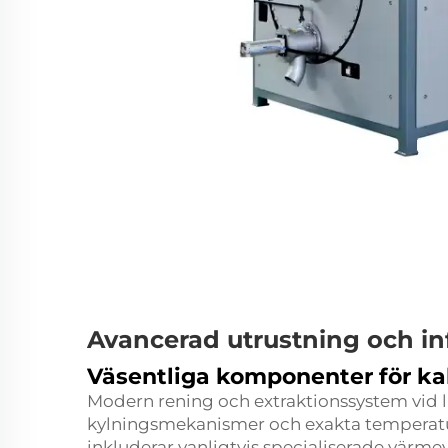
Avancerad utrustning och in
Väsentliga komponenter för ka
Modern rening och extraktionssystem vid l
kylningsmekanismer och exakta temperatu
inkluderar vanligtvis specialiserade vär