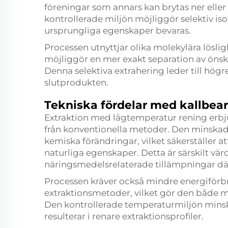
föreningar som annars kan brytas ner ell
kontrollerade miljön möjliggör selektiv i
ursprungliga egenskaper bevaras.
Processen utnyttjar olika molekylära lösli
möjliggör en mer exakt separation av önsk
Denna selektiva extrahering leder till högr
slutprodukten.
Tekniska fördelar med kallbea
Extraktion med lågtemperatur rening erbjud
från konventionella metoder. Den minskad
kemiska förändringar, vilket säkerställer a
naturliga egenskaper. Detta är särskilt vä
näringsmedelsrelaterade tillämpningar där
Processen kräver också mindre energiför
extraktionsmetoder, vilket gör den både mi
Den kontrollerade temperaturmiljön minska
resulterar i renare extraktionsprofiler.