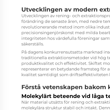
Utvecklingen av modern ext
Utvecklingen av rening- och extraktions
förändring de senaste åren, med
nedre te
revolutionerande metod inom olika indust
precisionsingenjörskonst med milda bearb
integriteten hos värdefulla föreningar sa
säkerställs.
På dagens konkurrensutsatta marknad inser 
traditionella extraktionsmetoder vid hö
produktkvalitet och effektivitet. Skiftet m
representerar en betydande framsteg för 
kvalitet samtidigt som driftseffektiviteten 
Förstå vetenskapen bakom ka
Molekylärt beteende vid låga 
När material utsätts för rening och extrakt
molekylära struktur stabil och intakt. Den