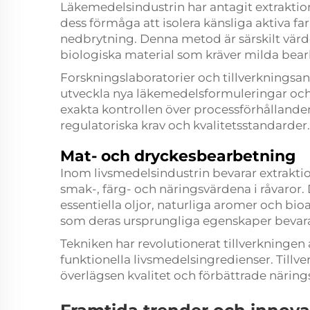
Läkemedelsindustrin har antagit extraktio
dess förmåga att isolera känsliga aktiva f
nedbrytning. Denna metod är särskilt värd
biologiska material som kräver milda bea
Forskningslaboratorier och tillverkningsa
utveckla nya läkemedelsformuleringar och 
exakta kontrollen över processförhållandena
regulatoriska krav och kvalitetsstandarder.
Mat- och dryckesbearbetning
Inom livsmedelsindustrin bevarar extrakt
smak-, färg- och näringsvärdena i råvaror.
essentiella oljor, naturliga aromer och bio
som deras ursprungliga egenskaper bevara
Tekniken har revolutionerat tillverkninge
funktionella livsmedelsingredienser. Till
överlägsen kvalitet och förbättrade närings