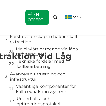
Innehållsförteckning
FÅ EN
SV
OFFERT
Utvecklingen av modern
extraktionsteknologi
Förstå vetenskapen bakom kall
extraction
Molekylärt beteende vid låga
traktion Vid Låg
temperaturer
Tekniska fördelar med
kallbearbetning
Avancerad utrustning och
infrastruktur
Väsentliga komponenter för
kalla extraktionssystem
Underhålls- och
optimeringsprotokoll