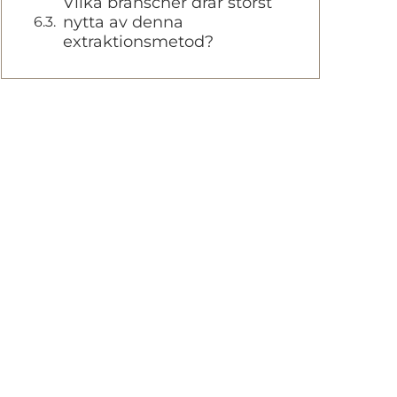
Vilka branscher drar störst
nytta av denna
extraktionsmetod?