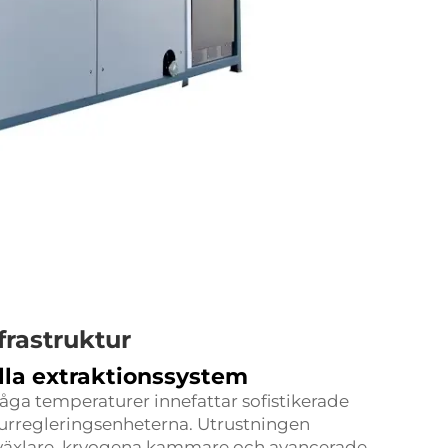
frastruktur
lla extraktionssystem
åga temperaturer innefattar sofistikerade
rregleringsenheterna. Utrustningen
meväxlare, kryogena kammare och avancerade