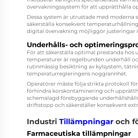
övervakningssystem för att upprätthålla o
Dessa system är utrustade med moderna se
säkerställa konsekvent temperaturhållnin
digital övervakning möjliggör justeringar i 
Underhålls- och optimeringspro
För att säkerställa optimal prestanda hos u
temperaturer är regelbunden underhåll och
rutinmässig besiktning av kylsystem, tätnin
temperaturregleringens noggrannhet.
Operatörer måste följa strikta protokoll fö
förhindra korskontaminering och upprätt
schemalagd förebyggande underhållshållni
driftstopp och säkerställer konsekvent extr
Industri
Tillämpningar
och f
Farmaceutiska tillämpningar