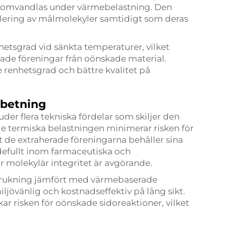
er omvandlas under värmebelastning. Den
solering av målmolekyler samtidigt som deras
ghetsgrad vid sänkta temperaturer, vilket
ade föreningar från oönskade material.
e renhetsgrad och bättre kvalitet på
rbetning
er flera tekniska fördelar som skiljer den
e termiska belastningen minimerar risken för
tt de extraherade föreningarna behåller sina
rdefullt inom farmaceutiska och
 molekylär integritet är avgörande.
brukning jämfört med värmebaserade
ljövänlig och kostnadseffektiv på lång sikt.
r risken för oönskade sidoreaktioner, vilket