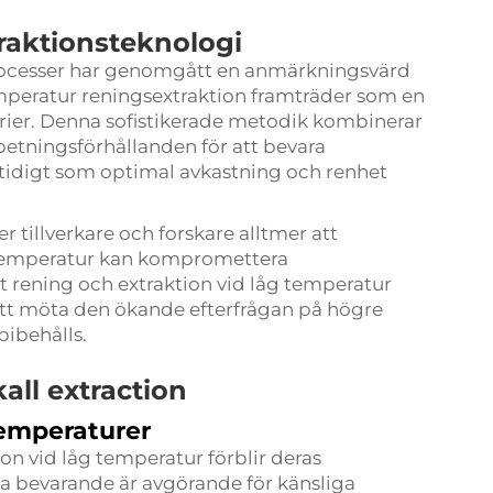
raktionsteknologi
processer har genomgått en anmärkningsvärd
mperatur reningsextraktion
framträder som en
rier. Denna sofistikerade metodik kombinerar
etningsförhållanden för att bevara
mtidigt som optimal avkastning och renhet
tillverkare och forskare alltmer att
g temperatur kan kompromettera
ot rening och extraktion vid låg temperatur
att möta den ökande efterfrågan på högre
bibehålls.
ll extraction
temperaturer
ion vid låg temperatur förblir deras
na bevarande är avgörande för känsliga