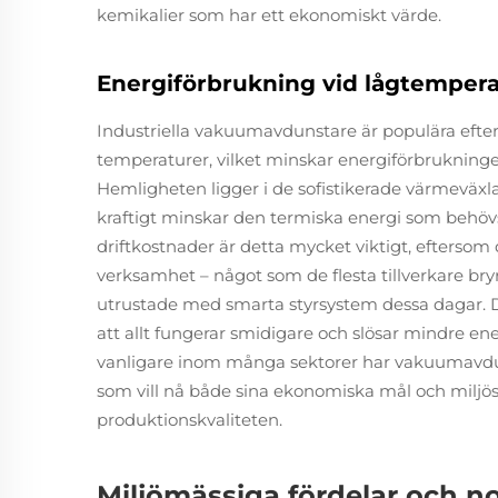
kemikalier som har ett ekonomiskt värde.
Energiförbrukning vid lågtemper
Industriella vakuumavdunstare är populära efter
temperaturer, vilket minskar energiförbruknin
Hemligheten ligger i de sofistikerade värmev
kraftigt minskar den termiska energi som behövs f
driftkostnader är detta mycket viktigt, eftersom 
verksamhet – något som de flesta tillverkare bry
utrustade med smarta styrsystem dessa dagar. Des
att allt fungerar smidigare och slösar mindre ener
vanligare inom många sektorer har vakuumavdun
som vill nå både sina ekonomiska mål och milj
produktionskvaliteten.
Miljömässiga fördelar och no