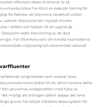
svatten eftersom dessa strömmar är så
akuumavdunstare har blivit en populär lösning för
igt för fabriker att återvinna värdefullt vatten
r vattnet. Resultatet blir mycket mindre
itet i driften och hjälper till att uppnå de
 Dessutom leder återvinning av de dyra
ingar. För tillverkare som vill minska kostnaderna
metod både miljövänlig och ekonomiskt rationell
varffluenter
innehållande tungmetaller som orsakar stora
akuumavdunstare bidrar till att aktivt hantera detta
r från gruvornas avloppsvatten med hjälp av
 det möjligt att antingen säkert släppa det rena
Många gruvor har börjat installera dessa system för