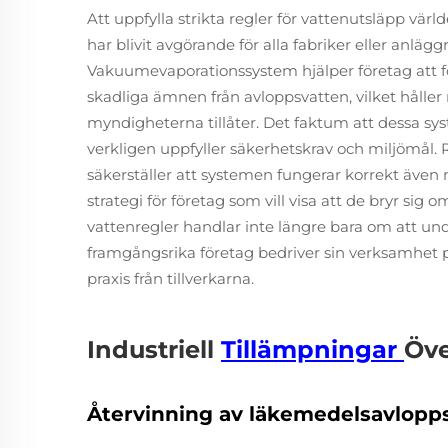
Att uppfylla strikta regler för vattenutsläpp värl
har blivit avgörande för alla fabriker eller anläg
Vakuumevaporationssystem hjälper företag att föl
skadliga ämnen från avloppsvatten, vilket hålle
myndigheterna tillåter. Det faktum att dessa sys
verkligen uppfyller säkerhetskrav och miljömål
säkerställer att systemen fungerar korrekt även n
strategi för företag som vill visa att de bryr sig 
vattenregler handlar inte längre bara om att undv
framgångsrika företag bedriver sin verksamhet 
praxis från tillverkarna.
Industriell
Tillämpningar
Öve
Återvinning av läkemedelsavlopp