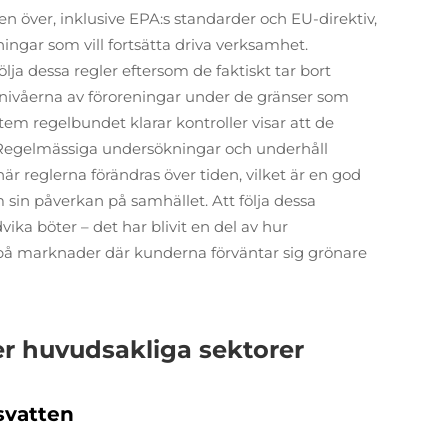
den över, inklusive EPA:s standarder och EU-direktiv,
gningar som vill fortsätta driva verksamhet.
ja dessa regler eftersom de faktiskt tar bort
r nivåerna av föroreningar under de gränser som
tem regelbundet klarar kontroller visar att de
. Regelmässiga undersökningar och underhåll
är reglerna förändras över tiden, vilket är en god
om sin påverkan på samhället. Att följa dessa
ika böter – det har blivit en del av hur
på marknader där kunderna förväntar sig grönare
r huvudsakliga sektorer
svatten