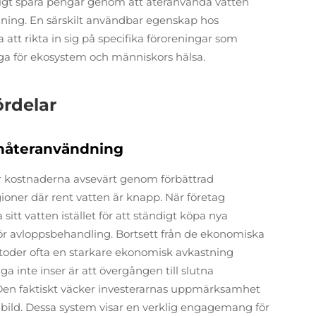
idigt spara pengar genom att återanvända vatten
örjning. En särskilt användbar egenskap hos
t rikta in sig på specifika föroreningar som
adliga för ekosystem och människors hälsa.
rdelar
nåteranvändning
r kostnaderna avsevärt genom förbättrad
egioner där rent vatten är knapp. När företag
sitt vatten istället för att ständigt köpa nya
för avloppsbehandling. Bortsett från de ekonomiska
etoder ofta en starkare ekonomisk avkastning
 inte inser är att övergången till slutna
. Den faktiskt väcker investerarnas uppmärksamhet
ig bild. Dessa system visar en verklig engagemang för