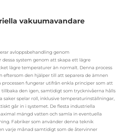
riella vakuumavandare
nterar avloppsbehandling genom
 dessa system genom att skapa ett lägre
mycket lägre temperaturer än normalt. Denna process
en eftersom den hjälper till att separera de ämnen
a processen fungerar utifrån enkla principer som att
tillbaka den igen, samtidigt som trycknivåerna hålls
a saker spelar roll, inklusive temperaturinställningar,
iskt går in i systemet. De flesta industriella
 maximal mängd vatten och samla in eventuella
tning. Fabriker som använder denna teknik
tten varje månad samtidigt som de återvinner