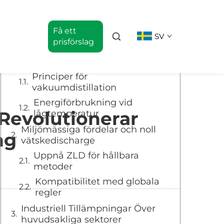
Innehållsförteckning
Få ett
SV
prisförslag
Kärnmekanismer hos industriella
vakuumavandare
Principer för
vakuumdistillation
Energiförbrukning vid
Revolutionerar
lågtemperatur
Miljömässiga fördelar och noll
ng
vätskedischarge
Uppnå ZLD för hållbara
metoder
Kompatibilitet med globala
regler
Industriell Tillämpningar Över
huvudsakliga sektorer