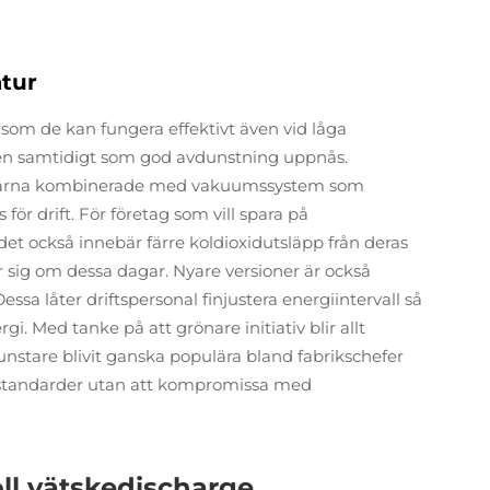
atur
som de kan fungera effektivt även vid låga
gen samtidigt som god avdunstning uppnås.
äxlarna kombinerade med vakuumssystem som
ör drift. För företag som vill spara på
det också innebär färre koldioxidutsläpp från deras
r sig om dessa dagar. Nyare versioner är också
sa låter driftspersonal finjustera energiintervall så
gi. Med tanke på att grönare initiativ blir allt
stare blivit ganska populära bland fabrikschefer
östandarder utan att kompromissa med
ll vätskedischarge