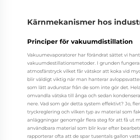
Kärnmekanismer hos indust
Principer för vakuumdistillation
Vakuumevaporatorer har förändrat sättet vi ha
vakuumdestillationsmetoder. I grunden fungerar
atmosfärstryck vilket får vätskor att koka vid 
blir väldigt viktig när man hanterar avloppsvatt
som lätt avdunstar från de som inte gör det. Hel
omvandla vätska till ånga och sedan kondensera 
nere. Vad som gör detta system effektivt? Jo, fler
tryckreglering och vilken typ av material som fakt
anläggningar genomgår flera steg för att få ut
användbara material som blir kvar efter bearbe
rapporterar ofta att de spar tusentals gallon va