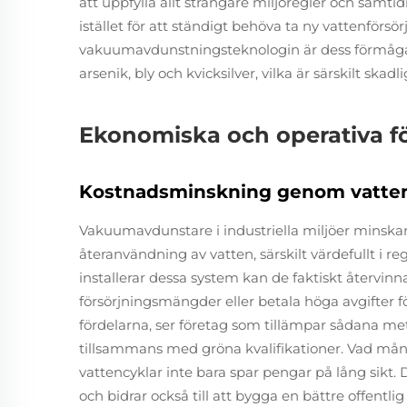
att uppfylla allt strängare miljöregler och samt
istället för att ständigt behöva ta ny vattenförs
vakuumavdunstningsteknologin är dess förmåga at
arsenik, bly och kvicksilver, vilka är särskilt sk
Ekonomiska och operativa fö
Kostnadsminskning genom vatte
Vakuumavdunstare i industriella miljöer minska
återanvändning av vatten, särskilt värdefullt i r
installerar dessa system kan de faktiskt återvinna 
försörjningsmängder eller betala höga avgifter 
fördelarna, ser företag som tillämpar sådana m
tillsammans med gröna kvalifikationer. Vad många
vattencyklar inte bara spar pengar på lång sikt
och bidrar också till att bygga en bättre offentl