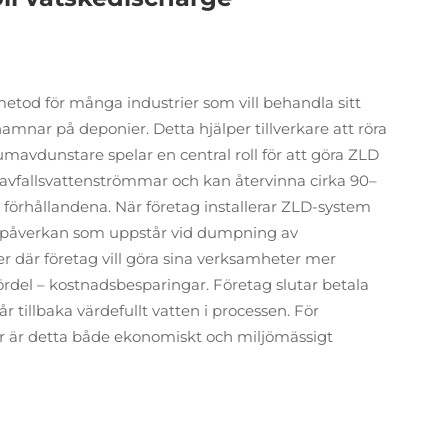
metod för många industrier som vill behandla sitt
hamnar på deponier. Detta hjälper tillverkare att röra
mavdunstare spelar en central roll för att göra ZLD
 avfallsvattenströmmar och kan återvinna cirka 90–
 förhållandena. När företag installerar ZLD-system
jöpåverkan som uppstår vid dumpning av
er där företag vill göra sina verksamheter mer
 fördel – kostnadsbesparingar. Företag slutar betala
år tillbaka värdefullt vatten i processen. För
er är detta både ekonomiskt och miljömässigt