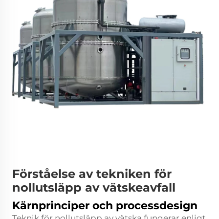
Förståelse av tekniken för
nollutsläpp av vätskeavfall
Kärnprinciper och processdesign
Teknik för nollutsläpp av vätska fungerar enligt