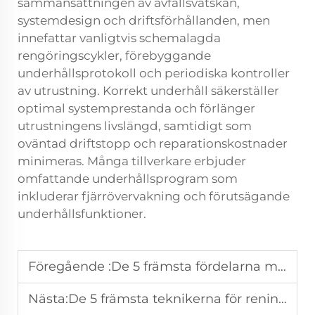
sammansättningen av avfallsvätskan,
systemdesign och driftsförhållanden, men
innefattar vanligtvis schemalagda
rengöringscykler, förebyggande
underhållsprotokoll och periodiska kontroller
av utrustning. Korrekt underhåll säkerställer
optimal systemprestanda och förlänger
utrustningens livslängd, samtidigt som
oväntad driftstopp och reparationskostnader
minimeras. Många tillverkare erbjuder
omfattande underhållsprogram som
inkluderar fjärrövervakning och förutsägande
underhållsfunktioner.
Föregående :
De 5 främsta fördelarna med avloppsvatten utan vätskeavskiljning
Nästa:
De 5 främsta teknikerna för rening och extraktion vid låg temperatur