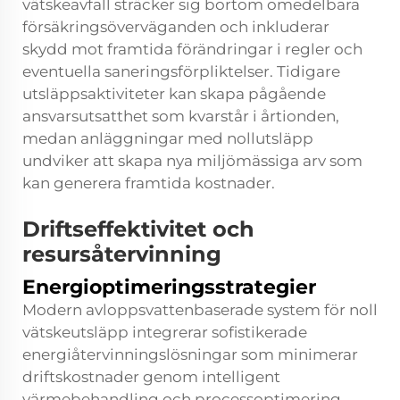
vätskeavfall sträcker sig bortom omedelbara
försäkringsöverväganden och inkluderar
skydd mot framtida förändringar i regler och
eventuella saneringsförpliktelser. Tidigare
utsläppsaktiviteter kan skapa pågående
ansvarsutsatthet som kvarstår i årtionden,
medan anläggningar med nollutsläpp
undviker att skapa nya miljömässiga arv som
kan generera framtida kostnader.
Driftseffektivitet och
resursåtervinning
Energioptimeringsstrategier
Modern avloppsvattenbaserade system för noll
vätskeutsläpp integrerar sofistikerade
energiåtervinningslösningar som minimerar
driftskostnader genom intelligent
värmebehandling och processoptimering.