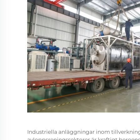
Industriella anläggningar inom tillverkni
avloppsreningssektorer är kraftigt beroend