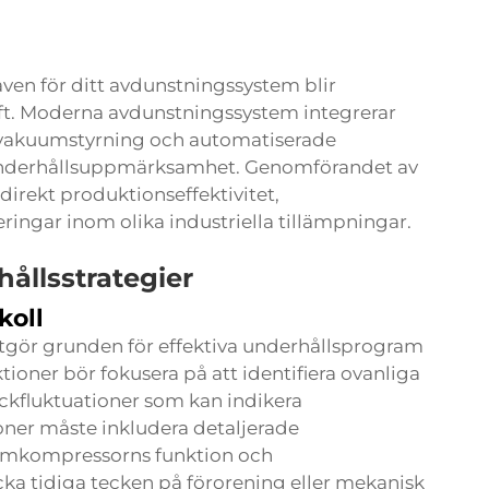
ven för ditt avdunstningssystem blir
rift. Moderna avdunstningssystem integrerar
vakuumstyrning och automatiserade
 underhållsuppmärksamhet. Genomförandet av
irekt produktionseffektivitet,
ringar inom olika industriella tillämpningar.
ållsstrategier
koll
tgör grunden för effektiva underhållsprogram
tioner bör fokusera på att identifiera ovanliga
yckfluktuationer som kan indikera
ner måste inkludera detaljerade
uumkompressorns funktion och
ka tidiga tecken på förorening eller mekanisk