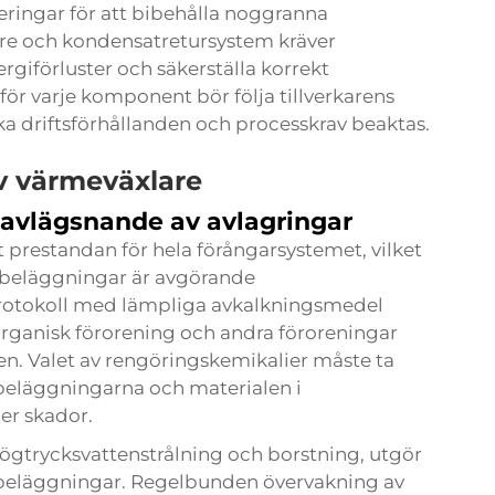
ingar för att bibehålla noggranna
re och kondensatretursystem kräver
rgiförluster och säkerställa korrekt
r varje komponent bör följa tillverkarens
 driftsförhållanden och processkrav beaktas.
v värmeväxlare
 avlägsnande av avlagringar
t prestandan för hela förångarsystemet, vilket
 beläggningar är avgörande
rotokoll med lämpliga avkalkningsmedel
, organisk förorening och andra föroreningar
n. Valet av rengöringskemikalier måste ta
 beläggningarna och materialen i
ler skador.
ögtrycksvattenstrålning och borstning, utgör
sa beläggningar. Regelbunden övervakning av