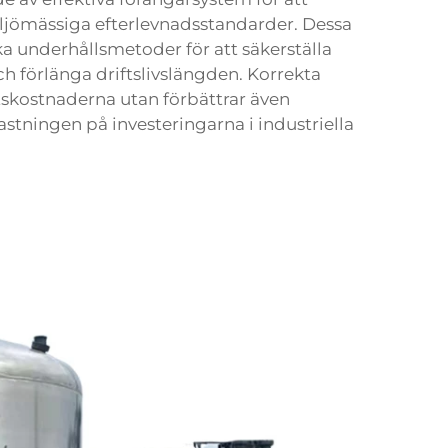
iljömässiga efterlevnadsstandarder. Dessa
ka underhållsmetoder för att säkerställa
h förlänga driftslivslängden. Korrekta
tskostnaderna utan förbättrar även
tningen på investeringarna i industriella