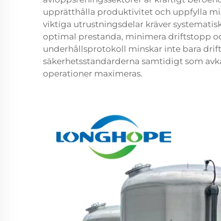
upprätthålla produktivitet och uppfylla m
viktiga utrustningsdelar kräver systematis
optimal prestanda, minimera driftstopp oc
underhållsprotokoll minskar inte bara drif
säkerhetsstandarderna samtidigt som avkas
operationer maximeras.