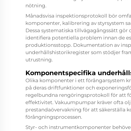
nötning.
Månadsvisa inspektionsprotokoll bör omfat
komponenter, kalibrering av styrsystem sa
Dessa systematiska tillvägagångssätt gör d
identifiera potentiella problem innan de e
produktionsstopp. Dokumentation av inspe
underhållshistorikregister som stödjer fr
utrustning.
Komponentspecifika underhåll
Olika komponenter i ett förångarsystem kr
på deras driftfunktioner och exponeringsf
regelbundna rengöringsprotokoll för att f
effektivitet. Vakuumpumpar kräver ofta olj
prestandaövervakning för att säkerställa
förångningsprocessen.
Styr- och instrumentkomponenter behöver 