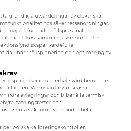
ta grundliga utvärderingar av elektriska
mt funktionalitet hos säkerhetsanordningar.
et möjligt för underhållspersonal att
skalerar till kostsamma maskinbrott eller
ktionsfynd skapar värdefulla
amtida underhållsplanering och optimering av
skrav
äver specialiserad underhållsvård beroende
örhållanden. Värmeväxlarytor kräver
örhindra avlagringar och bibehålla termisk
ebyte, tätningstester och
 konsekventa vakuumnivåer under hela
periodiska kalibreringskontroller,