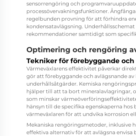
sensorrengöring och programvaruuppdater
processövervakningsfunktioner. Ångfånga
regelbunden provning för att förhindra ene
kondensatavlägsning. Underhållsschemat fö
rekommendationer samtidigt som specifika
Optimering och rengöring a
Tekniker för förebyggande och
Värmeväxlarens effektivitet påverkar direk
gör att förebyggande och avlägsnande av
underhållsåtgärder. Kemiska rengöringsp
hjälper till att ta bort mineralavlagringar
som minskar värmeöverföringseffektivitete
hänsyn till de specifika egenskaperna hos
värmeväxlaren för att undvika korrosion el
Mekaniska rengöringsmetoder, inklusive h
effektiva alternativ för att avlägsna envi