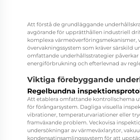
Att förstå de grundläggande underhållskra
avgörande för upprätthållen industriell d
komplexa värmeöverföringsmekanismer, 
övervakningssystem som kräver särskild
omfattande underhållsstrategier påverkar d
energiförbrukning och efterlevnad av regle
Viktiga förebyggande underh
Regelbundna inspektionsproto
Att etablera omfattande kontrollschema u
för förångarsystem. Dagliga visuella inspek
vibrationer, temperaturvariationer eller tr
framväxande problem. Veckovisa inspektio
undersökningar av värmeväxlarytor, vak
kondensatinsamlingssystem för att upptäc