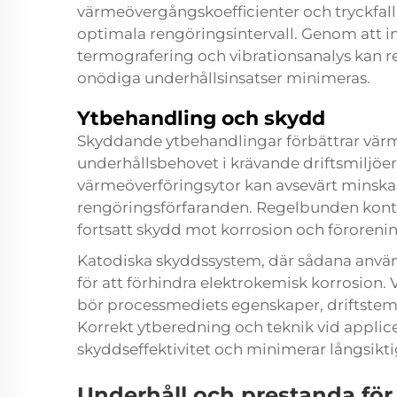
värmeövergångskoefficienter och tryckfall ö
optimala rengöringsintervall. Genom att 
termografering och vibrationsanalys kan
onödiga underhållsinsatser minimeras.
Ytbehandling och skydd
Skyddande ytbehandlingar förbättrar värm
underhållsbehovet i krävande driftsmiljöe
värmeöverföringsytor kan avsevärt minska
rengöringsförfaranden. Regelbunden kontro
fortsatt skydd mot korrosion och förorenin
Katodiska skyddssystem, där sådana använ
för att förhindra elektrokemisk korrosion
bör processmediets egenskaper, driftstemp
Korrekt ytberedning och teknik vid applic
skyddseffektivitet och minimerar långsikt
Underhåll och prestanda fö