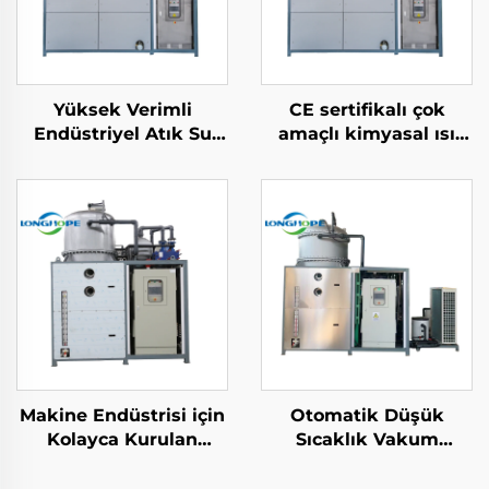
Yüksek Verimli
CE sertifikalı çok
Endüstriyel Atık Su
amaçlı kimyasal ısı
Düşük Sıcaklıkta
pompa vakum
Konsantre Sıvı İşleme
çıkarma
Buharlaştırma
yoğunlaştırma
Kristalleşme Ekipmanı
kristalleştirme
makinesi
Makine Endüstrisi için
Otomatik Düşük
Kolayca Kurulan
Sıcaklık Vakum
Düşük Sıcaklık
Buharlaştırıcı
Elektrikli Isı Pompa
Sıkıştırıcı Soğutma Isı