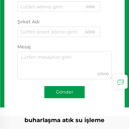
0/100
Şirket Adı
0/200
Mesaj
0/1000
Gönder
buharlaşma atık su işleme