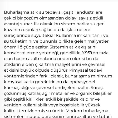
Boşaltma
Değiştirme Ekipmanı
Buharlaştırıcı
Atık Su Tedariği
Buharlaşma atık su tedavisi, çeşitli endüstrilere
Makinesi
çekici bir çözüm olmasından dolayı sayısız etkili
avantaj sunar. İlk olarak, bu sistem harika su geri
kazanım oranları sağlar; bu da işletmelere
süreçlerinde suyu tekrar kullanma imkanı tanır ve
su tüketimini ve bununla birlikte gelen maliyetleri
önemli ölçüde azaltır. Sistemin atık akışlarını
konsantre etme yeteneği, genellikle %95'ten fazla
olan hacim azaltmalarına neden olur ki bu da
atıkların elden çıkartma maliyetlerini ve çevresel
etkisini büyük ölçüde düşürür. Kimyasal tedavi
yöntemlerinden farklı olarak, buharlaşma minimum
kimyasal katkı gerektirir, bu da operasyonel
karmaşıklığı ve çevresel endişeleri azaltır. Süreç,
çözünmüş katılar, ağır metaller ve organik bileşikler
gibi çeşitli kirlilikleri etkili bir şekilde kaldırır ve
yeniden kullanılabilir veya boşaltılabilir yüksek
kaliteli temizlenmiş su üretir. Modern buharlaşma
sistemleri, işgücü gereksinimlerini azaltan ve tutarlı