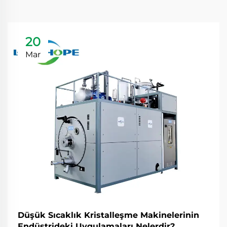
20
Mar
Düşük Sıcaklık Kristalleşme Makinelerinin
Endüstrideki Uygulamaları Nelerdir?