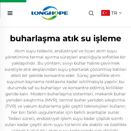
TR
buharlaşma atık su işleme
Atım suyu tedavisi, endüstriyel ve ticari atım suyu
yönetimine termal ayırma süreçleri aracılığıyla sofistike bir
yaklaşımdır. Bu yöntem, sıvıyı buhar haline çevirmek
suretiyle atık akışlarından suyu çıkartarak çözünmüş katıları
etkili bir şekilde konsantre eder. Süreç genellikle atım
suyunun kaynama noktasına kadar ısıtılmasıyla yapılır; bu
durumda saf su buharlaşır ve konsantre edilmiş kirlilikler
geride kalır. Modern buharlaşma sistemleri, mekanik buhar
yeniden sıkıştırma (MVR), termal buhar yeniden sıkıştırma
(TVR) ve vakum buharlama gibi çeşitli teknolojileri kullanır;
her biri farklı uygulamalar için belirli avantajlar sunar.
Tedavi süreci, endüstriyel işlem suyu kadar çöplük sızıntı
suları kadar çeşitli atım suyu türlerini ele alabilir ve özellikle
yüksek tuzluluklu atım suyu tedavisinde çok etkilidir.