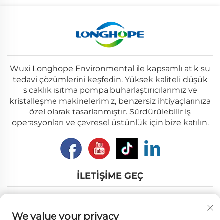
Wuxi Longhope Environmental ile kapsamlı atık su
tedavi çözümlerini keşfedin. Yüksek kaliteli düşük
sıcaklık ısıtma pompa buharlaştırıcılarımız ve
kristalleşme makinelerimiz, benzersiz ihtiyaçlarınıza
özel olarak tasarlanmıştır. Sürdürülebilir iş
operasyonları ve çevresel üstünlük için bize katılın.
İLETIŞIME GEÇ
Add: No.12, Nanhu Road, Wuxi city, Jiangsu Province
We value your privacy
E-posta:
[email protected]