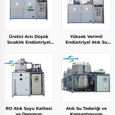
Üretici Arzı Düşük
Yüksek Verimli
Sıcaklık Endüstriyel
Endüstriyel Atık Su
Atık Su Konsantrasyon
Düşük Sıcaklıkta
Kristalleşme Ekipmanı
Konsantre Sıvı İşleme
Buharlaştırma
Kristalleşme Ekipmanı
RO Atık Suyu Kalitesi
Atık Su Tedariği ve
ve Deponun
Konsantrasyon