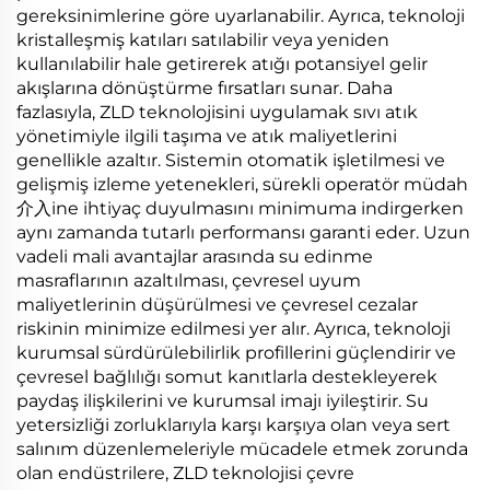
gereksinimlerine göre uyarlanabilir. Ayrıca, teknoloji
kristalleşmiş katıları satılabilir veya yeniden
kullanılabilir hale getirerek atığı potansiyel gelir
akışlarına dönüştürme fırsatları sunar. Daha
fazlasıyla, ZLD teknolojisini uygulamak sıvı atık
yönetimiyle ilgili taşıma ve atık maliyetlerini
genellikle azaltır. Sistemin otomatik işletilmesi ve
gelişmiş izleme yetenekleri, sürekli operatör müdah
介入ine ihtiyaç duyulmasını minimuma indirgerken
aynı zamanda tutarlı performansı garanti eder. Uzun
vadeli mali avantajlar arasında su edinme
masraflarının azaltılması, çevresel uyum
maliyetlerinin düşürülmesi ve çevresel cezalar
riskinin minimize edilmesi yer alır. Ayrıca, teknoloji
kurumsal sürdürülebilirlik profillerini güçlendirir ve
çevresel bağlılığı somut kanıtlarla destekleyerek
paydaş ilişkilerini ve kurumsal imajı iyileştirir. Su
yetersizliği zorluklarıyla karşı karşıya olan veya sert
salınım düzenlemeleriyle mücadele etmek zorunda
olan endüstrilere, ZLD teknolojisi çevre