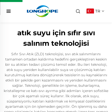
TR
atık suyu için sıfır sıvı
salınım teknolojisi
Sıfır Sıvı Atık (ZLD) teknolojisi, sıvı atık salınımlarını
tamamen ortadan kaldırma hedefini gerçekleştiren keskin
bir su atıkları tedavi çözümü temsil eder. Bu ileri teknoloji,
atık suyu yeniden kullanılabilir suya ve çözünmüş katıları
kurutulmuş katılara dönüştürerek tesislerin su kaynaklarını
etkili bir şekilde geri kazanmasını ve yeniden kullanmasını
sağlar. Teknoloji, genellikle ön işleme, buharlaşma,
kristalleşme ve katı-sıvı ayırma gibi adımları içeren sofistike
bir çok aşamalı süreç kullanır. İlk olarak, atık suyu,
süspansiyonlu katıları kaldırmak ve kimyasal özelliklerini
ayarlamak için ön işlemeden geçirilir. Ön işlenmiş su daha
sonra çözünmüş katıları konsantre etmek üzere ters osmoz