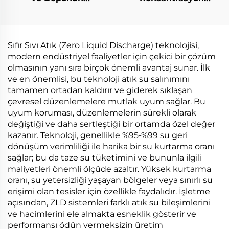
Sızıntılarını
Temizleme için
Ototamatik Olarak
Elektrikli Düşük
Buharlaştıran ve
Sıcaklık Isı Pompalı
Kristalleştirici Makine
Boşaltma Sistemi
Sıfır Sıvı Atık (Zero Liquid Discharge) teknolojisi,
modern endüstriyel faaliyetler için çekici bir çözüm
olmasının yanı sıra birçok önemli avantaj sunar. İlk
ve en önemlisi, bu teknoloji atık su salınımını
tamamen ortadan kaldırır ve giderek sıklaşan
çevresel düzenlemelere mutlak uyum sağlar. Bu
uyum koruması, düzenlemelerin sürekli olarak
değiştiği ve daha sertleştiği bir ortamda özel değer
kazanır. Teknoloji, genellikle %95-%99 su geri
dönüşüm verimliliği ile harika bir su kurtarma oranı
sağlar; bu da taze su tüketimini ve bununla ilgili
maliyetleri önemli ölçüde azaltır. Yüksek kurtarma
oranı, su yetersizliği yaşayan bölgeler veya sınırlı su
erişimi olan tesisler için özellikle faydalıdır. İşletme
açısından, ZLD sistemleri farklı atık su bileşimlerini
ve hacimlerini ele almakta esneklik gösterir ve
performansı ödün vermeksizin üretim