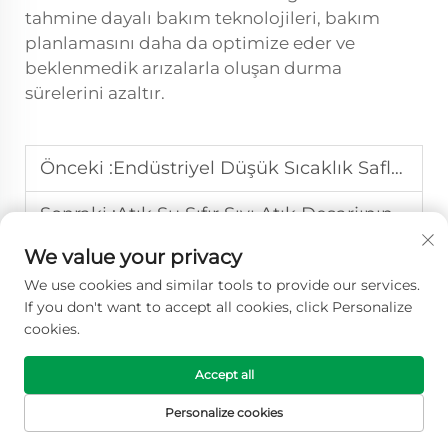
tahmine dayalı bakım teknolojileri, bakım
planlamasını daha da optimize eder ve
beklenmedik arızalarla oluşan durma
sürelerini azaltır.
Önceki :
Endüstriyel Düşük Sıcaklık Saflaştırma Ekstraksiyon Sistemleri
Sonraki :
Atık Su Sıfır Sıvı Atık Deşarjının En İyi 5 Faydası
We value your privacy
We use cookies and similar tools to provide our services.
If you don't want to accept all cookies, click Personalize
cookies.
Accept all
Personalize cookies
Wuxi Longhope Environmental ile kapsamlı atık su
ANA SAYFA
ÜRÜNLER
E-POSTA
TEL
tedavi çözümlerini keşfedin. Yüksek kaliteli düşük