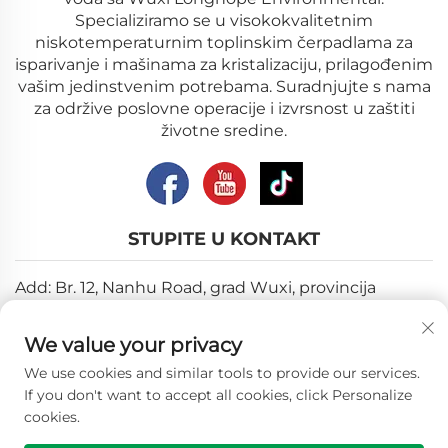
Specializiramo se u visokokvalitetnim
niskotemperaturnim toplinskim čerpadlama za
isparivanje i mašinama za kristalizaciju, prilagođenim
vašim jedinstvenim potrebama. Suradnjujte s nama
za održive poslovne operacije i izvrsnost u zaštiti
životne sredine.
STUPITE U KONTAKT
Add: Br. 12, Nanhu Road, grad Wuxi, provincija
Jiangsu
We value your privacy
Email:
[email protected]
We use cookies and similar tools to provide our services.
Tel:
+86-18018310578
If you don't want to accept all cookies, click Personalize
cookies.
Copyright © 2026 Wuxi Longhope Environmental co.ltd.