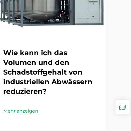
Wie kann ich das
We
Volumen und den
Te
Schadstoffgehalt von
Ab
industriellen Abwässern
de
reduzieren?
Mehr
Mehr anzeigen