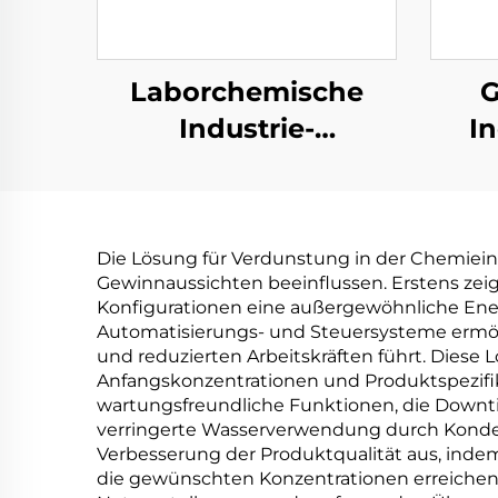
Laborchemische
G
Industrie-
In
Vakuumdestillationsanlage
Nied
Destillator
V
Lösungsmittel-
Die Lösung für Verdunstung in der Chemieind
Rückgewinnungsanlage
Gewinnaussichten beeinflussen. Erstens z
Abw
Konfigurationen eine außergewöhnliche Energi
Automatisierungs- und Steuersysteme ermögli
und reduzierten Arbeitskräften führt. Diese
Anfangskonzentrationen und Produktspezifi
wartungsfreundliche Funktionen, die Downti
verringerte Wasserverwendung durch Konden
Verbesserung der Produktqualität aus, inde
die gewünschten Konzentrationen erreichen.