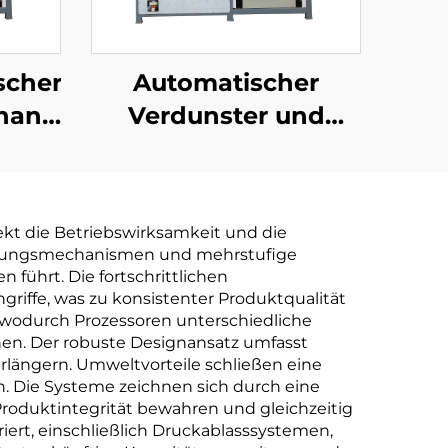
scher
Automatischer
handlungsverdunster
Verdunster und
Kristallizer für RO-
abfuhr
Abwasser-
Konzentration und
ekt die Betriebswirksamkeit und die
dlung
Deponie-Durchfluss
innungsmechanismen und mehrstufige
um
 führt. Die fortschrittlichen
riffe, was zu konsistenter Produktqualität
, wodurch Prozessoren unterschiedliche
en. Der robuste Designansatz umfasst
längern. Umweltvorteile schließen eine
 Die Systeme zeichnen sich durch eine
roduktintegrität bewahren und gleichzeitig
ert, einschließlich Druckablasssystemen,