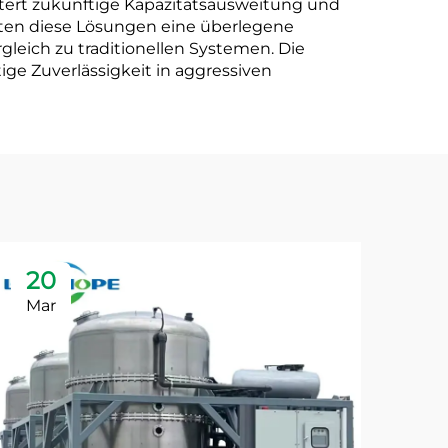
ert zukünftige Kapazitätsausweitung und
ieten diese Lösungen eine überlegene
leich zu traditionellen Systemen. Die
ige Zuverlässigkeit in aggressiven
20
2
Mar
Ma