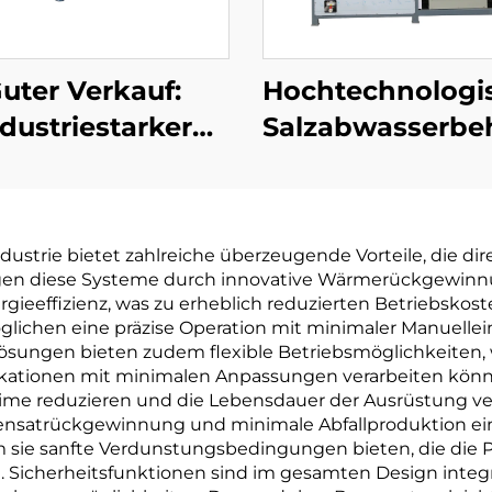
uter Verkauf:
Hochtechnologi
dustriestarker
Salzabwasserbe
rigen Verbrauch
mit
erdampfer und
Nullflüssigkeits
Kristallisiere
(ZLD) für
ustrie bietet zahlreiche überzeugende Vorteile, die dir
Maschine für
Abwasserbehan
eigen diese Systeme durch innovative Wärmerückgew
asserbehandlung
unter Vaku
eeffizienz, was zu erheblich reduzierten Betriebskosten
chen eine präzise Operation mit minimaler Manuelleing
 Lösungen bieten zudem flexible Betriebsmöglichkeiten
kationen mit minimalen Anpassungen verarbeiten könn
me reduzieren und die Lebensdauer der Ausrüstung ver
satrückgewinnung und minimale Abfallproduktion ein.
m sie sanfte Verdunstungsbedingungen bieten, die die P
 Sicherheitsfunktionen sind im gesamten Design integri