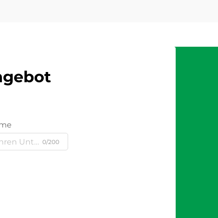
Angebot
ame
0/200