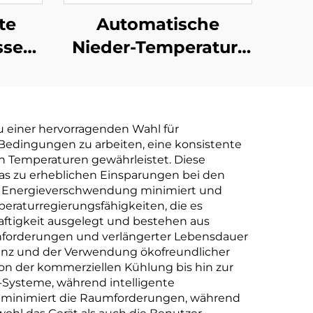
te
Automatische
sser
Nieder-Temperatur-
atur
Vakuumentrümmer
gkeit
Kompressor-Kühlung
lage
Wärmeaustauschgerät
 einer hervorragenden Wahl für
r
Abwasserbehandlungsmasc
 Bedingungen zu arbeiten, eine konsistente
ausrüstung
n Temperaturen gewährleistet. Diese
as zu erheblichen Einsparungen bei den
sie Energieverschwendung minimiert und
eraturregierungsfähigkeiten, die es
tigkeit ausgelegt und bestehen aus
anforderungen und verlängerter Lebensdauer
ienz und der Verwendung ökofreundlicher
von der kommerziellen Kühlung bis hin zur
C-Systeme, während intelligente
 minimiert die Raumforderungen, während