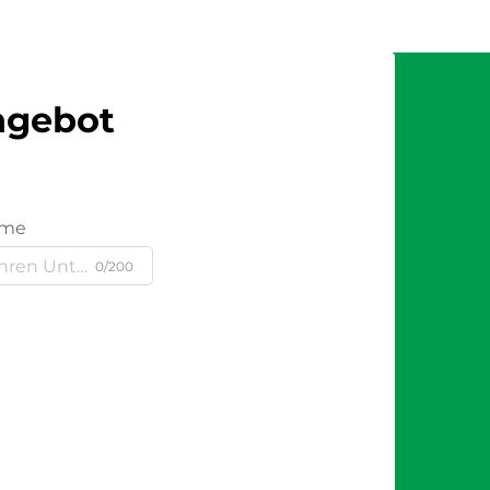
Angebot
ame
0/200