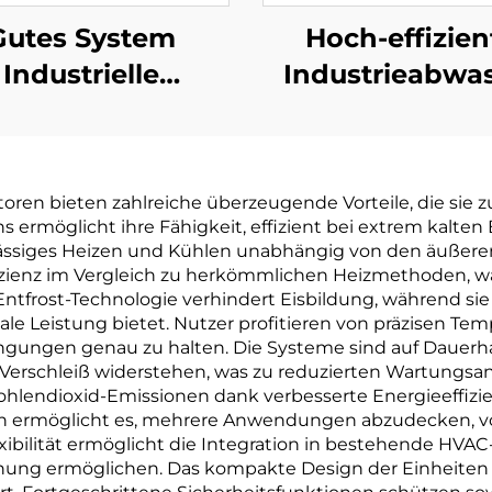
Gutes System
Hoch-effizien
Industrielle
Industrieabwa
s-
sserreinigungsanlage
Nieder-Temper
Vakuum ZLD-
Konzentratflüssi
onzentration
Behandlungsan
 bieten zahlreiche überzeugende Vorteile, die sie zu
sserrecyclingmaschine
Verdampfe
rmöglicht ihre Fähigkeit, effizient bei extrem kalten
Kristallisations
rlässiges Heizen und Kühlen unabhängig von den äußere
izienz im Vergleich zu herkömmlichen Heizmethoden, w
e Entfrost-Technologie verhindert Eisbildung, während 
 Leistung bietet. Nutzer profitieren von präzisen Temp
ngen genau zu halten. Die Systeme sind auf Dauerhaf
d Verschleiß widerstehen, was zu reduzierten Wartungs
Kohlendioxid-Emissionen dank verbesserte Energieeffiz
eiten ermöglicht es, mehrere Anwendungen abzudecken, 
lexibilität ermöglicht die Integration in bestehende HVA
hung ermöglichen. Das kompakte Design der Einheiten