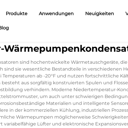
Produkte
Anwendungen
Neuigkeiten
V
Blog
ur-Wärmepumpenkondensato
ren sind hochentwickelte Wärmetauschgeräte, die dar
h sind sie wesentliche Bestandteile in verschiedenen
 bei Temperaturen ab -20°F und nutzen fortschrittliche K
 besteht aus sorgfältig konstruierten Spulen und Flo
Frostbildung verhindern. Moderne Niedertemperatur-Kon
telstrommuster, um auch unter schwierigen Bedingunge
rrosionsbeständige Materialien und intelligente Sensor
dere in der kommerziellen Kühlung, industriellen Proz
liche Wärmepumpen möglicherweise Schwierigkeiten 
rt variabelfähige Lüfter und elektronische Expansionsve