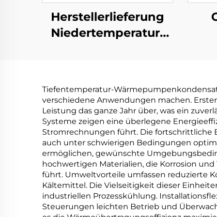
Herstellerlieferung
Niedertemperatur-
Industriewasserbehandlung
Abwa
Kristallisationsanlage
K
Tiefentemperatur-Wärmepumpenkondensatoren
Abwa
verschiedene Anwendungen machen. Erstens e
Leistung das ganze Jahr über, was ein zuve
Systeme zeigen eine überlegene Energieeff
Stromrechnungen führt. Die fortschrittlich
auch unter schwierigen Bedingungen optimale
ermöglichen, gewünschte Umgebungsbedingu
hochwertigen Materialien, die Korrosion un
führt. Umweltvorteile umfassen reduzierte 
Kältemittel. Die Vielseitigkeit dieser Einh
industriellen Prozesskühlung. Installationsf
Steuerungen leichten Betrieb und Überwac