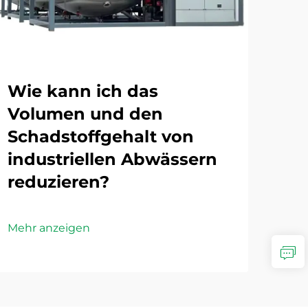
Wie kann ich das
We
Volumen und den
Te
Schadstoffgehalt von
Ab
industriellen Abwässern
de
reduzieren?
Mehr
Mehr anzeigen