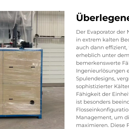
Überlegene
Der Evaporator der
in extrem kalten B
auch dann effizien
erheblich unter dem
bemerkenswerte Fähi
Ingenieurlösungen er
Spulendesigns, ver
sophistizierter Kält
Fähigkeit der Einhei
ist besonders beein
Flosseinkonfigurati
Management, um die
maximieren. Diese F