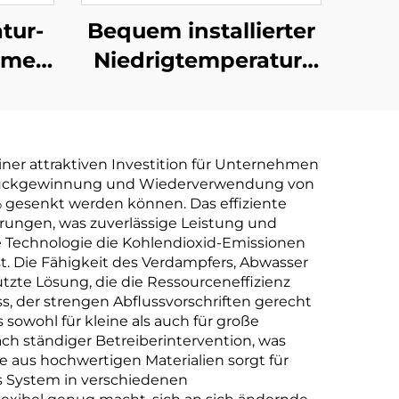
tur-
Bequem installierter
mmer
Niedrigtemperatur-
tillation
Wärmepumpen-
sser
Vakuumevaporator
on
für die
ner attraktiven Investition für Unternehmen
chine
Bearbeitungsindustrie
ie Rückgewinnung und Wiederverwendung von
% gesenkt werden können. Das effiziente
rungen, was zuverlässige Leistung und
ie Technologie die Kohlendioxid-Emissionen
t. Die Fähigkeit des Verdampfers, Abwasser
zte Lösung, die die Ressourceneffizienz
, der strengen Abflussvorschriften gerecht
sowohl für kleine als auch für große
ch ständiger Betreiberintervention, was
e aus hochwertigen Materialien sorgt für
as System in verschiedenen