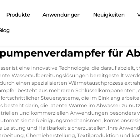
Produkte
Anwendungen
Neuigkeiten
V
Blog
pumpenverdampfer für Ab
 ist eine innovative Technologie, die darauf abzielt,
iente Wasseraufbereitungslösungen bereitgestellt werd
rch einen spezialisierten Wärmetauschprozess extrah
mpfer besteht aus mehreren Schlüsselkomponenten, ei
fortschrittlicher Steuersysteme, die im Einklang arbei
 besteht darin, die latente Wärme im Abwasser zu nutze
ustriellen und kommerziellen Anwendungen besonders we
tomatisierte Reinigungsmechanismen, korrosionsresiste
eistung und Haltbarkeit sicherzustellen. Ihre Anwen
erarbeitung, Chemieherstellung, Textilproduktion und