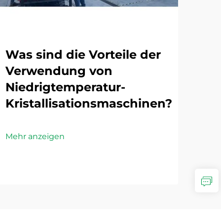
Was sind die Vorteile der
We
Verwendung von
Te
Niedrigtemperatur-
Ab
Kristallisationsmaschinen?
de
Mehr anzeigen
Mehr