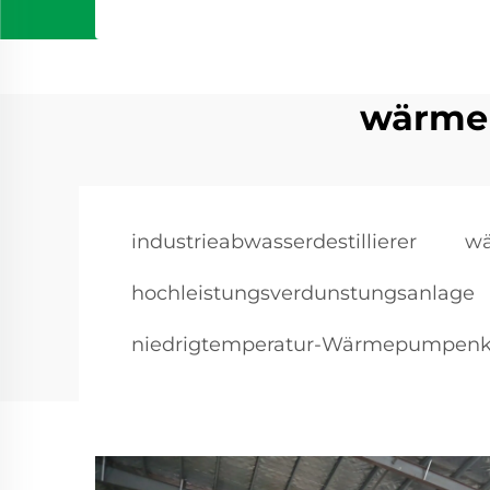
wärme
industrieabwasserdestillierer
w
hochleistungsverdunstungsanlage
niedrigtemperatur-Wärmepumpenko