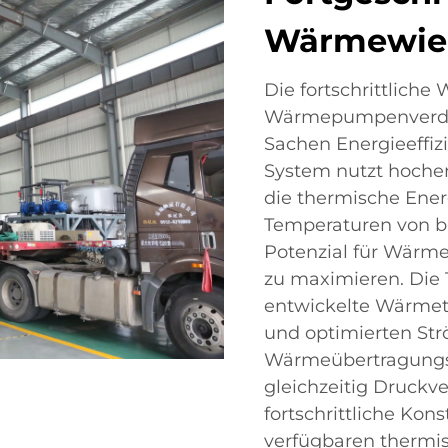
Wärmewied
Die fortschrittlich
Wärmepumpenverdam
Sachen Energieeffiz
System nutzt hoch
die thermische Ene
Temperaturen von b
Potenzial für Wärm
zu maximieren. Die 
entwickelte Wärmet
und optimierten St
Wärmeübertragungs-e
gleichzeitig Druckv
fortschrittliche Kon
verfügbaren thermi