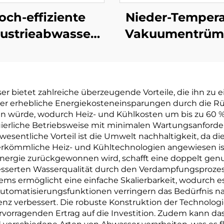
och-effiziente
Nieder-Tempera
ustrieabwasser
Vakuumentrü
der-Temperatur
Hochleistungsdes
entratflüssigkeit
Industrieabwa
k
andlungsanlage
Konzentrati
ietet zahlreiche überzeugende Vorteile, die ihn zu ei
Verdampfer
Reduktionsmas
et er erhebliche Energiekosteneinsparungen durch d
tallisationsausrüstung
hen würde, wodurch Heiz- und Kühlkosten um bis zu 60 
ierliche Betriebsweise mit minimalen Wartungsanforde
wesentliche Vorteil ist die Umwelt nachhaltigkeit, da d
herkömmliche Heiz- und Kühltechnologien angewiesen is
ergie zurückgewonnen wird, schafft eine doppelt genut
besserten Wasserqualität durch den Verdampfungsprozess
s ermöglicht eine einfache Skalierbarkeit, wodurch es 
Automatisierungsfunktionen verringern das Bedürfnis na
enz verbessert. Die robuste Konstruktion der Technologi
rvorragenden Ertrag auf die Investition. Zudem kann d