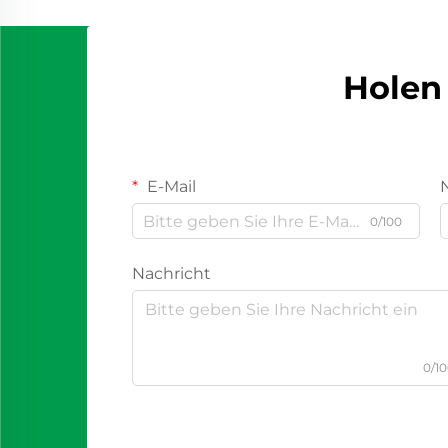
Holen 
E-Mail
0/100
Nachricht
0/1