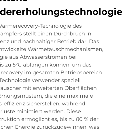
ererholungstechnologie
e Wärmerecovery-Technologie des
pfers stellt einen Durchbruch in
ienz und nachhaltiger Betrieb dar. Das
entwickelte Wärmetauschmechanismen,
rgie aus Abwasserströmen bei
is zu 5°C abfangen können, um das
erecovery im gesamten Betriebsbereich
Technologie verwendet speziell
auscher mit erweiterten Oberflächen
römungsmustern, die eine maximale
ffizienz sicherstellen, während
erluste minimiert werden. Diese
struktion ermöglicht es, bis zu 80 % der
schen Energie zurückzugewinnen, was