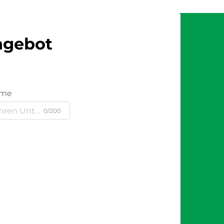
Angebot
ame
0/200