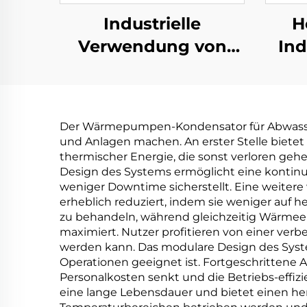
Industrielle
H
Verwendung von
Ind
Abwasserbehandlungs-
Nie
Vakudestillerie-
Konz
Verdampfermaschinenfabri
Beh
Der Wärmepumpen-Kondensator für Abwasser b
und Anlagen machen. An erster Stelle biet
Kris
thermischer Energie, die sonst verloren ge
Design des Systems ermöglicht eine kontinu
weniger Downtime sicherstellt. Eine weitere 
erheblich reduziert, indem sie weniger auf 
zu behandeln, während gleichzeitig Wärmeen
maximiert. Nutzer profitieren von einer ver
werden kann. Das modulare Design des System
Operationen geeignet ist. Fortgeschrittene 
Personalkosten senkt und die Betriebs-effizi
eine lange Lebensdauer und bietet einen he