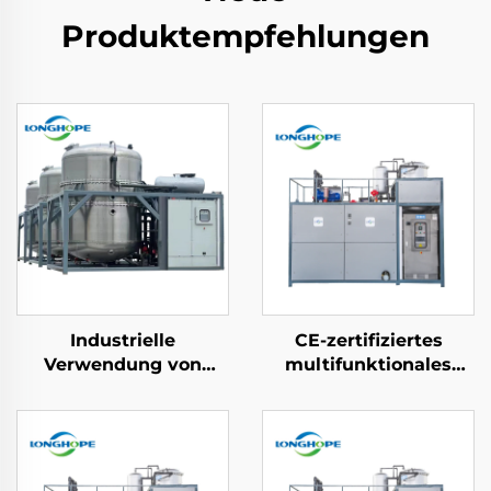
Produktempfehlungen
Industrielle
CE-zertifiziertes
Verwendung von
multifunktionales
Abwasserbehandlungs-
Chemie-
Vakudestillerie-
Wärmepumpen-
Verdampfermaschinenfabrik
Vakuumanlagen-
Konzentrierungs-
Kristallisationsgerät