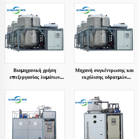
Βιομηχανική χρήση
Μηχανή συγκέντρωσης και
επεξεργασίας λυμάτων
εκχύλισης υδρατμών
αποστακτήριο κενού
κρυσταλλωδών
μηχανή παραγωγής
βιομηχανικών λυμάτων για
εξατμιστών
μηδενική εκφόρτωση
υγρών ZLD