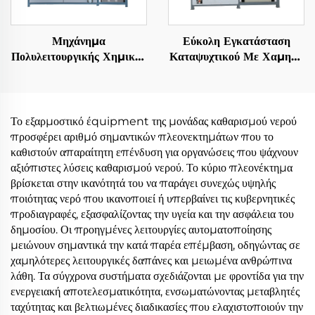
Μηχάνημα
Εύκολη Εγκατάσταση
Πολυλειτουργικής Χημικής
Καταψυχτικού Με Χαμηλή
Θερμοσiphon Βάρωσης
Θερμοκρασία Ηλεκτρικού
με Κύμανση και
Θερμοκρατικού Πυμπά
Στερεοποίηση με
Υπό Κενό Για Βιομηχανία
Αποστέγαση με
Μεταγωγής
Το εξαρμοστικό έquipment της μονάδας καθαρισμού νερού
πιστοποίηση CE
προσφέρει αριθμό σημαντικών πλεονεκτημάτων που το
καθιστούν απαραίτητη επένδυση για οργανώσεις που ψάχνουν
αξιόπιστες λύσεις καθαρισμού νερού. Το κύριο πλεονέκτημα
βρίσκεται στην ικανότητά του να παράγει συνεχώς υψηλής
ποιότητας νερό που ικανοποιεί ή υπερβαίνει τις κυβερνητικές
προδιαγραφές, εξασφαλίζοντας την υγεία και την ασφάλεια του
δημοσίου. Οι προηγμένες λειτουργίες αυτοματοποίησης
μειώνουν σημαντικά την κατά παρέα επέμβαση, οδηγώντας σε
χαμηλότερες λειτουργικές δαπάνες και μειωμένα ανθρώπινα
λάθη. Τα σύγχρονα συστήματα σχεδιάζονται με φροντίδα για την
ενεργειακή αποτελεσματικότητα, ενσωματώνοντας μεταβλητές
ταχύτητας και βελτιωμένες διαδικασίες που ελαχιστοποιούν την