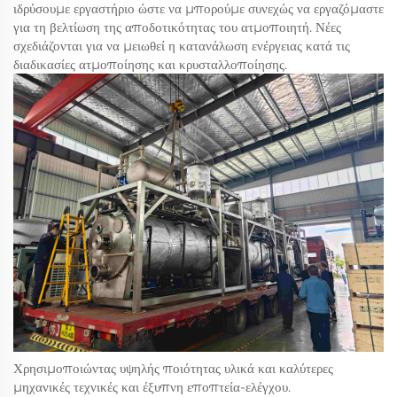
ιδρύσουμε εργαστήριο ώστε να μπορούμε συνεχώς να εργαζόμαστε
για τη βελτίωση της αποδοτικότητας του ατμοποιητή. Νέες
σχεδιάζονται για να μειωθεί η κατανάλωση ενέργειας κατά τις
διαδικασίες ατμοποίησης και κρυσταλλοποίησης.
Χρησιμοποιώντας υψηλής ποιότητας υλικά και καλύτερες
μηχανικές τεχνικές και έξυπνη εποπτεία-ελέγχου.