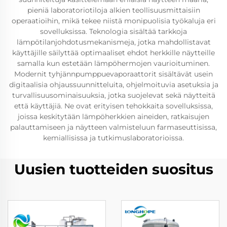
pieniä laboratoriotiloja alkien teollisuusmittaisiin
operaatioihin, mikä tekee niistä monipuolisia työkaluja eri
sovelluksissa. Teknologia sisältää tarkkoja
lämpötilanjohdotusmekanismeja, jotka mahdollistavat
käyttäjille säilyttää optimaaliset ehdot herkkille näytteille
samalla kun estetään lämpöhermojen vaurioituminen.
Modernit tyhjännpumppuevaporaattorit sisältävät usein
digitaalisia ohjaussuunnitteluita, ohjelmoituvia asetuksia ja
turvallisuusominaisuuksia, jotka suojelevat sekä näytteitä
että käyttäjiä. Ne ovat erityisen tehokkaita sovelluksissa,
joissa keskitytään lämpöherkkien aineiden, ratkaisujen
palauttamiseen ja näytteen valmisteluun farmaseuttisissa,
kemiallisissa ja tutkimuslaboratorioissa.
Uusien tuotteiden suositus