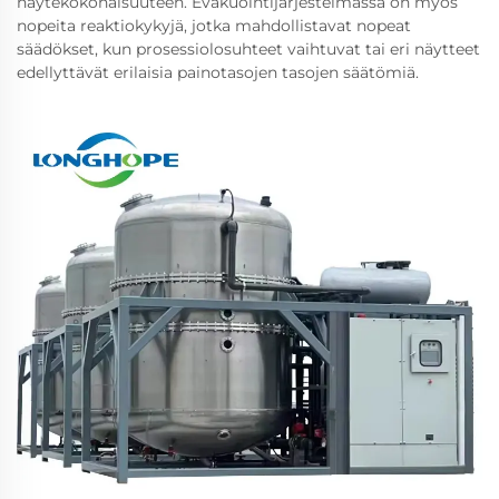
näytekokonaisuuteen. Evakuointijärjestelmässä on myös
nopeita reaktiokykyjä, jotka mahdollistavat nopeat
säädökset, kun prosessiolosuhteet vaihtuvat tai eri näytteet
edellyttävät erilaisia painotasojen tasojen säätömiä.