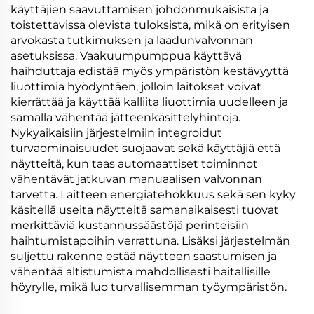
käyttäjien saavuttamisen johdonmukaisista ja
toistettavissa olevista tuloksista, mikä on erityisen
arvokasta tutkimuksen ja laadunvalvonnan
asetuksissa. Vaakuumpumppua käyttävä
haihduttaja edistää myös ympäristön kestävyyttä
liuottimia hyödyntäen, jolloin laitokset voivat
kierrättää ja käyttää kalliita liuottimia uudelleen ja
samalla vähentää jätteenkäsittelyhintoja.
Nykyaikaisiin järjestelmiin integroidut
turvaominaisuudet suojaavat sekä käyttäjiä että
näytteitä, kun taas automaattiset toiminnot
vähentävät jatkuvan manuaalisen valvonnan
tarvetta. Laitteen energiatehokkuus sekä sen kyky
käsitellä useita näytteitä samanaikaisesti tuovat
merkittäviä kustannussäästöjä perinteisiin
haihtumistapoihin verrattuna. Lisäksi järjestelmän
suljettu rakenne estää näytteen saastumisen ja
vähentää altistumista mahdollisesti haitallisille
höyrylle, mikä luo turvallisemman työympäristön.