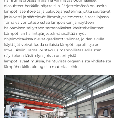
haihtumisprosessin ajan ja varmistaa optimaaliset
olosuhteet herkkiin näytteisiin. Järjestelmässä on useita
lämpötilasentoreita ja palautejärjestelmiä, jotka seuraavat
jatkuvasti ja säätelevät lämmityselementtejä reaaliajassa.
Tämä valvontataso estää lämpöiskun ja näytteen
hajoamisen säilyttäen samanaikaiset käsittelytilanteet.
Lämpötilan hallintajärjestelmä sisältää myös
ohjelmoitavissa olevat gradienttivalinnat, joiden avulla
käyttäjät voivat luoda erilaisia lämpötilaprofiileja eri
sovelluksiin. Tämä joustavuus mahdollistaa erilaisten
näytteiden käsittelyn, joissa on erityisiä
lämpötilavaatimuksia, haihtuvista orgaanisista yhdisteistä
lämpöherkkiin biologisiin materiaaleihin.