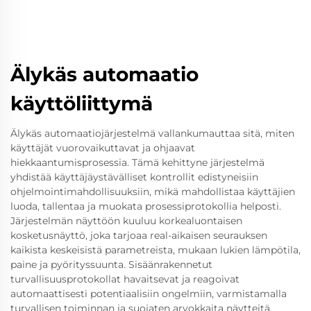
Älykäs automaatio
käyttöliittymä
Älykäs automaatiojärjestelmä vallankumauttaa sitä, miten
käyttäjät vuorovaikuttavat ja ohjaavat
hiekkaantumisprosessia. Tämä kehittyne järjestelmä
yhdistää käyttäjäystävälliset kontrollit edistyneisiin
ohjelmointimahdollisuuksiin, mikä mahdollistaa käyttäjien
luoda, tallentaa ja muokata prosessiprotokollia helposti.
Järjestelmän näyttöön kuuluu korkealuontaisen
kosketusnäyttö, joka tarjoaa real-aikaisen seurauksen
kaikista keskeisistä parametreista, mukaan lukien lämpötila,
paine ja pyörityssuunta. Sisäänrakennetut
turvallisuusprotokollat havaitsevat ja reagoivat
automaattisesti potentiaalisiin ongelmiin, varmistamalla
turvallisen toiminnan ja suojaten arvokkaita näytteitä.