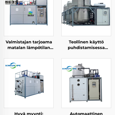
Valmistajan tarjoama
Teollinen käyttö
matalan lämpötilan
puhdistamisessa
teollisen jätesuonen
vakuumdestillaattori
keskittäminen
hiekkaushautakone
hiekanmuodostuslaitteisto
valmistuslaitos
Hyvä myynti:
Automaattinen