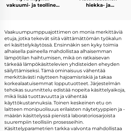
vakuumi- ja teollinen
hiekka- ja
alhaisen kulutuksen
kristalloitsin kone RO-
hiekkauslaite ja
hankilaveden
krystallisaattori
keskittämiseen ja
jättevesien käsittelyyn
jättilandfillin leachate-
Vaakuumpumppuajottimen on monia merkittäviä
käsittelyyn
etuja, jotka tekevät siitä välttämättömän työkalun
eri käsittelykäytössä. Ensinnäkin sen kyky toimia
alhaisella paineella mahdollistaa alhaisemman
lämpötilan haihtumisen, mikä on ratkaisevan
tärkeää lämpökäsittelevien yhdisteiden eheyden
säilyttämiseksi. Tämä ominaisuus vähentää
merkittävästi näytteen hajoamisriskiä ja takaa
korkealaatuisemmat lopputuotteet. Järjestelmän
tehokas suunnittelu edistää nopeita käsittelyaikoja,
mikä lisää tuottavuutta ja vähentää
käyttökustannuksia. Toinen keskeinen etu on
laitteen monipuolisuus erilaisten näytetyyppien ja -
määrän käsittelyssä pienistä laboratoriosarjoista
suurempiin teollisiin prosesseihin.
Käsittelyparametrien tarkka valvonta mahdollistaa