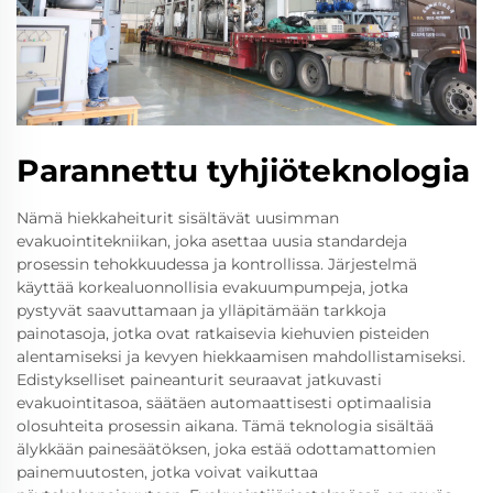
Parannettu tyhjiöteknologia
Nämä hiekkaheiturit sisältävät uusimman
evakuointitekniikan, joka asettaa uusia standardeja
prosessin tehokkuudessa ja kontrollissa. Järjestelmä
käyttää korkealuonnollisia evakuumpumpeja, jotka
pystyvät saavuttamaan ja ylläpitämään tarkkoja
painotasoja, jotka ovat ratkaisevia kiehuvien pisteiden
alentamiseksi ja kevyen hiekkaamisen mahdollistamiseksi.
Edistykselliset paineanturit seuraavat jatkuvasti
evakuointitasoa, säätäen automaattisesti optimaalisia
olosuhteita prosessin aikana. Tämä teknologia sisältää
älykkään painesäätöksen, joka estää odottamattomien
painemuutosten, jotka voivat vaikuttaa