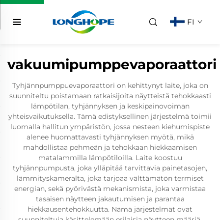
FI
vakuumipumppevaporaattori
Tyhjännpumppuevaporaattori on kehittynyt laite, joka on
suunniteltu poistamaan ratkaisijoita näytteistä tehokkaasti
lämpötilan, tyhjännyksen ja keskipainovoiman
yhteisvaikutuksella. Tämä edistyksellinen järjestelmä toimii
luomalla hallitun ympäristön, jossa nesteen kiehumispiste
alenee huomattavasti tyhjännyksen myötä, mikä
mahdollistaa pehmeän ja tehokkaan hiekkaamisen
matalammilla lämpötiloilla. Laite koostuu
tyhjännpumpusta, joka ylläpitää tarvittavia painetasojen,
lämmityskameralta, joka tarjoaa välttämätön termiset
energian, sekä pyörivästä mekanismista, joka varmistaa
tasaisen näytteen jakautumisen ja parantaa
hiekkausentehokkuutta. Nämä järjestelmät ovat
suunniteltuja käsittelemään erilaisia näytteen määriä,