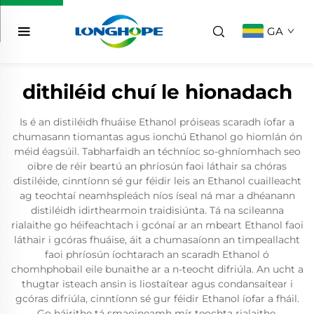
GA
dithiléid chuí le hionadach
Is é an distiléidh fhuáise Ethanol próiseas scaradh íofar a
chumasann tiomantas agus ionchú Ethanol go hiomlán ón
méid éagsúil. Tabharfaidh an téchníoc so-ghníomhach seo
oibre de réir beartú an phríosún faoi láthair sa chóras
distiléide, cinntíonn sé gur féidir leis an Ethanol cuailleacht
ag teochtaí neamhspleách níos íseal ná mar a dhéanann
distiléidh idirthearmoin traidisiúnta. Tá na scileanna
rialaithe go héifeachtach i gcónaí ar an mbeart Ethanol faoi
láthair i gcóras fhuáise, áit a chumasaíonn an timpeallacht
faoi phríosún íochtarach an scaradh Ethanol ó
chomhphobail eile bunaithe ar a n-teocht difriúla. An ucht a
thugtar isteach ansin is liostaítear agus condansaítear i
gcóras difriúla, cinntíonn sé gur féidir Ethanol íofar a fháil.
Go háirithe tá smaoineamh mír teochta rialaithe,