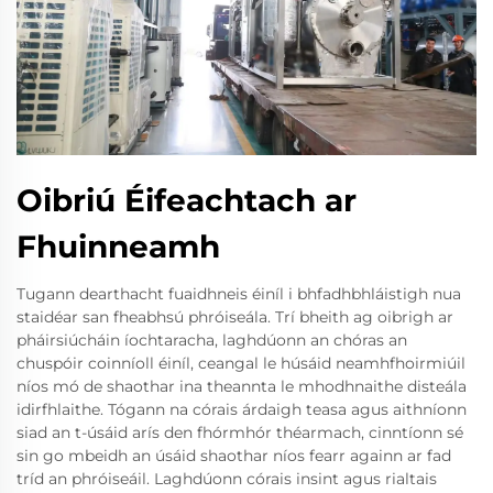
Oibriú Éifeachtach ar
Fhuinneamh
Tugann dearthacht fuaidhneis éiníl i bhfadhbhláistigh nua
staidéar san fheabhsú phróiseála. Trí bheith ag oibrigh ar
pháirsiúcháin íochtaracha, laghdúonn an chóras an
chuspóir coinníoll éiníl, ceangal le húsáid neamhfhoirmiúil
níos mó de shaothar ina theannta le mhodhnaithe disteála
idirfhlaithe. Tógann na córais árdaigh teasa agus aithníonn
siad an t-úsáid arís den fhórmhór théarmach, cinntíonn sé
sin go mbeidh an úsáid shaothar níos fearr againn ar fad
tríd an phróiseáil. Laghdúonn córais insint agus rialtais