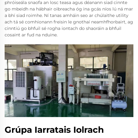
phróiseála snaofa an losc teasa agus déanann siad cinnte
go mbeidh na hábhair oibreacha óg ina gcás níos lú ná mar
a bhí siad roimhe. Ní tanas amháin seo ar chúlaithe utility
ach tá sé comhionann freisin le gnothaí neamhfhorbairt, ag
cinntiú go bhfuil sé rogha iontach do shaoráin a bhfuil
cosaint ar fud na nduine.
Grúpa Iarratais Iolrach