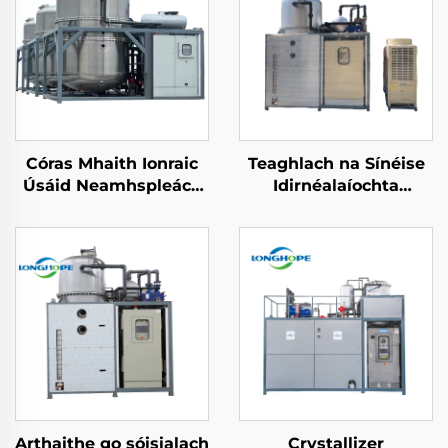
Córas Mhaith Ionraic
Teaghlach na Sínéise
Úsáid Neamhspleách
Idirnéalaíochta
Fuaid Tionchar Uisce
Ionadaíocht Tionchar
Bhrúite Effluent
Uisce Tréitheach Fuaid
recycling machine
Níocháin Thionscnai
Arthaithe go sóisialach
Crystallizer