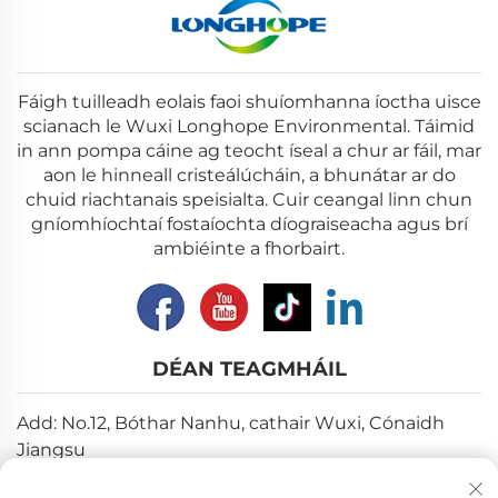
Fáigh tuilleadh eolais faoi shuíomhanna íoctha uisce
scianach le Wuxi Longhope Environmental. Táimid
in ann pompa cáine ag teocht íseal a chur ar fáil, mar
aon le hinneall cristeálúcháin, a bhunátar ar do
chuid riachtanais speisialta. Cuir ceangal linn chun
gníomhíochtaí fostaíochta díograiseacha agus brí
ambiéinte a fhorbairt.
DÉAN TEAGMHÁIL
Add: No.12, Bóthar Nanhu, cathair Wuxi, Cónaidh
Jiangsu
Ríomhphost:
[email protected]