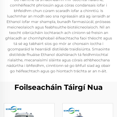
comhéifeacht phríosúin agus córas condansais íofar i
bhfeidhm chun cúram scaradh íofar a chinntiú. Is
luachmhar an modh seo sna ngréasáin atá ag iarraidh ar
Ethanol íofar mar shampla, bunadh farmasiúcál, próiseas
meicneolaíoch agus feabhsuithe biotéicneolaíoch. Níl an
teocht oibriúcháin íochtarach ach cíníonn sé freisin an
ghlacadh ar chomhphobail éifeachtacha faoi théocht agus
tá sé ag tabhairt síos go mór ar chonsain íoctha i
gcomparáid le hearráidí distiléide traidisiúnta. Smaointe
distiléide fhuáise Ethanol dúshlánach tá feidhmíochtaí
rialaithe, mecanaisímí sláinte agus córais athbheochana
nádúrtha i bhfeidhm, cinntíonn sé go bhfuil siad ag obair
go héifeachtach agus go hiontach tráchta ar an n-áit.
Foilseacháin Táirgí Nua