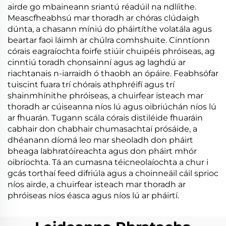
airde go mbaineann sriantú réadúil na ndlíithe.
Meascfheabhsú mar thoradh ar chóras clúdaigh
dúnta, a chasann míniú do pháirtíthe volatála agus
beartar faoi láimh ar chúlra comhshuite. Cinntíonn
córais eagraíochta foirfe stiúir chuipéis phróiseas, ag
cinntiú toradh chonsainní agus ag laghdú ar
riachtanais n-iarraidh ó thaobh an ópáire. Feabhsófar
tuiscint fuara trí chórais athphréifí agus trí
shainmhínithe phróiseas, a chuirfear isteach mar
thoradh ar cúiseanna níos lú agus oibriúchán níos lú
ar fhuarán. Tugann scála córais distiléide fhuaráin
cabhair don chabhair chumasachtaí prósáide, a
dhéanann díomá leo mar sheoladh don pháirt
bheaga labhratóireachta agus don pháirt mhór
oibríochta. Tá an cumasna téicneolaíochta a chur i
gcás torthaí feed difriúla agus a choinneáil cáil sprioc
níos airde, a chuirfear isteach mar thoradh ar
phróiseas níos éasca agus níos lú ar pháirtí.