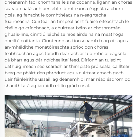
dhéanamh faoi chomhsha leis na codanna, ligann an chóras
scaradh uafásach den etilín ó míreanna éagsúla a chur i
gcás, ag fanacht le comhthéacs na n-eagrtacha
fuaimeacha. Cuirtear an timpeallacht fuáise éifeachtach le
chéile go críochnach, a chuirtear béim ar chothromán
ghuais-líne, cinntiú leibhéise níos airde ná na meathóga
dheiltú coitianta. Cinnteonn an-tionscnamh teorpair agus
an-mhéidithe monatóireachta sprioc don chóras
feabhsúchán agus toradh dearfach ar fud mhéidí éagsúla
dá bharr agus dár ndíchealltaí feed. Díríonn an tuiscint
uathuighreach seo scaradh ar thimpiste próiseála, cailltear
beag de pháirt den phróduct agus cuirtear amach gach
uair féinléirithe uasail, ag déanamh di mar réad éadrom do
shaoithí atá ag iarraidh etilín grád uasal.