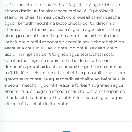
Is é sinneacht na n-eolaíochtaí éagsúla atá ag feabhsú ar
chóras distilsiún fhuaimreacha etainol é. Ó phróiseáil
etainol leibhéal farmasiúcach go próiseáil cheimiceacha
agus i bhfeidhmíocht na biotéicneolaíochta, díríonn an
chóras ar riachtanais próiseála éagsúla agus bíonn sé ag
obair go comhthrom. Tugann ainmhithe aitheanta faoi
láthair chun méid mhonatóir éagsúla agus chomhphléigh
éagsúla a chur in iúl, ag cinntiú go bhfuil sé ceart chun
úsáid i rannpháirtíocht taighde agus oibríochtaí scála
cómhartha. Ligeann córais rialaithe den scoth cead
donnchúis príobháideach a shocraithe go héasca chun an
méid is féidir leis an gcruth a bheith ag teastáil, agus bíonn
gníomhaíocht stailte agus toradh sábháilte ag baint leis. Is
é seo sinneacht, i gcomhthéacs le forbairt roghnach agus
obair chrua, a thagann isteach mar chuid shaincheapán do
chuideachtaí a bhfuil orthu cabhrú le heolas éagsúil agus
éifeachtúil ar pháirtíocht etainol.