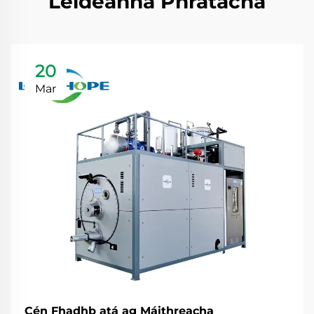
Leideanna Phratacha
20
Mar
Cén Fhadhb atá ag Máithreacha