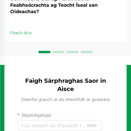
Feabhsócrachta ag Teocht Íseal san
Oideachas?
Féach Arís
Faigh Sárphraghas Saor in
Aisce
Déanfar glaoch ar do sheoilfidh ár gcearáid.
Ríomhphost
0/100