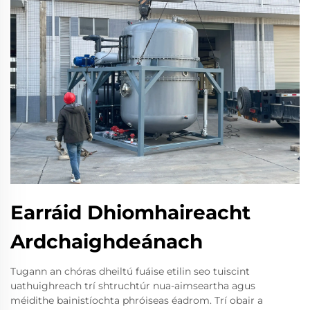
Earráid Dhiomhaireacht
Ardchaighdeánach
Tugann an chóras dheiltú fuáise etilin seo tuiscint
uathuighreach trí shtruchtúr nua-aimseartha agus
méidithe bainistíochta phróiseas éadrom. Trí obair a