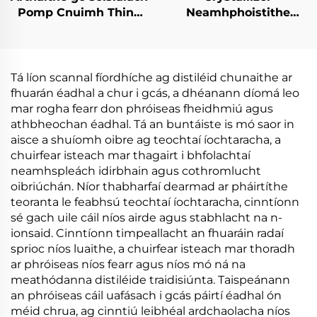
Pomp Cnuimh Thine
Neamhphoistithe
Eilectreach Teampla
Teampla Íseal Pompa
íseal le haghaidh
Téampla Ard-
Bhearthais
Eifeachtach den bhaile
Fheabhsuithe
Tá líon scannal fíordhíche ag distiléid chunaithe ar
fhuarán éadhal a chur i gcás, a dhéanann díomá leo
mar rogha fearr don phróiseas fheidhmiú agus
athbheochan éadhal. Tá an buntáiste is mó saor in
aisce a shuíomh oibre ag teochtaí íochtaracha, a
chuirfear isteach mar thagairt i bhfolachtaí
neamhspleách idirbhain agus cothromlucht
oibriúchán. Níor thabharfaí dearmad ar pháirtíthe
teoranta le feabhsú teochtaí íochtaracha, cinntíonn
sé gach uile cáil níos airde agus stabhlacht na n-
ionsaid. Cinntíonn timpeallacht an fhuaráin radaí
sprioc níos luaithe, a chuirfear isteach mar thoradh
ar phróiseas níos fearr agus níos mó ná na
meathódanna distiléide traidisiúnta. Taispeánann
an phróiseas cáil uafásach i gcás páirtí éadhal ón
méid chrua, ag cinntiú leibhéal ardchaolacha níos