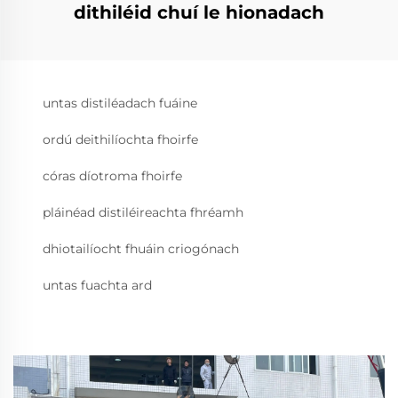
dithiléid chuí le hionadach
untas distiléadach fuáine
ordú deithilíochta fhoirfe
córas díotroma fhoirfe
pláinéad distiléireachta fhréamh
dhiotailíocht fhuáin criogónach
untas fuachta ard