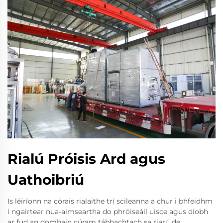
Rialú Próisis Ard agus
Uathoibriú
Is léiríonn na córais rialaithe trí scileanna a chur i bhfeidhm
i ngairtear nua-aimseartha do phróiseáil uisce agus díobh
ar fud an domhain cúram tábhachtach sa riarú de