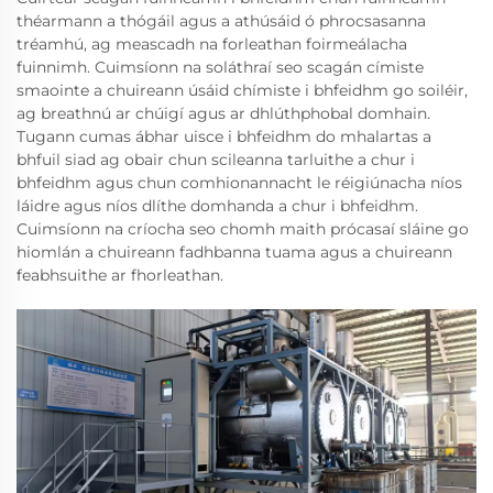
théarmann a thógáil agus a athúsáid ó phrocsasanna
tréamhú, ag meascadh na forleathan foirmeálacha
fuinnimh. Cuimsíonn na soláthraí seo scagán címiste
smaointe a chuireann úsáid chímiste i bhfeidhm go soiléir,
ag breathnú ar chúigí agus ar dhlúthphobal domhain.
Tugann cumas ábhar uisce i bhfeidhm do mhalartas a
bhfuil siad ag obair chun scileanna tarluithe a chur i
bhfeidhm agus chun comhionannacht le réigiúnacha níos
láidre agus níos dlíthe domhanda a chur i bhfeidhm.
Cuimsíonn na críocha seo chomh maith prócasaí sláine go
hiomlán a chuireann fadhbanna tuama agus a chuireann
feabhsuithe ar fhorleathan.