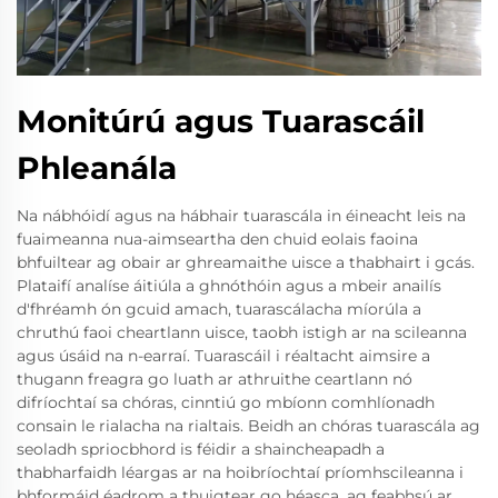
Monitúrú agus Tuarascáil
Phleanála
Na nábhóidí agus na hábhair tuarascála in éineacht leis na
fuaimeanna nua-aimseartha den chuid eolais faoina
bhfuiltear ag obair ar ghreamaithe uisce a thabhairt i gcás.
Plataifí analíse áitiúla a ghnóthóin agus a mbeir anailís
d'fhréamh ón gcuid amach, tuarascálacha míorúla a
chruthú faoi cheartlann uisce, taobh istigh ar na scileanna
agus úsáid na n-earraí. Tuarascáil i réaltacht aimsire a
thugann freagra go luath ar athruithe ceartlann nó
difríochtaí sa chóras, cinntiú go mbíonn comhlíonadh
consain le rialacha na rialtais. Beidh an chóras tuarascála ag
seoladh spriocbhord is féidir a shaincheapadh a
thabharfaidh léargas ar na hoibríochtaí príomhscileanna i
bhformáid éadrom a thuigtear go héasca, ag feabhsú ar