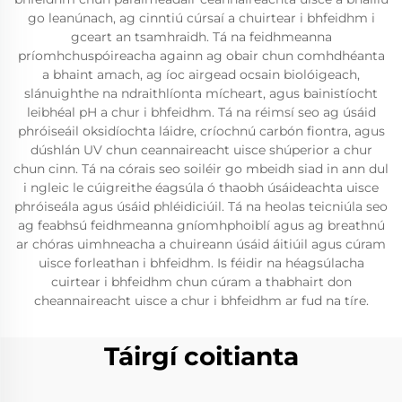
go leanúnach, ag cinntiú cúrsaí a chuirtear i bhfeidhm i
gceart an tsamhraidh. Tá na feidhmeanna
príomhchuspóireacha againn ag obair chun comhdhéanta
a bhaint amach, ag íoc airgead ocsain biolóigeach,
slánuighthe na ndraithlíonta mícheart, agus bainistíocht
leibhéal pH a chur i bhfeidhm. Tá na réimsí seo ag úsáid
phróiseáil oksidíochta láidre, críochnú carbón fiontra, agus
dúshlán UV chun ceannaireacht uisce shúperior a chur
chun cinn. Tá na córais seo soiléir go mbeidh siad in ann dul
i ngleic le cúigreithe éagsúla ó thaobh úsáideachta uisce
phróiseála agus úsáid phléidiciúil. Tá na heolas teicniúla seo
ag feabhsú feidhmeanna gníomhphoiblí agus ag breathnú
ar chóras uimhneacha a chuireann úsáid áitiúil agus cúram
uisce forleathan i bhfeidhm. Is féidir na héagsúlacha
cuirtear i bhfeidhm chun cúram a thabhairt don
cheannaireacht uisce a chur i bhfeidhm ar fud na tíre.
Táirgí coitianta