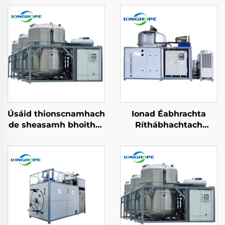
Úsáid thionscnamhach
Ionad Éabhrachta
de sheasamh bhoithre
Ríthábhachtach
úsáide
Cheimiceach
neamhspleáchta
Léannchlasaithe
fuaidte árdaigh
Idirnéalaigh
teasaíochta
Evaporator Solvent
Athbheochan Mhinicí