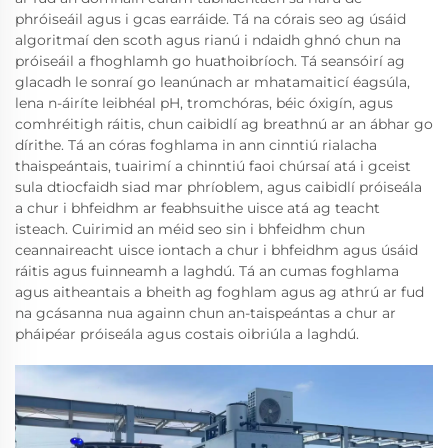
phróiseáil agus i gcas earráide. Tá na córais seo ag úsáid
algoritmaí den scoth agus rianú i ndaidh ghnó chun na
próiseáil a fhoghlamh go huathoibríoch. Tá seansóirí ag
glacadh le sonraí go leanúnach ar mhatamaiticí éagsúla,
lena n-áiríte leibhéal pH, tromchóras, béic óxigín, agus
comhréitigh ráitis, chun caibidlí ag breathnú ar an ábhar go
dírithe. Tá an córas foghlama in ann cinntiú rialacha
thaispeántais, tuairimí a chinntiú faoi chúrsaí atá i gceist
sula dtiocfaidh siad mar phríoblem, agus caibidlí próiseála
a chur i bhfeidhm ar feabhsuithe uisce atá ag teacht
isteach. Cuirimid an méid seo sin i bhfeidhm chun
ceannaireacht uisce iontach a chur i bhfeidhm agus úsáid
ráitis agus fuinneamh a laghdú. Tá an cumas foghlama
agus aitheantais a bheith ag foghlam agus ag athrú ar fud
na gcásanna nua againn chun an-taispeántas a chur ar
pháipéar próiseála agus costais oibriúla a laghdú.