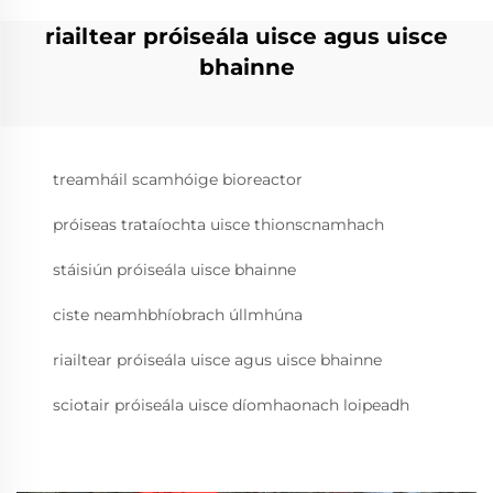
riailtear próiseála uisce agus uisce
bhainne
treamháil scamhóige bioreactor
próiseas trataíochta uisce thionscnamhach
stáisiún próiseála uisce bhainne
ciste neamhbhíobrach úllmhúna
riailtear próiseála uisce agus uisce bhainne
sciotair próiseála uisce díomhaonach loipeadh