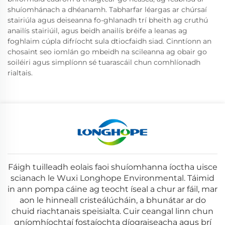
shuíomhánach a dhéanamh. Tabharfar léargas ar chúrsaí
stairiúla agus deiseanna fo-ghlanadh trí bheith ag cruthú
anailís stairiúil, agus beidh anailís bréife a leanas ag
foghlaim cúpla difríocht sula dtiocfaidh siad. Cinntíonn an
chosaint seo iomlán go mbeidh na scileanna ag obair go
soiléiri agus simplíonn sé tuarascáil chun comhlíonadh
rialtais.
Fáigh tuilleadh eolais faoi shuíomhanna íoctha uisce
scianach le Wuxi Longhope Environmental. Táimid
in ann pompa cáine ag teocht íseal a chur ar fáil, mar
aon le hinneall cristeálúcháin, a bhunátar ar do
chuid riachtanais speisialta. Cuir ceangal linn chun
gníomhíochtaí fostaíochta díograiseacha agus brí