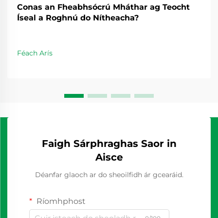
Conas an Fheabhsócrú Mháthar ag Teocht
Íseal a Roghnú do Nítheacha?
Féach Arís
Faigh Sárphraghas Saor in
Aisce
Déanfar glaoch ar do sheoilfidh ár gcearáid.
Ríomhphost