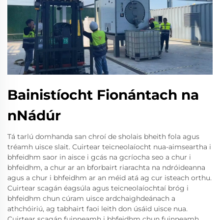
Bainistíocht Fionántach na
nNádúr
Tá tarlú domhanda san chroí de sholais bheith fola agus
tréamh uisce slait. Cuirtear teicneolaíocht nua-aimseartha i
bhfeidhm saor in aisce i gcás na gcríocha seo a chur i
bhfeidhm, a chur ar an bforbairt riarachta na ndróideanna
agus a chur i bhfeidhm ar an méid atá ag cur isteach orthu.
Cuirtear scagán éagsúla agus teicneolaíochtaí bróg i
bhfeidhm chun cúram uisce ardchaighdeánach a
athchóiriú, ag tabhairt faoi leith don úsáid uisce nua.
Cuirtear scagán fuinneamh i bhfeidhm chun fuinneamh