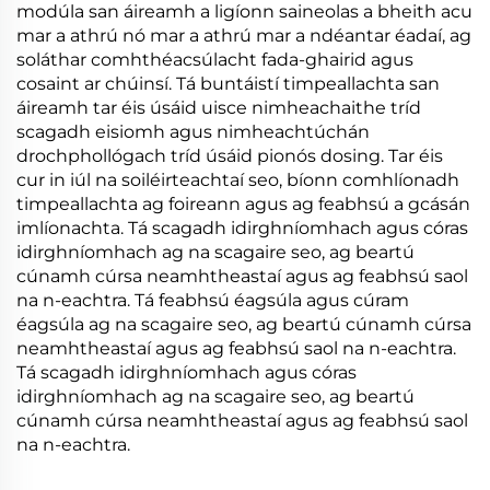
modúla san áireamh a ligíonn saineolas a bheith acu
mar a athrú nó mar a athrú mar a ndéantar éadaí, ag
soláthar comhthéacsúlacht fada-ghairid agus
cosaint ar chúinsí. Tá buntáistí timpeallachta san
áireamh tar éis úsáid uisce nimheachaithe tríd
scagadh eisiomh agus nimheachtúchán
drochphollógach tríd úsáid pionós dosing. Tar éis
cur in iúl na soiléirteachtaí seo, bíonn comhlíonadh
timpeallachta ag foireann agus ag feabhsú a gcásán
imlíonachta. Tá scagadh idirghníomhach agus córas
idirghníomhach ag na scagaire seo, ag beartú
cúnamh cúrsa neamhtheastaí agus ag feabhsú saol
na n-eachtra. Tá feabhsú éagsúla agus cúram
éagsúla ag na scagaire seo, ag beartú cúnamh cúrsa
neamhtheastaí agus ag feabhsú saol na n-eachtra.
Tá scagadh idirghníomhach agus córas
idirghníomhach ag na scagaire seo, ag beartú
cúnamh cúrsa neamhtheastaí agus ag feabhsú saol
na n-eachtra.