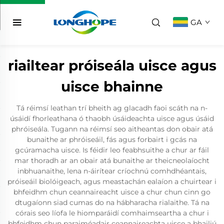
GA
riailtear próiseála uisce agus
uisce bhainne
Tá réimsí leathan trí bheith ag glacadh faoi scáth na n-
úsáidí fhorleathana ó thaobh úsáideachta uisce agus úsáid
phróiseála. Tugann na réimsí seo aitheantas don obair atá
bunaithe ar phróiseáil, fás agus forbairt i gcás na
gcúramacha uisce. Is féidir leo feabhsuithe a chur ar fáil
mar thoradh ar an obair atá bunaithe ar theicneolaíocht
inbhuanaithe, lena n-áirítear críochnú comhdhéantais,
próiseáil biolóigeach, agus meastachán ealaíon a chuirtear i
bhfeidhm chun ceannaireacht uisce a chur chun cinn go
dtugaíonn siad cumas do na hábharacha rialaithe. Tá na
córais seo líofa le hiomparáidí comhaimseartha a chur i
bhfeidhm chun paraiméadair ceannaireachta uisce a bhailiú