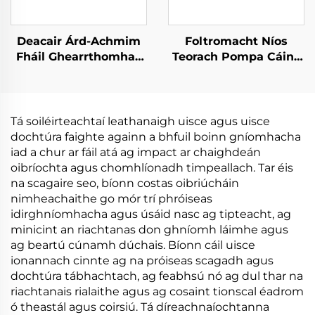
Deacair Árd-Achmim
Foltromacht Níos
Fháil Ghearrthomhas
Teorach Pompa Cáine
Éadrom Leasaithe
Ionadach do
agus Acmhainn
Chuirpreamh Uisce
Crystallization do
Fhéidir agus Glacadh
Thraithe Bia Foibhrithe
Fhada
Tá soiléirteachtaí leathanaigh uisce agus uisce
dochtúra faighte againn a bhfuil boinn gníomhacha
iad a chur ar fáil atá ag impact ar chaighdeán
oibríochta agus chomhlíonadh timpeallach. Tar éis
na scagaire seo, bíonn costas oibriúcháin
nimheachaithe go mór trí phróiseas
idirghníomhacha agus úsáid nasc ag tipteacht, ag
minicint an riachtanas don ghníomh láimhe agus
ag beartú cúnamh dúchais. Bíonn cáil uisce
ionannach cinnte ag na próiseas scagadh agus
dochtúra tábhachtach, ag feabhsú nó ag dul thar na
riachtanais rialaithe agus ag cosaint tionscal éadrom
ó theastál agus coirsiú. Tá díreachnaíochtanna