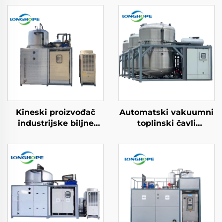
Kineski proizvođač
Automatski vakuumni
industrijske biljne
toplinski čavli
obrade vode
evakuator
Niskotemperaturni
kontinuiranog
vakuumni evaporator
desaliniziranja
mašinerije
odlaganja otpadne
vode