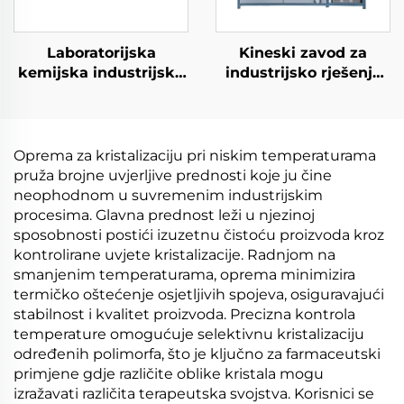
Laboratorijska
Kineski zavod za
kemijska industrijska
industrijsko rješenje
vakuumska
kristalizacije s
postrojenja za
toplinskim čerpadlom
evaporaciju Evaporator
na niskoj temperaturi
opreme za povrat
pod vakuumom
Oprema za kristalizaciju pri niskim temperaturama
razreditelja
pruža brojne uvjerljive prednosti koje ju čine
neophodnom u suvremenim industrijskim
procesima. Glavna prednost leži u njezinoj
sposobnosti postići izuzetnu čistoću proizvoda kroz
kontrolirane uvjete kristalizacije. Radnjom na
smanjenim temperaturama, oprema minimizira
termičko oštećenje osjetljivih spojeva, osiguravajući
stabilnost i kvalitet proizvoda. Precizna kontrola
temperature omogućuje selektivnu kristalizaciju
određenih polimorfa, što je ključno za farmaceutski
primjene gdje različite oblike kristala mogu
izražavati različita terapeutska svojstva. Korisnici se