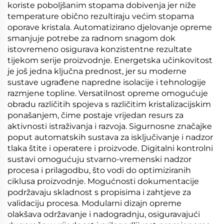
koriste poboljšanim stopama dobivenja jer niže
temperature obično rezultiraju većim stopama
oporave kristala. Automatizirano djelovanje opreme
smanjuje potrebe za radnom snagom dok
istovremeno osigurava konzistentne rezultate
tijekom serije proizvodnje. Energetska učinkovitost
je još jedna ključna prednost, jer su moderne
sustave ugrađene napredne isolacije i tehnologije
razmjene topline. Versatilnost opreme omogućuje
obradu različitih spojeva s različitim kristalizacijskim
ponašanjem, čime postaje vrijedan resurs za
aktivnosti istraživanja i razvoja. Sigurnosne značajke
poput automatskih sustava za isključivanje i nadzor
tlaka štite i operatere i proizvode. Digitalni kontrolni
sustavi omogućuju stvarno-vremenski nadzor
procesa i prilagodbu, što vodi do optimiziranih
ciklusa proizvodnje. Mogućnosti dokumentacije
podržavaju skladnost s propisima i zahtjeve za
validaciju procesa. Modularni dizajn opreme
olakšava održavanje i nadogradnju, osiguravajući