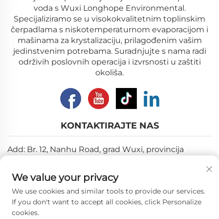
voda s Wuxi Longhope Environmental.
Specijaliziramo se u visokokvalitetnim toplinskim
čerpadlama s niskotemperaturnom evaporacijom i
mašinama za krystalizaciju, prilagođenim vašim
jedinstvenim potrebama. Suradnjujte s nama radi
održivih poslovnih operacija i izvrsnosti u zaštiti
okoliša.
KONTAKTIRAJTE NAS
Add: Br. 12, Nanhu Road, grad Wuxi, provincija
Jiangsu
We value your privacy
E-pošta:
[email protected]
We use cookies and similar tools to provide our services.
Tel:
+86-18018310578
If you don't want to accept all cookies, click Personalize
cookies.