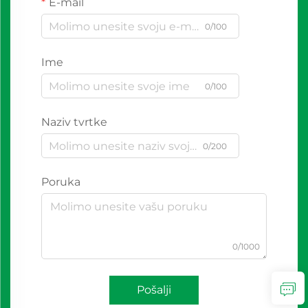
E-mail
0/100
Ime
0/100
Naziv tvrtke
0/200
Poruka
0/1000
Pošalji