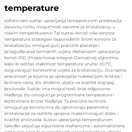
temperature
sofisticirani sustav upravljanja temperaturom predstavlja
osnovnu točku mogućnosti opreme za kristalizaciju u
niskim temperaturama. Taj sustav koristi više senzora
temperature strategski raspoređenih širom komore za
kristalizaciju, omogućujući precizno praćenje i
prilagođavanje termalnih uvjeta. Mehanizam upravljanja
koristi PID (Proportional-Integral-Derivative) algoritme
kako bi održao stabilnost temperature unutar ±0,1°C,
osiguravajući konstantne uvjete za kristalizaciju. Ova razina
preciznosti je ključna za upravljanje nukleacijom kristala i
brzinom rasta, što direktno utječe na kvalitet krajnjeg
proizvoda. Sustav ima mogućnosti brze odgovorne
hlađenja, što omogućuje programirane temperature i
kontrolirane brzine hlađenja. Ta precizna kontrola
omogućuje korisnicima da optimiziraju parametre
kristalizacije za različite spojeve, maksimizirajući dobiv i
kvalitet proizvoda. Sustav upravljanja temperaturom
također uključuje sigurnosne mehanizme i automatizirane