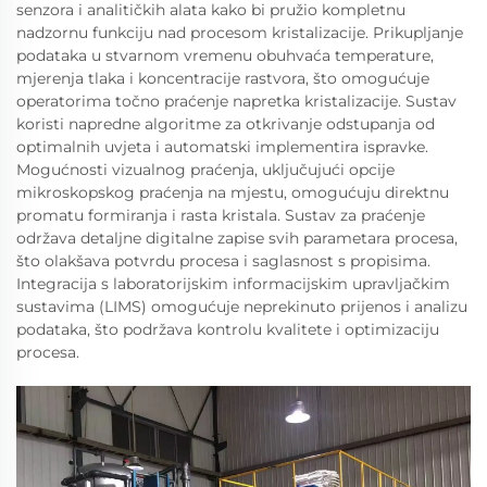
senzora i analitičkih alata kako bi pružio kompletnu
nadzornu funkciju nad procesom kristalizacije. Prikupljanje
podataka u stvarnom vremenu obuhvaća temperature,
mjerenja tlaka i koncentracije rastvora, što omogućuje
operatorima točno praćenje napretka kristalizacije. Sustav
koristi napredne algoritme za otkrivanje odstupanja od
optimalnih uvjeta i automatski implementira ispravke.
Mogućnosti vizualnog praćenja, uključujući opcije
mikroskopskog praćenja na mjestu, omogućuju direktnu
promatu formiranja i rasta kristala. Sustav za praćenje
održava detaljne digitalne zapise svih parametara procesa,
što olakšava potvrdu procesa i saglasnost s propisima.
Integracija s laboratorijskim informacijskim upravljačkim
sustavima (LIMS) omogućuje neprekinuto prijenos i analizu
podataka, što podržava kontrolu kvalitete i optimizaciju
procesa.