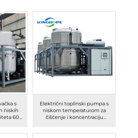
vačka s
Električni toplinski pumpa s
 niskih
niskom temperaturom za
iteta 60
čišćenje i koncentraciju
o
odgovornog vode