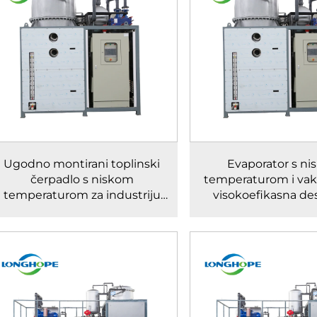
Ugodno montirani toplinski
Evaporator s n
čerpadlo s niskom
temperaturom i v
temperaturom za industriju
visokoefikasna dest
obrade
mašina za smanjenje
voda u industr