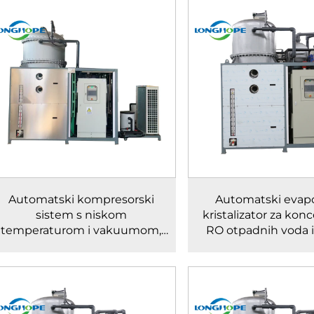
Automatski kompresorski
Automatski evapo
sistem s niskom
kristalizator za konc
temperaturom i vakuumom,
RO otpadnih voda i 
oprema za razmjenu hladnje i
popunskih loka
topline za obradu otpadne
vode