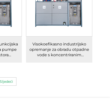
funkcijska
Visokoefikasno industrijsko
ka pumpe
opremanje za obradu otpadne
tora
vode s koncentriranim
alizatora
tekućim tijelom na niskoj
temperaturi za evaporaciju i
kristalizaciju
Sljedeći