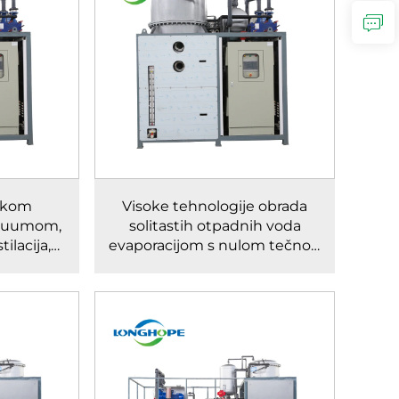
iskom
Visoke tehnologije obrada
akuumom,
solitastih otpadnih voda
ilacija,
evaporacijom s nulom tečnog
 otpadnih
odbacivanja (ZLD) vakuum蒸发
iji
ator