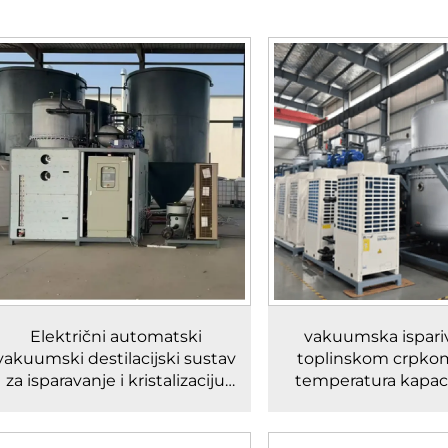
Električni automatski
vakuumska ispari
vakuumski destilacijski sustav
toplinskom crpkom
za isparavanje i kristalizaciju
temperatura kapac
natrijevog klorida i natrijevog
tona dnevn
sulfata pri niskim
temperaturama