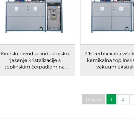
Kineski zavod za industrijsko
CE certificirana više
rješenje kristalizacije s
kemikalna toplins
toplinskim čerpadlom na
vakuum ekstrak
niskoj temperaturi pod
koncentratora krist
vakuumom
Previše
1
2