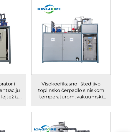
rator i
Visokoefikasno i štedljivo
entraciju
toplinsko čerpadlo s niskom
lejtež iz
temperaturom, vakuumski
cija
kristalizator iz Kine