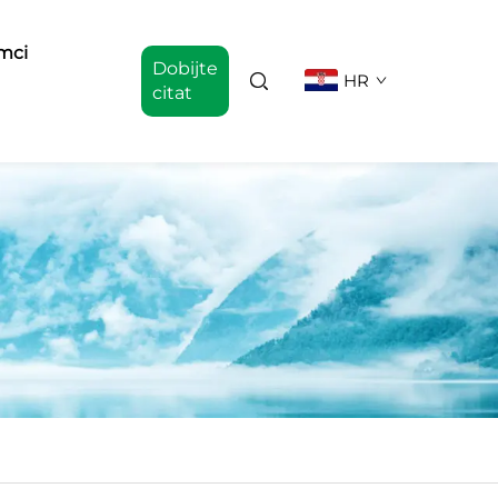
mci
Dobijte
HR
citat