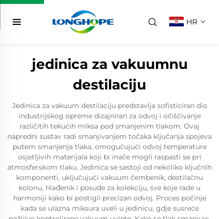
HR
jedinica za vakuumnu
destilaciju
Jedinica za vakuum destilaciju predstavlja sofisticiran dio
industrijskog opreme dizajniran za odvoj i očišćivanje
različitih tekućih miksa pod smanjenim tlakom. Ovaj
napredni sustav radi smanjivanjem točaka ključanja spojeva
putem smanjenja tlaka, omogućujući odvoj temperature
osjetljivih materijala koji bi inače mogli raspasti se pri
atmosferskom tlaku. Jedinica se sastoji od nekoliko ključnih
komponenti, uključujući vakuum čembenik, destilačnu
kolonu, hlađenik i posude za kolekciju, sve koje rade u
harmoniji kako bi postigli precizan odvoj. Proces počinje
kada se ulazna miksura uveli u jedinicu, gdje susreće
pažljivo kontrolirane vakuum uvjete. Kako se tlak smanjuje,