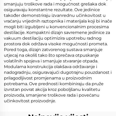
smanjuju troškove rada i mogućnost grešaka dok
osiguravaju konstantne rezultate. Ove jedinice
također demonstriraju izvanrednu učinkovitost u
vraćanju vrijednih raztopnika i materijala koji bi inače
mogli biti izgubljeni u konvencionalnim procesima
destilacije. Kompaktni dizajn savremene jedinice za
vakuum destilaciju optimizira upotrebu radnog
prostora dok održava visoke mogućnosti prometa.
Pored toga, dizajn zatvorenog sustava smanjuje
utjecaj na okoliš tako što sprečava otpuskanje
volatilnih spojeva i smanjuje stvaranje otpada.
Modularna konstrukcija olakšava održavanje i
nadogradnju, osiguravajući dugotrajnu pouzdanost i
prilagodljivost promjenama u proizvodnim
potrebama. Ove prednosti kombiniraju da pruže
izvrstan povrat akcija kroz poboljšanu kvalitetu
proizvoda, smanjene troškove rada i povećanu
učinkovitost proizvodnje.