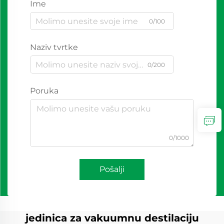
Ime
0/100
Naziv tvrtke
0/200
Poruka
0/1000
Pošalji
jedinica za vakuumnu destilaciju