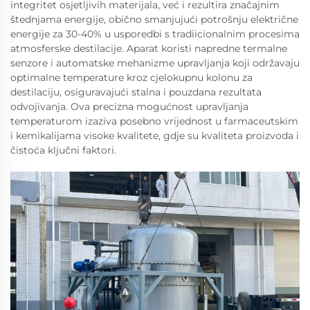
integritet osjetljivih materijala, već i rezultira značajnim
štednjama energije, obično smanjujući potrošnju električne
energije za 30-40% u usporedbi s tradiicionalnim procesima
atmosferske destilacije. Aparat koristi napredne termalne
senzore i automatske mehanizme upravljanja koji održavaju
optimalne temperature kroz cjelokupnu kolonu za
destilaciju, osiguravajući stalna i pouzdana rezultata
odvojivanja. Ova precizna mogućnost upravljanja
temperaturom izaziva posebno vrijednost u farmaceutskim
i kemikalijama visoke kvalitete, gdje su kvaliteta proizvoda i
čistoća ključni faktori.