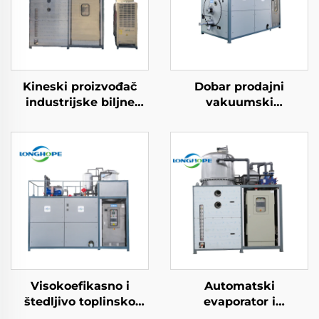
Kineski proizvođač
Dobar prodajni
industrijske biljne
vakuumski
obrade vode
industrijski uređaj s
Niskotemperaturni
niskim potrošnjom za
vakuumni evaporator
evaporaciju i
mašinerije
kristalizaciju za
obradu otpadne vode
Visokoefikasno i
Automatski
štedljivo toplinsko
evaporator i
čerpadlo s niskom
kristalizator za