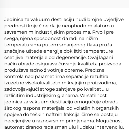
temperaturom,
koncentraciju RO
vakuumski
otpadnih voda i lejtež
kristalizator iz Kine
iz popunskih lokacija
Jedinica za vakuum destilaciju nudi brojne uvjerljive
prednosti koje čine da je neophodnim alatom u
savremenim industrijskim procesima. Prvo i pre
svega, njena sposobnost da radi na nižim
temperaturama putem smanjenog tlaka pruža
značajne uštede energije dok štiti temperature
osetljive materijale od degeneracije. Ovaj lagani
način obrade osigurava čuvanje kvaliteta proizvoda i
produžava radno životinje opreme. Precizna
kontrola nad parametrima separacije rezultira
izuzetno visokokvalitetnim krajnjim proizvodima,
zadovoljavajući stroge zahtjeve po kvalitetu u
različitim industrijskim granama. Versatilnost
jedinica za vakuum destilaciju omogućuje obradu
širokog raspona materijala, od volatilnih organskih
spojeva do teških naftnih frakcija, čime se postaju
neocjenjive u raznovrsnim primjenama. Mogućnosti
automatiziranog rada smanjuju ljudsku intervenciju,