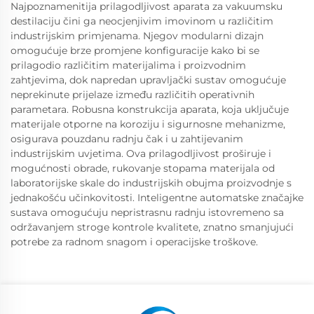
Najpoznamenitija prilagodljivost aparata za vakuumsku
destilaciju čini ga neocjenjivim imovinom u različitim
industrijskim primjenama. Njegov modularni dizajn
omogućuje brze promjene konfiguracije kako bi se
prilagodio različitim materijalima i proizvodnim
zahtjevima, dok napredan upravljački sustav omogućuje
neprekinute prijelaze između različitih operativnih
parametara. Robusna konstrukcija aparata, koja uključuje
materijale otporne na koroziju i sigurnosne mehanizme,
osigurava pouzdanu radnju čak i u zahtijevanim
industrijskim uvjetima. Ova prilagodljivost proširuje i
mogućnosti obrade, rukovanje stopama materijala od
laboratorijske skale do industrijskih obujma proizvodnje s
jednakošću učinkovitosti. Inteligentne automatske značajke
sustava omogućuju nepristrasnu radnju istovremeno sa
održavanjem stroge kontrole kvalitete, znatno smanjujući
potrebe za radnom snagom i operacijske troškove.