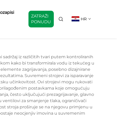
ozapisi
ZATRAŽI
HR
PONUDU
sadržaj iz različitih tvari putem kontroliranih
lakom kako bi transformirala vodu iz tekućeg u
e elemente zagrijavanja, posebno dizajnirane
zultatima. Suvremeni strojevi za isparavanje
sku učinkovitost. Ovi strojevi mogu rukovati
a, s prilagođenim postavkama koje omogućuju
vanja, često uključujući prezagrijavanje, glavno
ventilovi za smanjenje tlaka, ograničivači
nost stroja proširuje se na njegovu primjenu u
e postaje neocjenjiv imovina u suvremenim