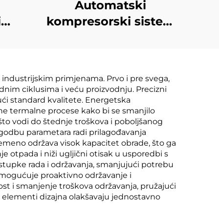
Automatski
i
kompresorski sistem
za
s niskom
 RO
temperaturom i
 i
vakuumom, oprema
 industrijskim primjenama. Prvo i pre svega,
skih
za razmjenu hladnje i
im ciklusima i veću proizvodnju. Precizni
topline za obradu
jući standard kvalitete. Energetska
rane termalne procese kako bi se smanjilo
otpadne vode
to vodi do štednje troškova i poboljšanog
lagodbu parametara radi prilagođavanja
remeno održava visok kapacitet obrade, što ga
otpada i niži ugljični otisak u usporedbi s
ostupke rada i održavanja, smanjujući potrebu
mogućuje proaktivno održavanje i
st i smanjenje troškova održavanja, pružajući
ni elementi dizajna olakšavaju jednostavno