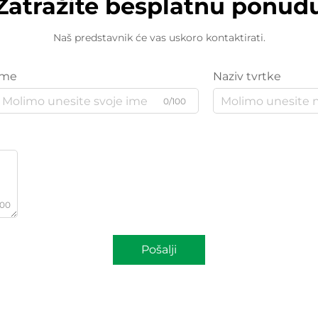
Zatražite besplatnu ponud
Naš predstavnik će vas uskoro kontaktirati.
Ime
Naziv tvrtke
0/100
000
Pošalji