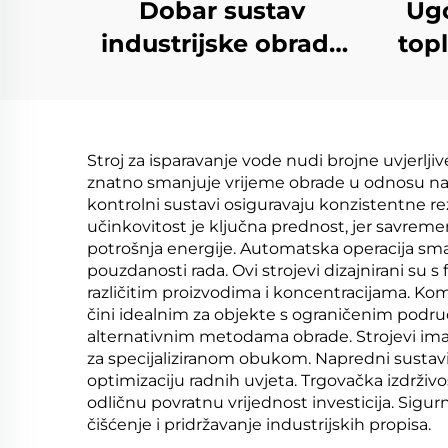
Dobar sustav
Ug
industrijske obrade
topl
otpadnih voda
mašine za vakuum
te
ZLD koncentraciju
in
Stroj za isparavanje vode nudi brojne uvjerlj
recikliranje otpadnih
znatno smanjuje vrijeme obrade u odnosu na 
voda
kontrolni sustavi osiguravaju konzistentne rez
učinkovitost je ključna prednost, jer savreme
potrošnja energije. Automatska operacija sm
pouzdanosti rada. Ovi strojevi dizajnirani s
različitim proizvodima i koncentracijama. Ko
čini idealnim za objekte s ograničenim područ
alternativnim metodama obrade. Strojevi imaju
za specijaliziranom obukom. Napredni susta
optimizaciju radnih uvjeta. Trgovačka izdrži
odličnu povratnu vrijednost investicija. Sigur
čišćenje i pridržavanje industrijskih propisa.