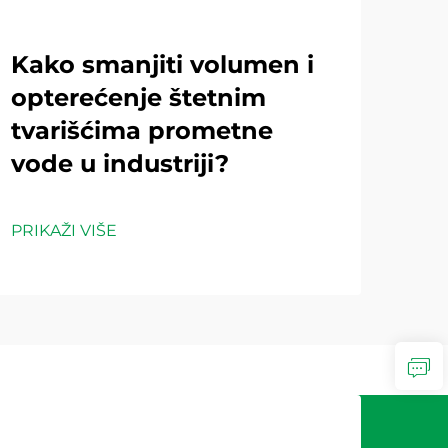
Kako smanjiti volumen i
Ka
opterećenje štetnim
teh
tvarišćima prometne
ob
vode u industriji?
pr
ind
PRIKAŽI VIŠE
PRIK