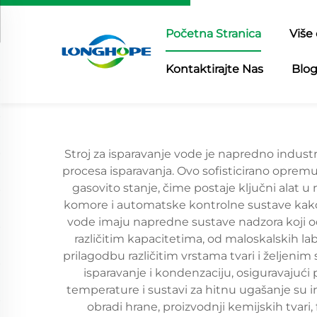
Početna Stranica
Više
Kontaktirajte Nas
Blo
Stroj za isparavanje vode je napredno industri
procesa isparavanja. Ovo sofisticirano opremu
gasovito stanje, čime postaje ključni alat 
komore i automatske kontrolne sustave kako 
vode imaju napredne sustave nadzora koji od
različitim kapacitetima, od maloskalskih l
prilagodbu različitim vrstama tvari i željenim 
isparavanje i kondenzaciju, osiguravajući
temperature i sustavi za hitnu ugašanje su in
obradi hrane, proizvodnji kemijskih tvar