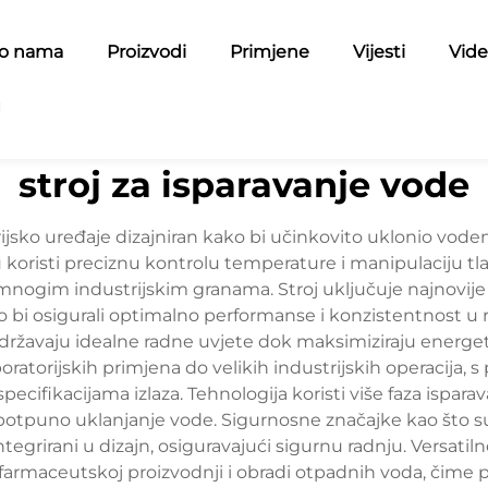
 o nama
Proizvodi
Primjene
Vijesti
Vide
g
stroj za isparavanje vode
jsko uređaje dizajniran kako bi učinkovito uklonio vodeni 
 koristi preciznu kontrolu temperature i manipulaciju t
u mnogim industrijskim granama. Stroj uključuje najnovij
bi osigurali optimalno performanse i konzistentnost u re
ržavaju idealne radne uvjete dok maksimiziraju energet
aboratorijskih primjena do velikih industrijskih operacij
specifikacijama izlaza. Tehnologija koristi više faza ispara
 potpuno uklanjanje vode. Sigurnosne značajke kao što su 
tegrirani u dizajn, osiguravajući sigurnu radnju. Versatil
i, farmaceutskoj proizvodnji i obradi otpadnih voda, čim