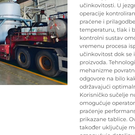
učinkovitosti. U jezg
operacije kontrolir
praćene i prilagodbe
temperaturu, tlak i b
kontrolni sustav om
vremenu procesa isp
učinkovitost dok se
proizvoda. Tehnologi
mehanizme povratne
odgovore na bilo kak
održavajući optimaln
Korisničko sučelje nu
omogućuje operatori
praćenje performans
prikazane tablice. 
također uključuje m