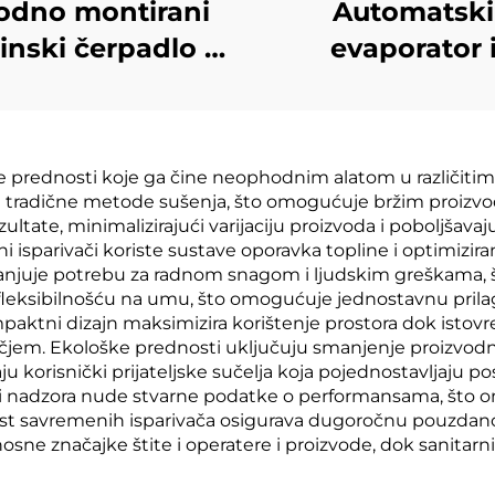
odno montirani
Automatski
inski čerpadlo s
evaporator 
niskom
kristalizator 
mperaturom za
koncentraciju
dustriju obrade
otpadnih voda
ive prednosti koje ga čine neophodnim alatom u različitim
lejtež iz popun
tradične metode sušenja, što omogućuje bržim proizvodn
lokacija
ultate, minimalizirajući varijaciju proizvoda i poboljšava
ni isparivači koriste sustave oporavka topline i optimizi
anjuje potrebu za radnom snagom i ljudskim greškama, š
u s fleksibilnošću na umu, što omogućuje jednostavnu pri
mpaktni dizajn maksimizira korištenje prostora dok istov
jem. Ekološke prednosti uključuju smanjenje proizvodnje 
 korisnički prijateljske sučelja koja pojednostavljaju p
vi nadzora nude stvarne podatke o performansama, što o
vost savremenih isparivača osigurava dugoročnu pouzdano
nosne značajke štite i operatere i proizvode, dok sanitar