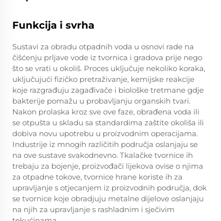
Funkcija i svrha
Sustavi za obradu otpadnih voda u osnovi rade na
čišćenju prljave vode iz tvornica i gradova prije nego
što se vrati u okoliš. Proces uključuje nekoliko koraka,
uključujući fizičko pretraživanje, kemijske reakcije
koje razgrađuju zagađivače i biološke tretmane gdje
bakterije pomažu u probavljanju organskih tvari.
Nakon prolaska kroz sve ove faze, obrađena voda ili
se otpušta u skladu sa standardima zaštite okoliša ili
dobiva novu upotrebu u proizvodnim operacijama.
Industrije iz mnogih različitih područja oslanjaju se
na ove sustave svakodnevno. Tkalačke tvornice ih
trebaju za bojenje, proizvođači lijekova ovise o njima
za otpadne tokove, tvornice hrane koriste ih za
upravljanje s otjecanjem iz proizvodnih područja, dok
se tvornice koje obradjuju metalne dijelove oslanjaju
na njih za upravljanje s rashladnim i sječivim
tekućinama.