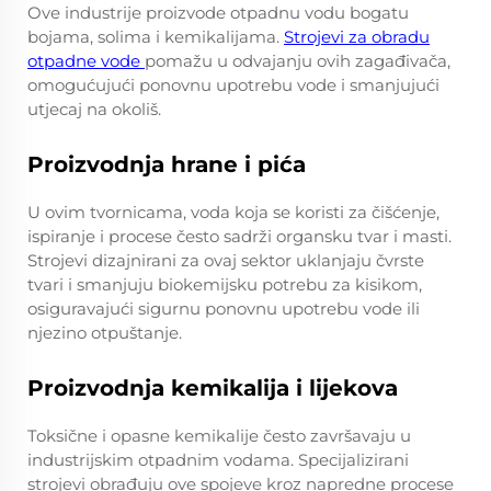
Ove industrije proizvode otpadnu vodu bogatu
bojama, solima i kemikalijama.
Strojevi za obradu
otpadne vode
pomažu u odvajanju ovih zagađivača,
omogućujući ponovnu upotrebu vode i smanjujući
utjecaj na okoliš.
Proizvodnja hrane i pića
U ovim tvornicama, voda koja se koristi za čišćenje,
ispiranje i procese često sadrži organsku tvar i masti.
Strojevi dizajnirani za ovaj sektor uklanjaju čvrste
tvari i smanjuju biokemijsku potrebu za kisikom,
osiguravajući sigurnu ponovnu upotrebu vode ili
njezino otpuštanje.
Proizvodnja kemikalija i lijekova
Toksične i opasne kemikalije često završavaju u
industrijskim otpadnim vodama. Specijalizirani
strojevi obrađuju ove spojeve kroz napredne procese