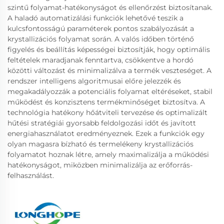
szintű folyamat-hatékonyságot és ellenőrzést biztosítanak.
A haladó automatizálási funkciók lehetővé teszik a
kulcsfontosságú paraméterek pontos szabályozását a
krystallizációs folyamat során. A valós időben történő
figyelés és beállítás képességei biztosítják, hogy optimális
feltételek maradjanak fenntartva, csökkentve a hordó
közötti változást és minimalizálva a termék veszteséget. A
rendszer intelligens algoritmusai előre jelezzék és
megakadályozzák a potenciális folyamat eltéréseket, stabil
működést és konzisztens termékminőséget biztosítva. A
technológia hatékony hőátviteli tervezése és optimalizált
hűtési stratégiái gyorsabb feldolgozási időt és javított
energiahasználatot eredményeznek. Ezek a funkciók egy
olyan magasra bízható és termelékeny krystallizációs
folyamatot hoznak létre, amely maximalizálja a működési
hatékonyságot, miközben minimalizálja az erőforrás-
felhasználást.