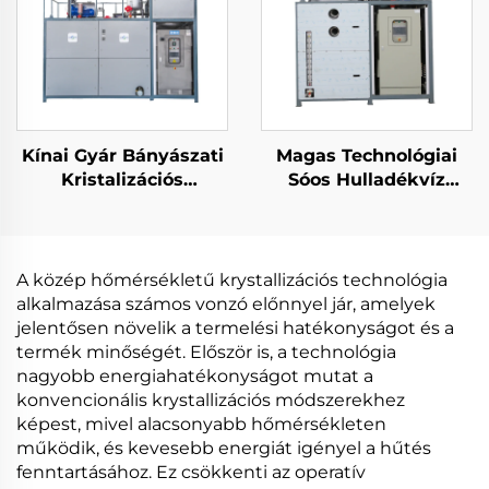
Kínai Gyár Bányászati
Magas Technológiai
Kristalizációs
Sóos Hulladékvíz
Megoldás Alacsony
Feldolgozás Füsttelen
Hőmérsékletű
Vízfeldarálás (ZLD)
Elektromos Hőpumpa
Hulladékvíz Feldaráló
Vakuumos Kristalizáló
Vakuumos
A közép hőmérsékletű krystallizációs technológia
Fehérjefeldaráló
alkalmazása számos vonzó előnnyel jár, amelyek
jelentősen növelik a termelési hatékonyságot és a
termék minőségét. Először is, a technológia
nagyobb energiahatékonyságot mutat a
konvencionális krystallizációs módszerekhez
képest, mivel alacsonyabb hőmérsékleten
működik, és kevesebb energiát igényel a hűtés
fenntartásához. Ez csökkenti az operatív