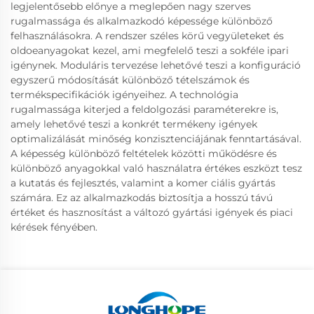
legjelentősebb előnye a meglepően nagy szerves
rugalmassága és alkalmazkodó képessége különböző
felhasználásokra. A rendszer széles körű vegyületeket és
oldoeanyagokat kezel, ami megfelelő teszi a sokféle ipari
igénynek. Moduláris tervezése lehetővé teszi a konfiguráció
egyszerű módosítását különböző tételszámok és
termékspecifikációk igényeihez. A technológia
rugalmassága kiterjed a feldolgozási paraméterekre is,
amely lehetővé teszi a konkrét termékeny igények
optimalizálását minőség konzisztenciájának fenntartásával.
A képesség különböző feltételek közötti működésre és
különböző anyagokkal való használatra értékes eszközt tesz
a kutatás és fejlesztés, valamint a komer ciális gyártás
számára. Ez az alkalmazkodás biztosítja a hosszú távú
értéket és hasznosítást a változó gyártási igények és piaci
kérések fényében.