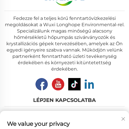
Fedezze fel a teljes körű fenntartóvízkezelési
megoldásokat a Wuxi Longhope Environmental-rel.
Specializálunk magas minőségű alacsony
hőmérsékletű hőpumpás szivárványozók és
krystallizációs gépek tervezésében, amelyek az Ön
egyedi igényeire szabva vannak. Működjön velünk
partnerként fenntartható üzleti tevékenység
érdekében és környezeti kitüntetettség
érdekében.
LÉPJEN KAPCSOLATBA
Add: Nanhu út 12., Wuxi város, Jiāngsū tartomány
We value your privacy
E-mail:
[email protected]