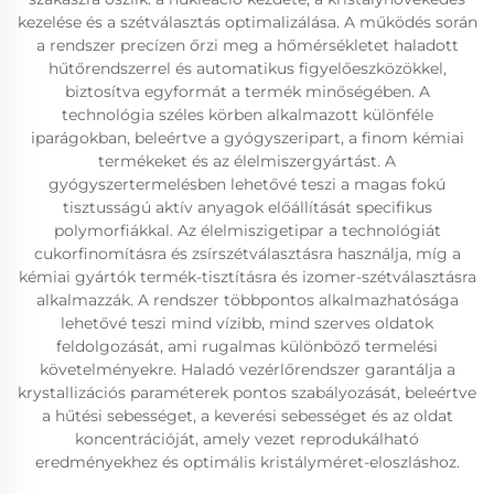
kezelése és a szétválasztás optimalizálása. A működés során
a rendszer precízen őrzi meg a hőmérsékletet haladott
hűtőrendszerrel és automatikus figyelőeszközökkel,
biztosítva egyformát a termék minőségében. A
technológia széles körben alkalmazott különféle
iparágokban, beleértve a gyógyszeripart, a finom kémiai
termékeket és az élelmiszergyártást. A
gyógyszertermelésben lehetővé teszi a magas fokú
tisztusságú aktív anyagok előállítását specifikus
polymorfiákkal. Az élelmiszigetipar a technológiát
cukorfinomításra és zsírszétválasztásra használja, míg a
kémiai gyártók termék-tisztításra és izomer-szétválasztásra
alkalmazzák. A rendszer többpontos alkalmazhatósága
lehetővé teszi mind vízibb, mind szerves oldatok
feldolgozását, ami rugalmas különböző termelési
követelményekre. Haladó vezérlőrendszer garantálja a
krystallizációs paraméterek pontos szabályozását, beleértve
a hűtési sebességet, a keverési sebességet és az oldat
koncentrációját, amely vezet reprodukálható
eredményekhez és optimális kristályméret-eloszláshoz.