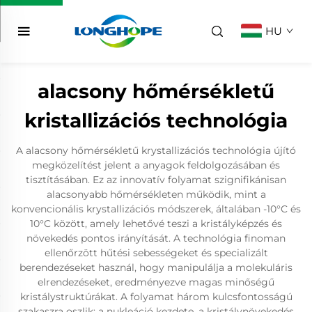
HU
alacsony hőmérsékletű
kristallizációs technológia
A alacsony hőmérsékletű krystallizációs technológia újító
megközelítést jelent a anyagok feldolgozásában és
tisztításában. Ez az innovatív folyamat szignifikánisan
alacsonyabb hőmérsékleten működik, mint a
konvencionális krystallizációs módszerek, általában -10°C és
10°C között, amely lehetővé teszi a kristályképzés és
növekedés pontos irányítását. A technológia finoman
ellenőrzött hűtési sebességeket és specializált
berendezéseket használ, hogy manipulálja a molekuláris
elrendezéseket, eredményezve magas minőségű
kristálystruktúrákat. A folyamat három kulcsfontosságú
szakaszra oszlik: a nukleáció kezdete, a kristálynövekedés