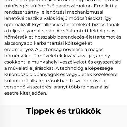
minőségét különböző darabszámokon. Emellett a
rendszer zártnyi ellenőrzési mechanizmusai
lehetővé teszik a valós idejű módosításokat, így
optimalizált krystallizációs feltételeket biztosítanak
a teljes folyamat során. A csökkentett feldolgozási
hőmérséklet hosszabb berendezés-élettartamot és
alacsonyabb karbantartási költségeket
eredményez. A biztonság növelése a magas
hőmérsékletű műveletek kizárásával jár, amely
csökkenti a munkahelyi veszélyeket és egyszerűsíti
a műveleti eljárásokat. A technológia képessége
különböző oldóanyagok és vegyületek kezelésére
különböző alkalmazásokban teszi lehetővé a
versengő visszatérési arányt több felhasználási
esetre kiterjedően.
Tippek és trükkök