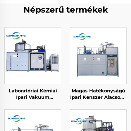
Népszerű termékek
Laboratóriai Kémiai
Magas Hatékonyságú
Ipari Vakuum
Ipari Kenszer Alacsony
Szivárgtatási Üzem
Hőmérsékletű
Eldestesítő
Koncentrált
Visszaszerzési Gép
Folyadékkezelési
Szilárdító Krystallizáló
Eszköz