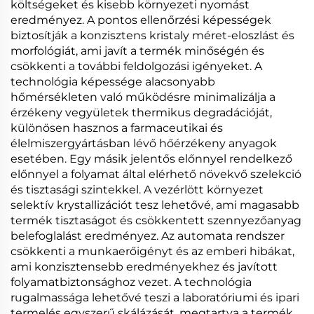
költségeket és kisebb környezeti nyomást
eredményez. A pontos ellenőrzési képességek
biztosítják a konzisztens kristaly méret-eloszlást és
morfológiát, ami javít a termék minőségén és
csökkenti a további feldolgozási igényeket. A
technológia képessége alacsonyabb
hőmérsékleten való működésre minimalizálja a
érzékeny vegyületek thermikus degradációját,
különösen hasznos a farmaceutikai és
élelmiszergyártásban lévő hőérzékeny anyagok
esetében. Egy másik jelentős előnnyel rendelkező
előnnyel a folyamat által elérhető növekvő szelekció
és tisztasági szintekkel. A vezérlött környezet
selektív krystallizációt tesz lehetővé, ami magasabb
termék tisztaságot és csökkentett szennyezőanyag
belefoglalást eredményez. Az automata rendszer
csökkenti a munkaerőigényt és az emberi hibákat,
ami konzisztensebb eredményekhez és javított
folyamatbiztonsághoz vezet. A technológia
rugalmassága lehetővé teszi a laboratóriumi és ipari
termelés egyszerű skálázását, megtartva a termék