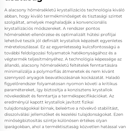
A alacsony hőmérsékletű krystallizációs technológia kiváló
abban, hogy kiváló termékminőséget és tisztasági szintet
szolgáltat, amelyek meghaladják a konvencionális
krystallizációs módszereket. A rendszer pontos
hőmérséklet-ellenőrzése és optimalizált hűtési profiljai
lehetővé teszik jól definiált krystallok képzését egyenletes
méreteloszlással. Ez az egyenletesség kulcsfontosságú a
további feldolgozási folyamatok hatékonyságához és a
végtermék teljesítményéhez. A technológia képessége az
állandó, alacsony hőmérsékletű feltételek fenntartására
minimalizálja a polymorfiás átmenetek és nem kívánt
szennyező anyagok beavatkozásának kockázatát. Haladó
figyelőrendszer folyamatosan nyomon követi a kritikus
paramétereket, így biztosítja a konzisztens krystallok
növekedését és fenntartja a termékspecifikációkat. Az
eredményül kapott krystallok javított fizikai
tulajdonságokkal bírnak, beleértve a növekvő stabilitást,
disszolválási jellemzőket és kezelési tulajdonságokat. Ezen
minőségbiztosítás szintje különösen értékes olyan
iparágokban, ahol a terméktisztaság közvetlen hatással van