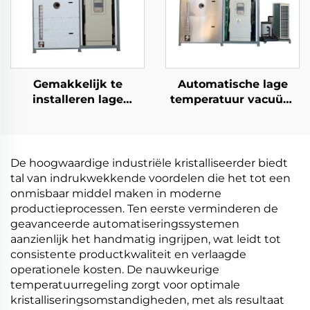
Gemakkelijk te
Automatische lage
installeren lage
temperatuur vacuüm
temperatuur
verdampingscompresso
elektrische
koelinstallatie
warmtepomp
warmte-
vacuümverdampingsapparaat
uitwisselingsapparatuur
De hoogwaardige industriële kristalliseerder biedt
voor de
afvalwaterbehandeling
tal van indrukwekkende voordelen die het tot een
bewerkingsindustrie
onmisbaar middel maken in moderne
productieprocessen. Ten eerste verminderen de
geavanceerde automatiseringssystemen
aanzienlijk het handmatig ingrijpen, wat leidt tot
consistente productkwaliteit en verlaagde
operationele kosten. De nauwkeurige
temperatuurregeling zorgt voor optimale
kristalliseringsomstandigheden, met als resultaat