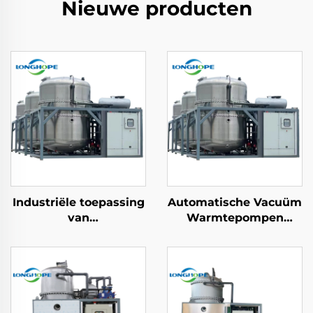
Nieuwe producten
Industriële toepassing
Automatische Vacuüm
van
Warmtepompen
afvalwaterbehandelings
Afvalwater Continu
vacuum destillerij
Desalineringsverdichti
Evaporator machine
fabriek