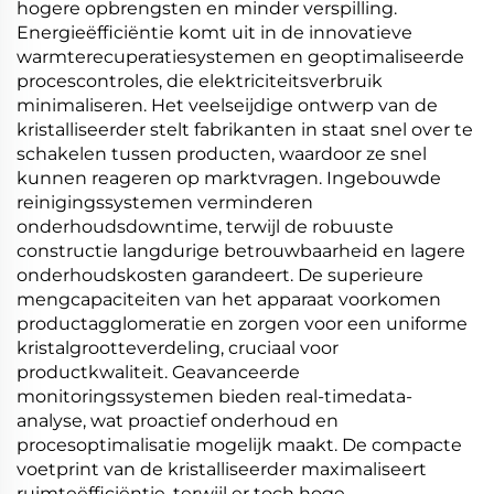
hogere opbrengsten en minder verspilling.
Energieëfficiëntie komt uit in de innovatieve
warmterecuperatiesystemen en geoptimaliseerde
procescontroles, die elektriciteitsverbruik
minimaliseren. Het veelseijdige ontwerp van de
kristalliseerder stelt fabrikanten in staat snel over te
schakelen tussen producten, waardoor ze snel
kunnen reageren op marktvragen. Ingebouwde
reinigingssystemen verminderen
onderhoudsdowntime, terwijl de robuuste
constructie langdurige betrouwbaarheid en lagere
onderhoudskosten garandeert. De superieure
mengcapaciteiten van het apparaat voorkomen
productagglomeratie en zorgen voor een uniforme
kristalgrootteverdeling, cruciaal voor
productkwaliteit. Geavanceerde
monitoringssystemen bieden real-timedata-
analyse, wat proactief onderhoud en
procesoptimalisatie mogelijk maakt. De compacte
voetprint van de kristalliseerder maximaliseert
ruimteëfficiëntie, terwijl er toch hoge