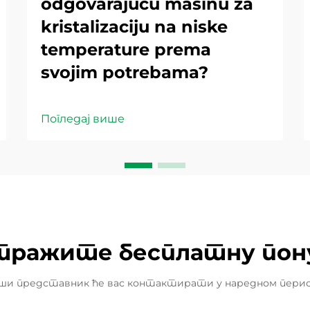
odgovarajuću mašinu za
kristalizaciju na niske
temperature prema
svojim potrebama?
Погледај више
тражите бесплатну пон
ши представник ће вас контактирати у наредном перио