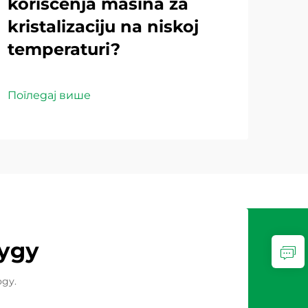
korišćenja mašina za
i 
kristalizaciju na niskoj
tva
temperaturi?
ot
Погледај више
Пог
уду
ду.