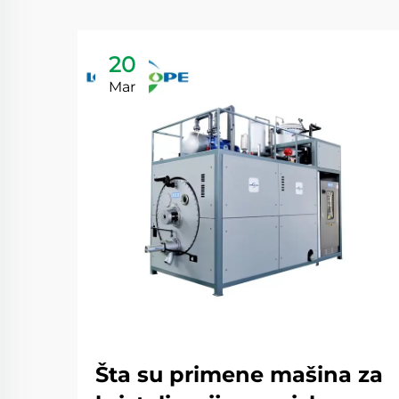
20
Mar
Šta su primene mašina za