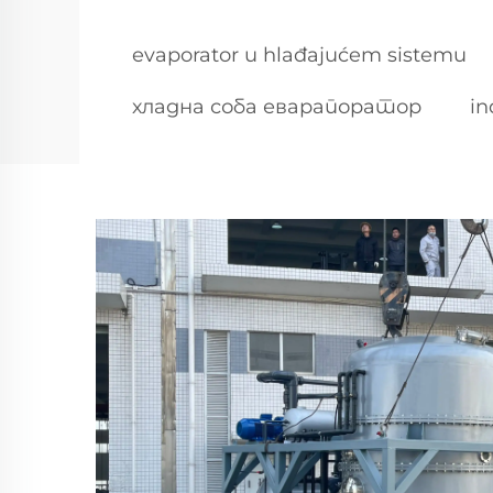
evaporator u hlađajućem sistemu
хладна соба еварапоратор
in