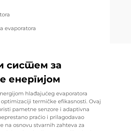
tora
a evaporatora
и систем за
е енергијом
energijom hlađajućeg evaporatora
 optimizaciji termičke efikasnosti. Ovaj
koristi pametne senzore i adaptivna
neprestano praćio i prilagodavao
e na osnovu stvarnih zahteva za