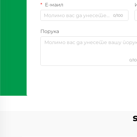
Е-маил
0/100
Порука
0/1