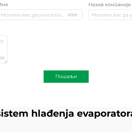
Име
Назив компаније
0/100
000
Пошаљи
sistem hlađenja evaporator