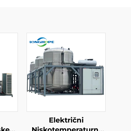
Električni
ske
Niskotemperaturni