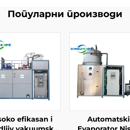
Популарни производи
soko efikasan i
Automatski
dljiv vakuumski
Evaporator Ni