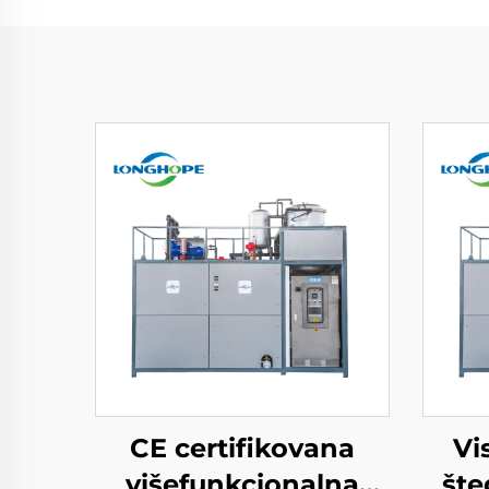
CE certifikovana
Vi
višefunkcionalna
šte