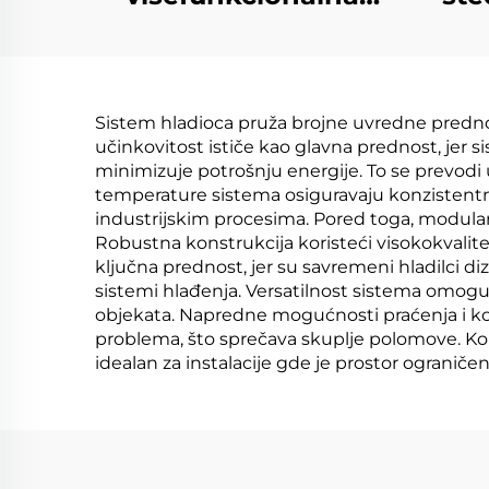
hemijska mašina za
k
toplinsku pumpe
vakuum ekstrakcije
t
Sistem hladioca pruža brojne uvredne prednos
koncentriranja i
top
učinkovitost ističe kao glavna prednost, jer
kristalizacije
minimizuje potrošnju energije. To se prevod
temperature sistema osiguravaju konzistentno
industrijskim procesima. Pored toga, modular
Robustna konstrukcija koristeći visokokvalit
ključna prednost, jer su savremeni hladilci di
sistemi hlađenja. Versatilnost sistema omoguć
objekata. Napredne mogućnosti praćenja i k
problema, što sprečava skuplje polomove. Ko
idealan za instalacije gde je prostor ograničen