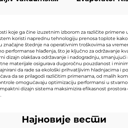
ristalizator sa
Temperature 
niskom
Vakuom, Kompre
emperaturom
Hlađenje, Opre
ti koje ga čine izuzetnim izborom za različite primene 
linske pumpe iz
Teplo Obmen
 sistem koristi naprednu tehnologiju prenosa toplote kak
Kine
Mašinerija za O
i u značajne štednje na operativnim troškovima sa vrem
 performanse hlađenja, što je ključno za održavanje kval
Otpadnih Vo
ni dizajn olakšava održavanje i nadogradnju, smanjujući
etne materijale osigurava dugoročnu pouzdanost i minima
zajnirani da rade sa ekološki prihvatljivim hladnjacima i 
ava da se prilagodi različitim primenama, od malih komer
ontrole omogućavaju optimizaciju performansi u stvarn
mpaktni dizajn sistema maksimizira efikasnost prostora
.
Најновије вести