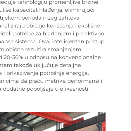
seduje tehnologiju promenljive brzine
liše kapacitet hlađenja, eliminujući
 tijekom perioda nižeg zahteva.
naliziraju običaje korišćenja i okolišne
iđali potrebe za hlađenjem i proaktivno
anse sistema. Ovaj inteligentan pristup
om obično rezultira smanjenjem
od 20-30% u odnosu na konvencionalne
istem takođe uključuje detaljne
i prikazivanja potrošnje energije,
nicima da praću metrike performansi i
za dodatne poboljšaje u efikasnosti.