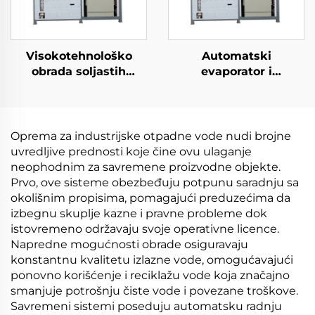
Visokotehnološko
Automatski
obrada soljastih
evaporator i
otpadnih voda
kristalizator za
evaporacija nula
koncentraciju RO
tekućeg otpuštanja
otpadne vode i lejtež
(ZLD) obrada otpadne
iz deponije
Oprema za industrijske otpadne vode nudi brojne
vode vakuumski
uvredljive prednosti koje čine ovu ulaganje
evaporator
neophodnim za savremene proizvodne objekte.
Prvo, ove sisteme obezbeđuju potpunu saradnju sa
okolišnim propisima, pomagajući preduzećima da
izbegnu skuplje kazne i pravne probleme dok
istovremeno održavaju svoje operativne licence.
Napredne mogućnosti obrade osiguravaju
konstantnu kvalitetu izlazne vode, omogućavajući
ponovno korišćenje i reciklažu vode koja značajno
smanjuje potrošnju čiste vode i povezane troškove.
Savremeni sistemi poseduju automatsku radnju