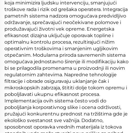
koja minimizira ljudsku intervenciju, smanjujući
troškove rada i rizik od grešaka operatera. Integracija
pametnih sistema nadzora omogućava predvidljivo
održavanje, sprečavajući neočekivane polomove i
produžavajući životni vek opreme. Energetska
efikasnost dizajna uključuje oporavak topline i
optimalnu kontrolu procesa, rezultirajući nižim
operativnim troškovima i smanjenim ugljikovim
otpečanim. Modularna priroda savremenih sistema
omogućava jednostavno širenje ili modifikaciju kako
bi se prilagodila promenama u proizvodnji ili novim
regulatornim zahtevima. Napredne tehnologije
filtracije i obrade osiguravaju uklanjanje čak i
mikroskopskih zabrzaja, štititi dolje tokom opremu i
poboljšavati ukupnu efikasnost procesa.
Implementacija ovih sistema često vodi do
poboljšanja korporativnog slike i ocena održivosti,
pružajući konkurentnu prednost na tržištima gde je
ekološko svestanost sve važnija. Dodatno,
sposobnost oporavka vrednih materijala iz tokova