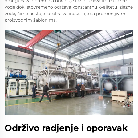
omogućava opremi da obrađuje različite kvalitete ulazne
vode dok istovremeno održava konstantnu kvalitetu izlazne
vode, čime postaje idealna za industrije sa promenljivim
proizvodnim šablonima.
Održivo radjenje i oporavak