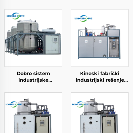
Dobro sistem
Kineski fabrički
industrijske
industrijski rešenje
mašinerije za čišćenje
kristalizacije
otpadnih voda
niskotemperaturni
vakuum ZLD
električni toplinski
koncentracija
čembar vakuumski
recikliranje otpadnih
kristalizator
voda