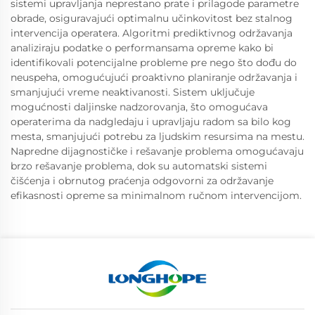
sistemi upravljanja neprestano prate i prilagode parametre
obrade, osiguravajući optimalnu učinkovitost bez stalnog
intervencija operatera. Algoritmi prediktivnog održavanja
analiziraju podatke o performansama opreme kako bi
identifikovali potencijalne probleme pre nego što dođu do
neuspeha, omogućujući proaktivno planiranje održavanja i
smanjujući vreme neaktivanosti. Sistem uključuje
mogućnosti daljinske nadzorovanja, što omogućava
operaterima da nadgledaju i upravljaju radom sa bilo kog
mesta, smanjujući potrebu za ljudskim resursima na mestu.
Napredne dijagnostičke i rešavanje problema omogućavaju
brzo rešavanje problema, dok su automatski sistemi
čišćenja i obrnutog praćenja odgovorni za održavanje
efikasnosti opreme sa minimalnom ručnom intervencijom.