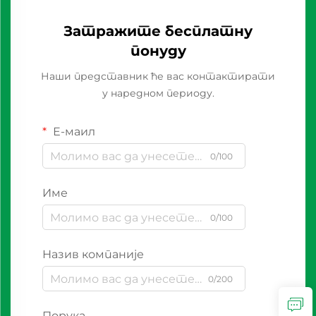
Затражите бесплатну
понуду
Наши представник ће вас контактирати
у наредном периоду.
Е-маил
0/100
Име
0/100
Назив компаније
0/200
Порука