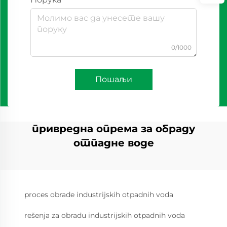
0/1000
Пошаљи
привредна опрема за обраду
отпадне воде
proces obrade industrijskih otpadnih voda
rešenja za obradu industrijskih otpadnih voda