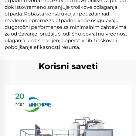
otpadnih voda može stvoriti nove prilike za prihod
dok istovremeno smanjuje troškove odlaganja
otpada. Robasta konstrukcija i pouzdan rad
moderne opreme za otpadne vode osiguravaju
dugoročni performanse sa minimalnim zahtevima
za održavanje, pružajući odličnu povratnu vrednost
ulaganja kroz smanjenje operativnih troškova i
poboljšanje efikasnosti resursa.
Korisni saveti
20
Mar