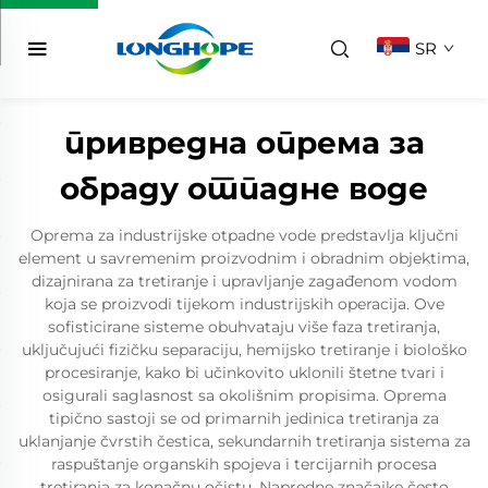
SR
привредна опрема за
обраду отпадне воде
Oprema za industrijske otpadne vode predstavlja ključni
element u savremenim proizvodnim i obradnim objektima,
dizajnirana za tretiranje i upravljanje zagađenom vodom
koja se proizvodi tijekom industrijskih operacija. Ove
sofisticirane sisteme obuhvataju više faza tretiranja,
uključujući fizičku separaciju, hemijsko tretiranje i biološko
procesiranje, kako bi učinkovito uklonili štetne tvari i
osigurali saglasnost sa okolišnim propisima. Oprema
tipično sastoji se od primarnih jedinica tretiranja za
uklanjanje čvrstih čestica, sekundarnih tretiranja sistema za
raspuštanje organskih spojeva i tercijarnih procesa
tretiranja za konačnu očistu. Napredne značajke često