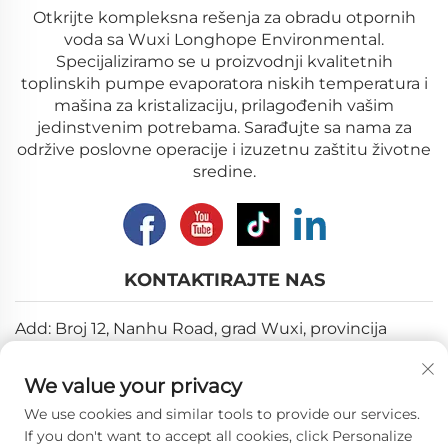
Otkrijte kompleksna rešenja za obradu otpornih
voda sa Wuxi Longhope Environmental.
Specijaliziramo se u proizvodnji kvalitetnih
toplinskih pumpe evaporatora niskih temperatura i
mašina za kristalizaciju, prilagođenih vašim
jedinstvenim potrebama. Sarađujte sa nama za
održive poslovne operacije i izuzetnu zaštitu životne
sredine.
KONTAKTIRAJTE NAS
Add: Broj 12, Nanhu Road, grad Wuxi, provincija
Jiangsu
We value your privacy
Е-маил:
[email protected]
We use cookies and similar tools to provide our services.
Тел:
+86-18018310578
If you don't want to accept all cookies, click Personalize