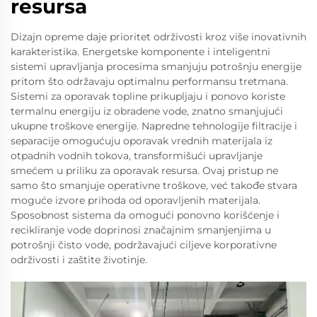
resursa
Dizajn opreme daje prioritet održivosti kroz više inovativnih
karakteristika. Energetske komponente i inteligentni
sistemi upravljanja procesima smanjuju potrošnju energije
pritom što održavaju optimalnu performansu tretmana.
Sistemi za oporavak topline prikupljaju i ponovo koriste
termalnu energiju iz obradene vode, znatno smanjujući
ukupne troškove energije. Napredne tehnologije filtracije i
separacije omogućuju oporavak vrednih materijala iz
otpadnih vodnih tokova, transformišući upravljanje
smećem u priliku za oporavak resursa. Ovaj pristup ne
samo što smanjuje operativne troškove, već takođe stvara
moguće izvore prihoda od oporavljenih materijala.
Sposobnost sistema da omogući ponovno korišćenje i
recikliranje vode doprinosi značajnim smanjenjima u
potrošnji čisto vode, podržavajući ciljeve korporativne
održivosti i zaštite životinje.