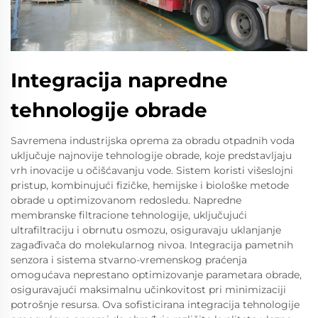
Integracija napredne
tehnologije obrade
Savremena industrijska oprema za obradu otpadnih voda
uključuje najnovije tehnologije obrade, koje predstavljaju
vrh inovacije u očišćavanju vode. Sistem koristi višeslojni
pristup, kombinujući fizičke, hemijske i biološke metode
obrade u optimizovanom redosledu. Napredne
membranske filtracione tehnologije, uključujući
ultrafiltraciju i obrnutu osmozu, osiguravaju uklanjanje
zagađivača do molekularnog nivoa. Integracija pametnih
senzora i sistema stvarno-vremenskog praćenja
omogućava neprestano optimizovanje parametara obrade,
osiguravajući maksimalnu učinkovitost pri minimizaciji
potrošnje resursa. Ova sofisticirana integracija tehnologije