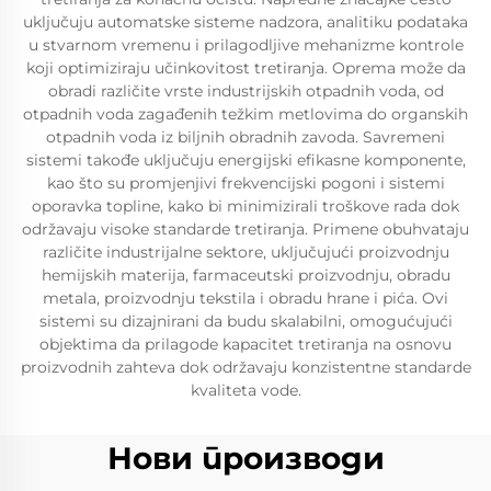
uključuju automatske sisteme nadzora, analitiku podataka
u stvarnom vremenu i prilagodljive mehanizme kontrole
koji optimiziraju učinkovitost tretiranja. Oprema može da
obradi različite vrste industrijskih otpadnih voda, od
otpadnih voda zagađenih težkim metlovima do organskih
otpadnih voda iz biljnih obradnih zavoda. Savremeni
sistemi takođe uključuju energijski efikasne komponente,
kao što su promjenjivi frekvencijski pogoni i sistemi
oporavka topline, kako bi minimizirali troškove rada dok
održavaju visoke standarde tretiranja. Primene obuhvataju
različite industrijalne sektore, uključujući proizvodnju
hemijskih materija, farmaceutski proizvodnju, obradu
metala, proizvodnju tekstila i obradu hrane i pića. Ovi
sistemi su dizajnirani da budu skalabilni, omogućujući
objektima da prilagode kapacitet tretiranja na osnovu
proizvodnih zahteva dok održavaju konzistentne standarde
kvaliteta vode.
Нови производи