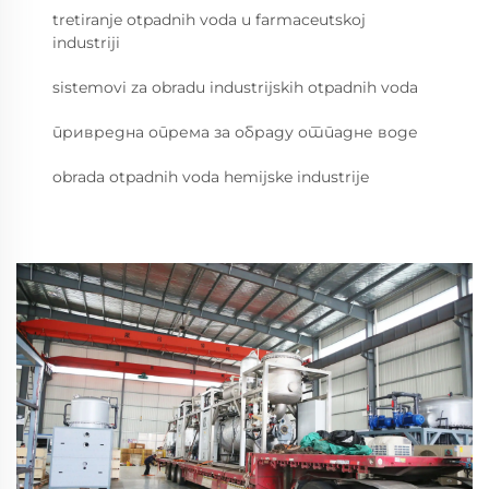
tretiranje otpadnih voda u farmaceutskoj
industriji
sistemovi za obradu industrijskih otpadnih voda
привредна опрема за обраду отпадне воде
obrada otpadnih voda hemijske industrije