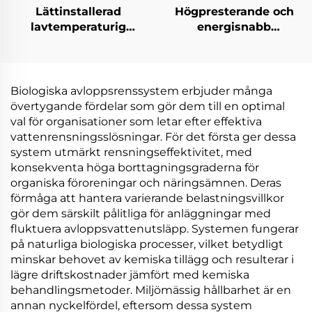
Lättinstallerad
Högpresterande och
lavtemperaturig
energisnabb
elektrisk
lavtemperaturig
värmepumps-
värmepumpsvakuumkrist
vakuumavdunstare för
tillverkad i Kina
bearbetningsindustrin
Biologiska avloppsrenssystem erbjuder många
övertygande fördelar som gör dem till en optimal
val för organisationer som letar efter effektiva
vattenrensningsslösningar. För det första ger dessa
system utmärkt rensningseffektivitet, med
konsekventa höga borttagningsgraderna för
organiska föroreningar och näringsämnen. Deras
förmåga att hantera varierande belastningsvillkor
gör dem särskilt pålitliga för anläggningar med
fluktuera avloppsvattenutsläpp. Systemen fungerar
på naturliga biologiska processer, vilket betydligt
minskar behovet av kemiska tillägg och resulterar i
lägre driftskostnader jämfört med kemiska
behandlingsmetoder. Miljömässig hållbarhet är en
annan nyckelfördel, eftersom dessa system