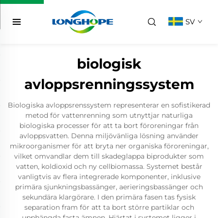
SV
biologisk
avloppsrenningssystem
Biologiska avloppsrenssystem representerar en sofistikerad
metod för vattenrenning som utnyttjar naturliga
biologiska processer för att ta bort föroreningar från
avloppsvatten. Denna miljövänliga lösning använder
mikroorganismer för att bryta ner organiska föroreningar,
vilket omvandlar dem till skadeglappa biprodukter som
vatten, koldioxid och ny cellbiomassa. Systemet består
vanligtvis av flera integrerade komponenter, inklusive
primära sjunkningsbassänger, aerieringsbassänger och
sekundära klargörare. I den primära fasen tas fysisk
separation fram för att ta bort större partiklar och
upphängda fasta ämnen. Hjärtat i systemet ligger i