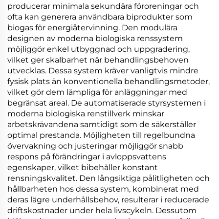
producerar minimala sekundära föroreningar och
ofta kan generera användbara biprodukter som
biogas för energiåtervinning. Den modulära
designen av moderna biologiska renssystem
möjliggör enkel utbyggnad och uppgradering,
vilket ger skalbarhet när behandlingsbehoven
utvecklas. Dessa system kräver vanligtvis mindre
fysisk plats än konventionella behandlingsmetoder,
vilket gör dem lämpliga för anläggningar med
begränsat areal. De automatiserade styrsystemen i
moderna biologiska renstillverk minskar
arbetskrävandena samtidigt som de säkerställer
optimal prestanda. Möjligheten till regelbundna
övervakning och justeringar möjliggör snabb
respons på förändringar i avloppsvattens
egenskaper, vilket bibehåller konstant
rensningskvalitet. Den långsiktiga pålitligheten och
hållbarheten hos dessa system, kombinerat med
deras lägre underhållsbehov, resulterar i reducerade
driftskostnader under hela livscykeln. Dessutom