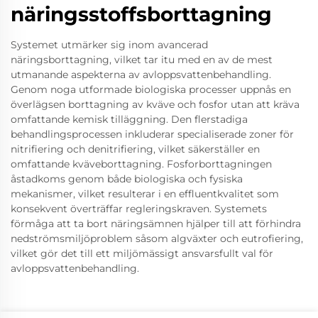
näringsstoffsborttagning
Systemet utmärker sig inom avancerad
näringsborttagning, vilket tar itu med en av de mest
utmanande aspekterna av avloppsvattenbehandling.
Genom noga utformade biologiska processer uppnås en
överlägsen borttagning av kväve och fosfor utan att kräva
omfattande kemisk tilläggning. Den flerstadiga
behandlingsprocessen inkluderar specialiserade zoner för
nitrifiering och denitrifiering, vilket säkerställer en
omfattande kväveborttagning. Fosforborttagningen
åstadkoms genom både biologiska och fysiska
mekanismer, vilket resulterar i en effluentkvalitet som
konsekvent överträffar regleringskraven. Systemets
förmåga att ta bort näringsämnen hjälper till att förhindra
nedströmsmiljöproblem såsom algväxter och eutrofiering,
vilket gör det till ett miljömässigt ansvarsfullt val för
avloppsvattenbehandling.