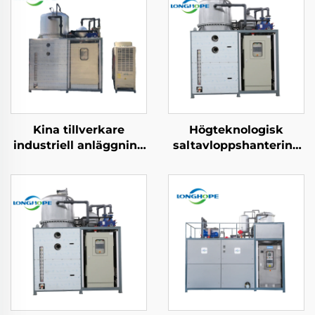
Kina tillverkare
Högteknologisk
industriell anläggning
saltavloppshantering
vattenbehandling
avdunstning noll
lågtemperatur
vätskedisposition
vakuum evaporator
(ZLD)
maskin
avloppshanterings
vakuumavdunstare