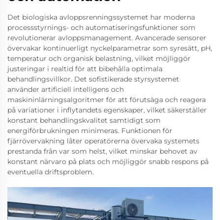
Det biologiska avloppsrenningssystemet har moderna
processstyrnings- och automatiseringsfunktioner som
revolutionerar avloppsmanagement. Avancerade sensorer
övervakar kontinuerligt nyckelparametrar som syresätt, pH,
temperatur och organisk belastning, vilket möjliggör
justeringar i realtid för att bibehålla optimala
behandlingsvillkor. Det sofistikerade styrsystemet
använder artificiell intelligens och
maskininlärningsalgoritmer för att förutsäga och reagera
på variationer i inflytandets egenskaper, vilket säkerställer
konstant behandlingskvalitet samtidigt som
energiförbrukningen minimeras. Funktionen för
fjärrövervakning låter operatörerna övervaka systemets
prestanda från var som helst, vilket minskar behovet av
konstant närvaro på plats och möjliggör snabb respons på
eventuella driftsproblem.