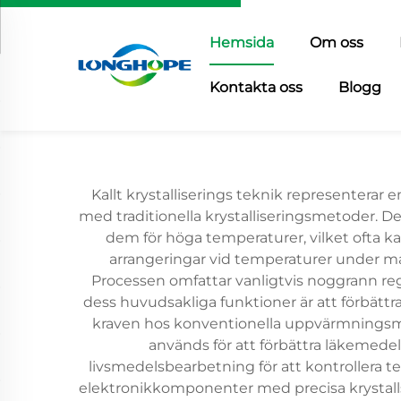
Hemsida
Om oss
Kontakta oss
Blogg
Kallt krystalliserings teknik representer
med traditionella krystalliseringsmetoder. De
dem för höga temperaturer, vilket ofta k
arrangeringar vid temperaturer under mater
Processen omfattar vanligtvis noggrann regl
dess huvudsakliga funktioner är att förbättr
kraven hos konventionella uppvärmningsmet
används för att förbättra läkemedel
livsmedelsbearbetning för att kontrollera te
elektronikkomponenter med precisa krystallst