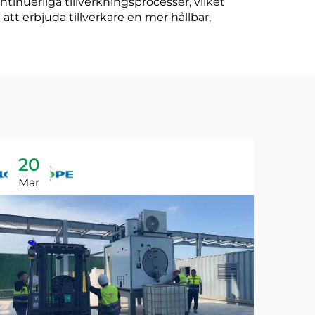
inuerliga tillverkningsprocesser, vilket
att erbjuda tillverkare en mer hållbar,
20
2
Mar
Ma