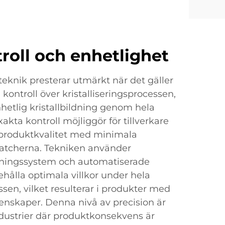
troll och enhetlighet
s teknik presterar utmärkt när det gäller
kontroll över kristalliseringsprocessen,
enhetlig kristallbildning genom hela
akta kontroll möjliggör för tillverkare
 produktkvalitet med minimala
batcherna. Tekniken använder
ningssystem och automatiserade
behålla optimala villkor under hela
ssen, vilket resulterar i produkter med
enskaper. Denna nivå av precision är
 industrier där produktkonsekvens är