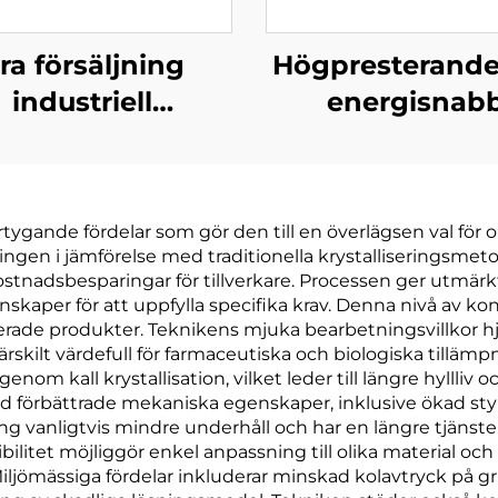
ra försäljning
Högpresterande
industriell
energisnab
umlavering med
lavtemperatu
 förbrukning av
värmepumpsvaku
vaporator och
tillverkad i K
ertygande fördelar som gör den till en överlägsen val för o
talliseringsmaskin
ngen i jämförelse med traditionella krystalliseringsmeto
för
stnadsbesparingar för tillverkare. Processen ger utmärkt 
skaper för att uppfylla specifika krav. Denna nivå av ko
ppsvattenbehandling
serade produkter. Teknikens mjuka bearbetningsvillkor hjä
ärskilt värdefull för farmaceutiska och biologiska tilläm
nom kall krystallisation, vilket leder till längre hyllli
 förbättrade mekaniska egenskaper, inklusive ökad styrk
ning vanligtvis mindre underhåll och har en längre tjäns
itet möjliggör enkel anpassning till olika material och 
. Miljömässiga fördelar inkluderar minskad kolavtryck på