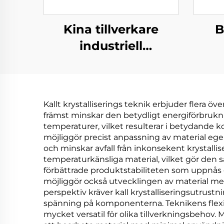
Kina tillverkare
B
industriell
anläggning
vaku
vattenbehandling
låg
lågtemperatur
e
Kallt krystalliserings teknik erbjuder flera öv
vakuum evaporator
kris
främst minskar den betydligt energiförbrukni
maskin
temperaturer, vilket resulterar i betydande ko
möjliggör precist anpassning av material egen
avlo
och minskar avfall från inkonsekent krystalli
temperaturkänsliga material, vilket gör den s
förbättrade produktstabiliteten som uppnås ge
möjliggör också utvecklingen av material med
perspektiv kräver kall krystalliseringsutrust
spänning på komponenterna. Teknikens flexibil
mycket versatil för olika tillverkningsbehov