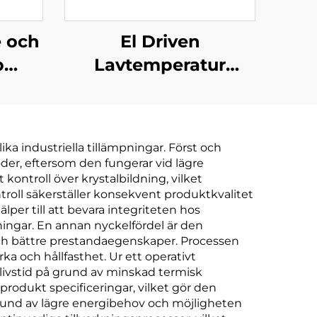
 och
El Driven
b
Lavtemperatur
rig
Värmeväxlare Under
umkristalliserare
Tryck för
ina
Avloppsvattenbehandling
lika industriella tillämpningar. Först och
och
der, eftersom den fungerar vid lägre
Koncentrationsrening
kontroll över krystalbildning, vilket
ntroll säkerställer konsekvent produktkvalitet
lper till att bevara integriteten hos
pningar. En annan nyckelfördel är den
v och bättre prestandaegenskaper. Processen
a och hållfasthet. Ur ett operativt
telivstid på grund av minskad termisk
produkt specificeringar, vilket gör den
 grund av lägre energibehov och möjligheten