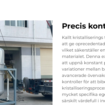
Precis kon
Kallt kristallisering
att ge oprecedentad 
vilket säkerställer 
materialet. Denna ex
att uppnå konstant
variationer mellan 
avancerade övervak
kontroller för att bi
kristalliseringsproce
mycket specifika eg
särskilt värdefull i