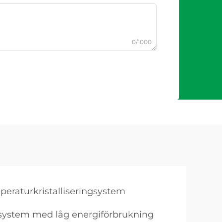
0/1000
peraturkristalliseringsystem
ngsystem med låg energiförbrukning