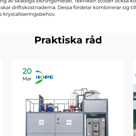
 av skadliga lösningsmedel. Tekniken stöder också kont
kar driftskostnaderna. Dessa fördelar kombinerar sig till 
s krystalliseringsbehov.
Praktiska råd
20
Mar