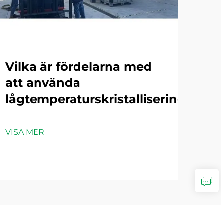
Vilka är fördelarna med
Hu
maskin
att använda
vo
lågtemperaturskristalliseringsmas
fö
ind
av
VISA MER
VIS