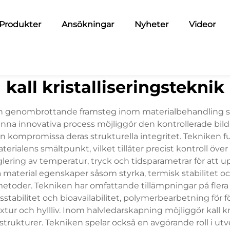
Produkter
Ansökningar
Nyheter
Videor
kall kristalliseringsteknik
ar en genombrottande framsteg inom materialbehandling s
nna innovativa process möjliggör den kontrollerade bildni
an kompromissa deras strukturella integritet. Tekniken
ialens smältpunkt, vilket tillåter precist kontroll över k
ering av temperatur, tryck och tidsparametrar för att up
a material egenskaper såsom styrka, termisk stabilitet o
oder. Tekniken har omfattande tillämpningar på flera b
sstabilitet och bioavailabilitet, polymerbearbetning för
xtur och hyllliv. Inom halvledarskapning möjliggör kall k
rukturer. Tekniken spelar också en avgörande roll i utv