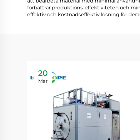
att bearbeta material med minimal användning
förbättrar produktions-effektiviteten och mins
effektiv och kostnadseffektiv lösning för dera
20
Mar