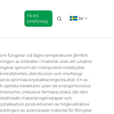
Få ett
SV
prisförslag
om fungerar vid lägre temperaturer jämfört
ngen av kristaller i material utan att utsätta
 fungerar genom att manipulera molekylära
ristallstorlek, distribution och morfologi.
pnå optimala krystalliseringsresultat. En av
ch optiska karaktärer utan de energiintensiva
ranscher, inklusive farmaceutiska, där den
 förbättrade material egenskaper och
rystallisation produktionen av högkvalitativa
ecklingen av avancerade material för förnybar